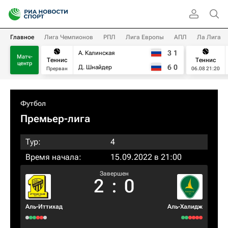
Главное
Лига Чемпионов
РПЛ
Лига Европы
АПЛ
Ла Лига
3
1
А. Калинская
Матч-
Теннис
Теннис
центр
6
0
Д. Шнайдер
Прерван
06.08 21:20
Футбол
Премьер-лига
Тур:
4
Время начала:
15.09.2022 в 21:00
Завершен
2
:
0
Аль-Иттихад
Аль-Халидж