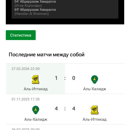
04‎’‎
Абдерразак Хамдалла
(
Игор Коронадо
)
69‎’‎
Абдерразак Хамдалла
(
Hamdan Al Shamrani
)
Статистика
Последние матчи между собой
27.02.2026 22:00
1
:
0
Аль-Иттихад
Аль-Халидж
01.11.2025 17:35
4
:
4
Аль-Халидж
Аль-Иттихад
26.02.2025 20:00