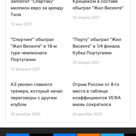
заплатит "Спартаку"
Крицюком в составе
миллион евро за аренду
обыграл "Жил Висенте"
Тиля
26 апреля 2021
18 мая 2021
"Спортинг" обыграл
"Порту" обыграл "Жил
"Жил Висенте" в 18-м
Висенте" в 1/4 финала
туре чемпионата
Кубка Португалии
Португалии
30 января 2021
10 февраля 2021
АЗ уволил главного
Отрыв России от 8-го
тренера, который начал
места в таблице
переговоры с другим
коэффициентов УЕФА
клубом
вновь сократился
05 декабря 2020
04 декабря 2020