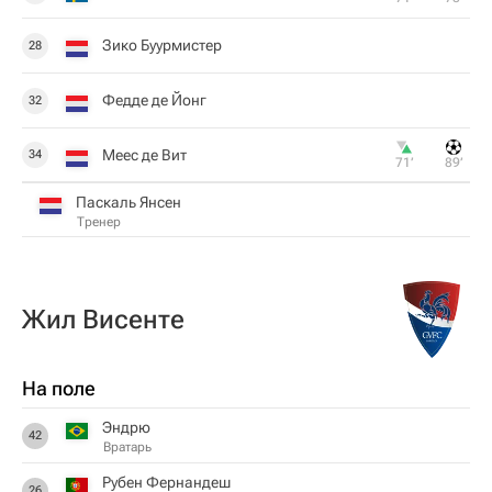
Зико Буурмистер
28
Федде де Йонг
32
Меес де Вит
34
71‎’‎
89‎’‎
Паскаль Янсен
Тренер
Жил Висенте
На поле
Эндрю
42
Вратарь
Рубен Фернандеш
26