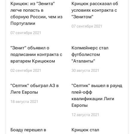
Крицюк: из "Зенита"
Крицюк рассказал об
легче попасть в
условиях контракта с
сборную России, чем из
"Зенитом"
Португалии
07 сентября 2021
07 сентября 2021
"Зенит" объявил о
Копмейнерс стал
подписании контракта с
футболистом
вратарем Крицюком
"Аталанты"
02 сентября 2021
30 августа 2021
"Селтик" обыграл АЗ в
"Селтик" вышел в раунд
Лиге Европы
плей-офф
квалификации Лиги
18 августа 2021
Европы
12 августа 2021
Боаду перешел в
Крицюк стал