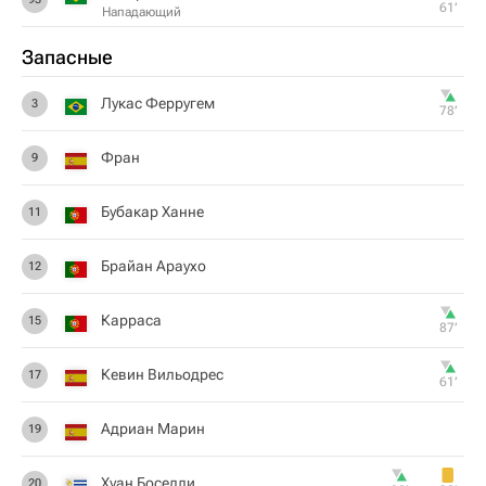
61‎’‎
Нападающий
Запасные
Лукас Ферругем
3
78‎’‎
Фран
9
Бубакар Ханне
11
Брайан Араухо
12
Карраса
15
87‎’‎
Кевин Вильодрес
17
61‎’‎
Адриан Марин
19
Хуан Боселли
20