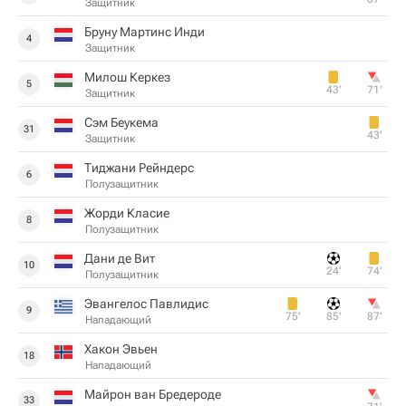
Защитник
Бруну Мартинс Инди
4
Защитник
Милош Керкез
5
43‎’‎
71‎’‎
Защитник
Сэм Беукема
31
43‎’‎
Защитник
Тиджани Рейндерс
6
Полузащитник
Жорди Класие
8
Полузащитник
Дани де Вит
10
24‎’‎
74‎’‎
Полузащитник
Эвангелос Павлидис
9
75‎’‎
85‎’‎
87‎’‎
Нападающий
Хакон Эвьен
18
Нападающий
Майрон ван Бредероде
33