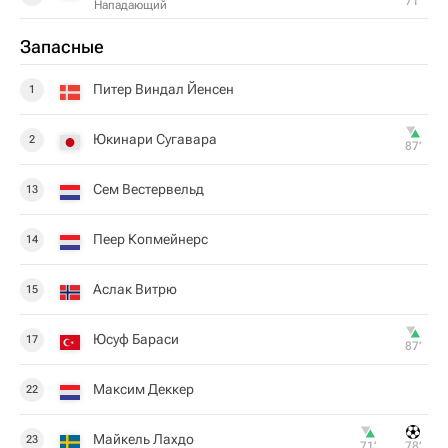
71‎’‎
Нападающий
Запасные
Питер Виндал Йенсен
1
Юкинари Сугавара
2
87‎’‎
Сем Вестервельд
13
Пеер Копмейнерс
14
Аслак Витрю
15
Юсуф Бараси
17
87‎’‎
Максим Деккер
22
Майкель Лахдо
23
71‎’‎
78‎’‎