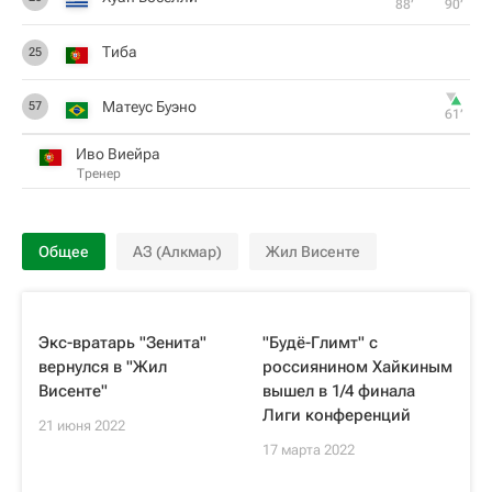
88‎’‎
90‎’‎
Тиба
25
Матеус Буэно
57
61‎’‎
Иво Виейра
Тренер
Общее
АЗ (Алкмар)
Жил Висенте
Экс-вратарь "Зенита"
"Будё-Глимт" с
вернулся в "Жил
россиянином Хайкиным
Висенте"
вышел в 1/4 финала
Лиги конференций
21 июня 2022
17 марта 2022