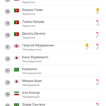
Защитник
Энрике Гомес
55
43‎’‎
Защитник
Томаш Араужу
72
78‎’‎
Защитник
Данилу Данилу
78
87‎’‎
Защитник
Георгий Абурджания
8
57‎’‎
61‎’‎
Полузащитник
Каня Фуджимото
10
Полузащитник
Карвальо
21
Полузащитник
Мизуки Араи
18
88‎’‎
Нападающий
Али Алипур
30
Нападающий
Элдер Сантана
93