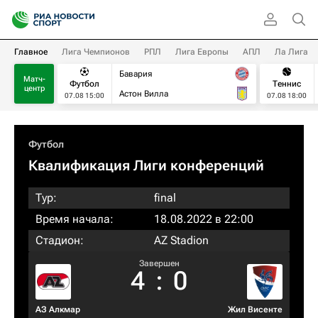
Главное
Лига Чемпионов
РПЛ
Лига Европы
АПЛ
Ла Лига
Бавария
Матч-
Футбол
Теннис
центр
Астон Вилла
07.08 15:00
07.08 18:00
Футбол
Квалификация Лиги конференций
Тур:
final
Время начала:
18.08.2022 в 22:00
Стадион:
AZ Stadion
Завершен
4
:
0
АЗ Алкмар
Жил Висенте