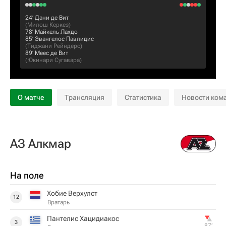
24‎’‎
Дани де Вит
(
Милош Керкез
)
78‎’‎
Майкель Лахдо
85‎’‎
Эвангелос Павлидис
(
Тиджани Рейндерс
)
89‎’‎
Меес де Вит
(
Юкинари Сугавара
)
О матче
Трансляция
Статистика
Новости ком
АЗ Алкмар
На поле
Хобие Верхулст
12
Вратарь
Пантелис Хацидиакос
3
87‎’‎