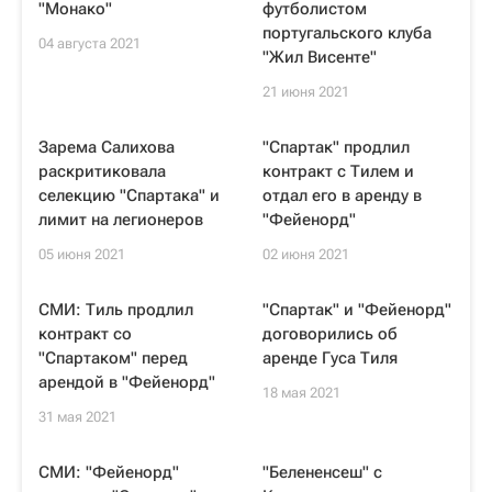
"Монако"
футболистом
португальского клуба
04 августа 2021
"Жил Висенте"
21 июня 2021
Зарема Салихова
"Спартак" продлил
раскритиковала
контракт с Тилем и
селекцию "Спартака" и
отдал его в аренду в
лимит на легионеров
"Фейенорд"
05 июня 2021
02 июня 2021
СМИ: Тиль продлил
"Спартак" и "Фейенорд"
контракт со
договорились об
"Спартаком" перед
аренде Гуса Тиля
арендой в "Фейенорд"
18 мая 2021
31 мая 2021
СМИ: "Фейенорд"
"Белененсеш" с