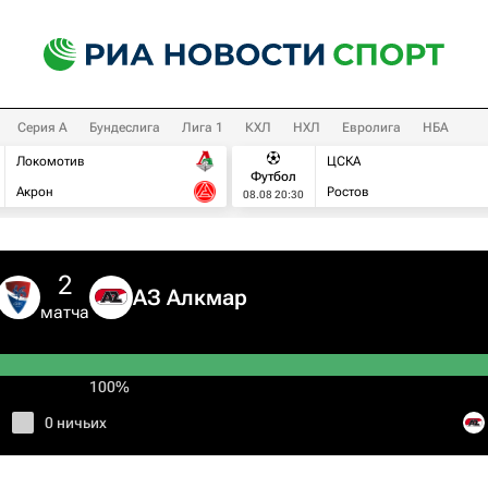
Серия А
Бундеслига
Лига 1
КХЛ
НХЛ
Евролига
НБА
Локомотив
ЦСКА
Футбол
Акрон
Ростов
08.08 20:30
2
АЗ Алкмар
матча
100%
0 ничьих