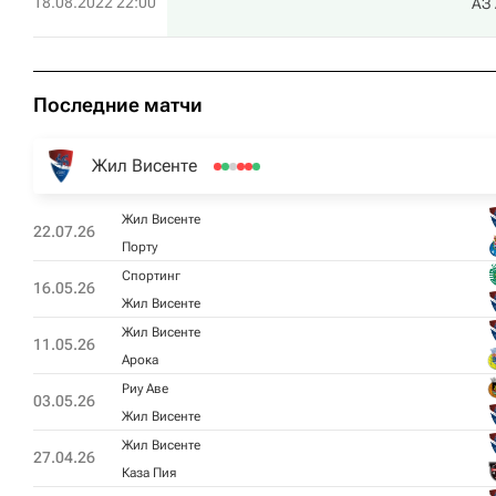
18.08.2022 22:00
АЗ
Последние матчи
Жил Висенте
Жил Висенте
22.07.26
Порту
Спортинг
16.05.26
Жил Висенте
Жил Висенте
11.05.26
Арока
Риу Аве
03.05.26
Жил Висенте
Жил Висенте
27.04.26
Каза Пия