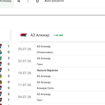
4
:
0
 Алкмар
Жил Висенте
АЗ Алкмар
1
АЗ Алкмар
25.07.26
0
Олимпиакос
3
АЗ Алкмар
22.07.26
0
Генк
1
Зюльте-Варегем
18.07.26
3
АЗ Алкмар
0
АЗ Алкмар
11.07.26
0
Алмере Сити
2
АЗ Алкмар
04.07.26
1
Гент