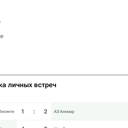
й
ар
ка личных встреч
1
:
2
Висенте
АЗ Алкмар