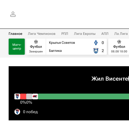
Главное
Лига Чемпионов
РПЛ
Лига Европы
АПЛ
Ла Лига
0
Крылья Советов
Матч-
Футбол
Футбол
центр
2
Балтика
Завершен
08.08 18:00
Жил Висенте
0%
0%
0 побед