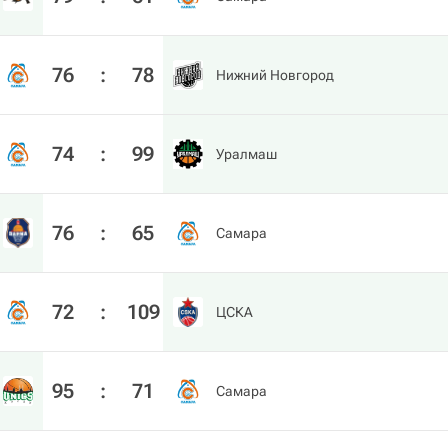
76
:
78
Нижний Новгород
74
:
99
Уралмаш
76
:
65
Самара
72
:
109
ЦСКА
95
:
71
Самара