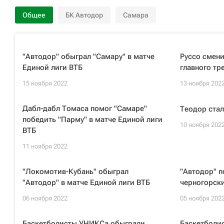
Общее
БК Автодор
Самара
"Автодор" обыграл "Самару" в матче
Руссо смени
Единой лиги ВТБ
главного тр
15 ноября 2022
13 ноября 202
Дабл-дабл Томаса помог "Самаре"
Теодор ста
победить "Парму" в матче Единой лиги
10 ноября 202
ВТБ
11 ноября 2022
"Локомотив-Кубань" обыграл
"Автодор" п
"Автодор" в матче Единой лиги ВТБ
черногорск
06 ноября 2022
05 ноября 202
Баскетболисты УНИКСа обыграли
Баскетболи