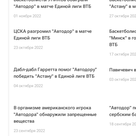
"Автодор" в матче Единой лиги ВТБ
"Астану" в 
01 ноября 2022
27 октября 20
ЦСКА разгромил "Автодор" в матче
Баскетболи
Единой лиги ВТБ
"Минск" в г
ВТБ
23 октября 2022
17 октября 20
Дабл-дабл Гарретта помог "Автодору"
Павичевич в
победить "Астану" в Единой лиге ВТБ
03 октября 20
04 октября 2022
В организме американского игрока
"Автодор" п
"Автодора" обнаружили запрещенные
сербским б
вещества
18 сентября 2
23 сентября 2022