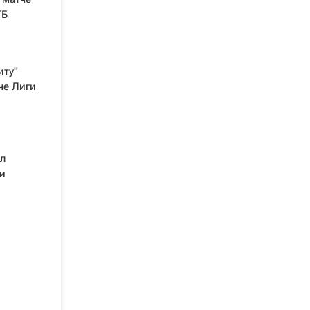
ТБ
иту"
че Лиги
л
и