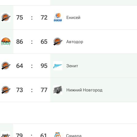
75
:
72
Енисей
86
:
65
Автодор
64
:
95
Зенит
73
:
77
Нижний Новгород
79
:
61
Самара