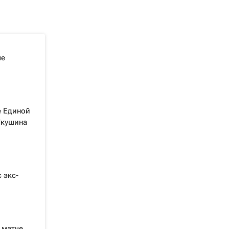
че
е Единой
Якушина
 экс-
 матче