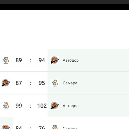
89
:
94
Автодор
87
:
95
Самара
99
:
102
Автодор
84
:
76
Самара