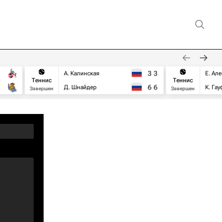
3
3
А. Калинская
Е. Ал
Теннис
Теннис
6
6
Д. Шнайдер
К. Га
Завершен
Завершен