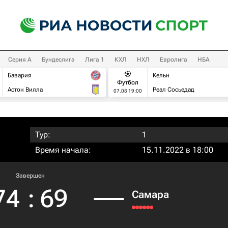
Серия А
Бундеслига
Лига 1
КХЛ
НХЛ
Евролига
НБА
Бавария
Кельн
Футбол
Астон Вилла
Реал Сосьедад
07.08 19:00
Тур:
1
Время начала:
15.11.2022 в 18:00
Завершен
74
:
69
Самара