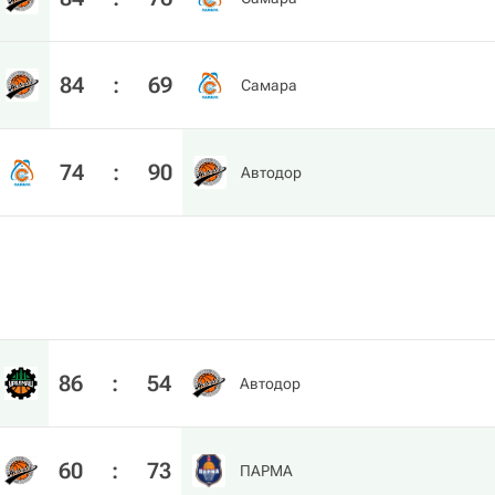
84
:
69
Самара
74
:
90
Автодор
86
:
54
Автодор
60
:
73
ПАРМА