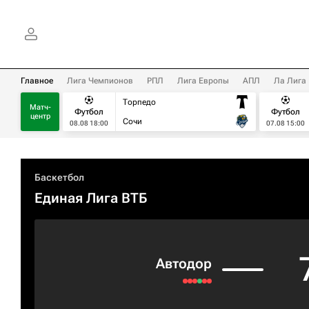
Главное
Лига Чемпионов
РПЛ
Лига Европы
АПЛ
Ла Лига
Торпедо
Матч-
Футбол
Футбол
центр
Сочи
08.08 18:00
07.08 15:00
Баскетбол
Единая Лига ВТБ
Автодор