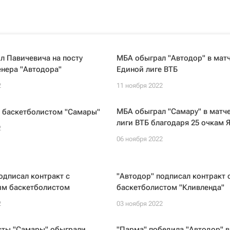
л Павичевича на посту
МБА обыграл "Автодор" в мат
енера "Автодора"
Единой лиге ВТБ
2
11 ноября 2022
МБА обыграл "Самару" в матч
л баскетболистом "Самары"
лиги ВТБ благодаря 25 очкам 
2
06 ноября 2022
одписал контракт с
"Автодор" подписал контракт с
им баскетболистом
баскетболистом "Кливленда"
2
03 ноября 2022
сты "Самары" обыграли
"Парма" победила "Автодор" в