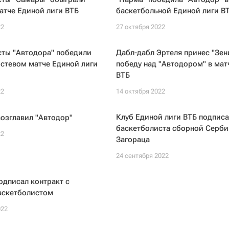
матче Единой лиги ВТБ
баскетбольной Единой лиги В
22
27 октября 2022
сты "Автодора" победили
Дабл-дабл Эртеля принес "Зен
остевом матче Единой лиги
победу над "Автодором" в мат
ВТБ
22
14 октября 2022
Клуб Единой лиги ВТБ подписа
озглавил "Автодор"
баскетболиста сборной Серби
22
Загораца
24 сентября 2022
одписал контракт с
аскетболистом
022