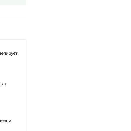
делирует
тах
нента