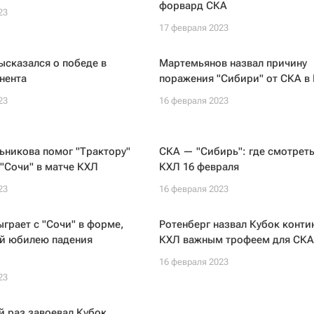
форвард СКА
23
17 февраля 2023
ысказался о победе в
Мартемьянов назвал причину
нента
поражения "Сибири" от СКА в
23
16 февраля 2023
ьникова помог "Трактору"
СКА — "Сибирь": где смотреть
"Сочи" в матче КХЛ
КХЛ 16 февраля
23
16 февраля 2023
ыграет с "Сочи" в форме,
Ротенберг назвал Кубок конти
й юбилею падения
КХЛ важным трофеем для СКА
16 февраля 2023
23
й раз завоевал Кубок