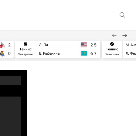
2
2
5
Э. Ли
М. Ан
Теннис
Теннис
0
6
7
Е. Рыбакина
Л. Фе
Завершен
Завершен