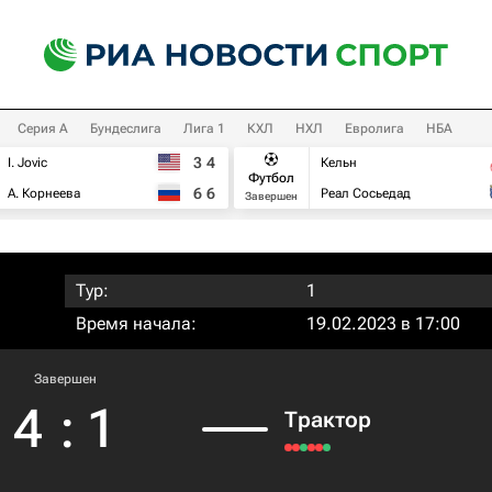
Серия А
Бундеслига
Лига 1
КХЛ
НХЛ
Евролига
НБА
3
4
I. Jovic
Кельн
Футбол
6
6
А. Корнеева
Реал Сосьедад
Завершен
Тур:
1
Время начала:
19.02.2023 в 17:00
Завершен
4
:
1
Трактор