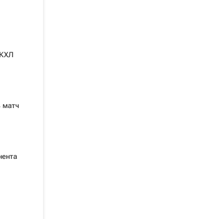
 КХЛ
 матч
нента