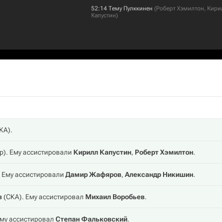
52:14
Тему Пулккинен
(
Роберт Хэмилтон
,
Кири
Капустин
)
КА
).
р
). Ему ассистировали
Кирилл Капустин
,
Роберт Хэмилтон
.
. Ему ассистировали
Дамир Жафяров
,
Александр Никишин
.
в
(
СКА
). Ему ассистировал
Михаил Воробьев
.
Ему ассистировал
Степан Фальковский
.