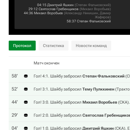
04:15
Дмитрий Яшкин
(
Степан Фальковский
)
29:12
Святослав Гребенщиков
(
Михаил Воробьев
)
44:36
Михаил Воробьев
(
Александр Никишин
,
Дамир
Жафяров
)
58:37
Степан Фальковский
Протокол
Статистика
Новости команд
Матч окончен
58‎’‎
Гол! 4:1. Шайбу забросил
Степан Фальковский
(
С
52‎’‎
Гол! 3:1. Шайбу забросил
Тему Пулккинен
(
Тракто
44‎’‎
Гол! 3:0. Шайбу забросил
Михаил Воробьев
(
СКА
)
29‎’‎
Гол! 2:0. Шайбу забросил
Святослав Гребенщико
04‎’‎
Гол! 1:0. Шайбу забросил
Дмитрий Яшкин
(
СКА
). 