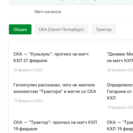
Матч начался
Общее
СКА (Санкт-Петербург)
Трактор
СКА — "Куньлунь": прогноз на матч
"Динамо Мин
КХЛ 21 февраля
на матч КХЛ
20 февраля 2023
20 февраля 20
Гатиятулин рассказал, чего не хватило
Определилс
хоккеистам "Трактора" в матче со СКА
Гагарина от
КХЛ
19 февраля 2023
19 февраля 20
СКА — "Трактор": прогноз на матч КХЛ
СКА — "Трак
19 февраля
КХЛ 19 фев