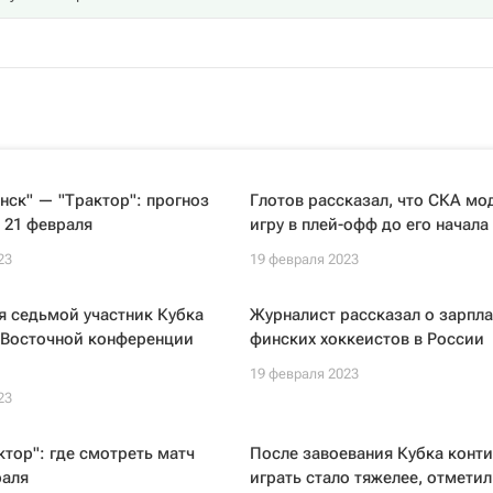
ск" — "Трактор": прогноз
Глотов рассказал, что СКА мо
 21 февраля
игру в плей-офф до его начала
23
19 февраля 2023
я седьмой участник Кубка
Журналист рассказал о зарпла
 Восточной конференции
финских хоккеистов в России
19 февраля 2023
23
тор": где смотреть матч
После завоевания Кубка конти
раля
играть стало тяжелее, отметил