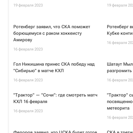
19 февраля 2023
19 февраля 20
Ротенберг заявил, что СКА поможет
Ротенберг в
борющемуся с раком хоккеисту
Кубке конти
Амирову
16 февраля 20
16 февраля 2023
Гол Никишина принес СКА победу над
Шатаут Мыл
"Сибирью" в матче КХЛ
разгромить 
16 февраля 2023
16 февраля 20
"Трактор" — "Сочи": где смотреть матч
"Трактор" с
КХЛ 16 февраля
посвященно
метеорита
16 февраля 2023
16 февраля 20
Федоров заявил, что ЦСКА будет готов
СКА в трети