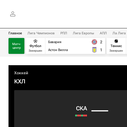
Главное
Лига Чемпионов
РПЛ
Лига Европы
АПЛ
Ла Лига
2
Бавария
Матч-
Футбол
Теннис
центр
1
Астон Вилла
Завершен
Завершен
Хоккей
КХЛ
СКА