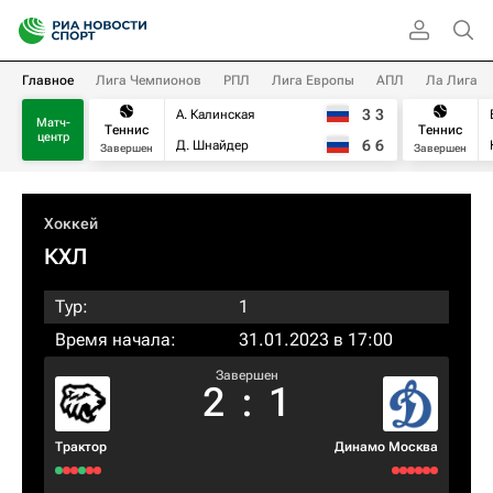
Главное
Лига Чемпионов
РПЛ
Лига Европы
АПЛ
Ла Лига
3
3
А. Калинская
Матч-
Теннис
Теннис
центр
6
6
Д. Шнайдер
Завершен
Завершен
Хоккей
КХЛ
Тур:
1
Время начала:
31.01.2023 в 17:00
Завершен
2
:
1
Трактор
Динамо Москва