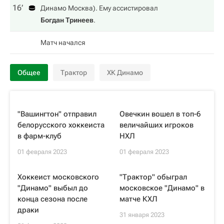
16‎’‎
Динамо Москва
). Ему ассистировал
Богдан Тринеев
.
Матч начался
Общее
Трактор
ХК Динамо
"Вашингтон" отправил
Овечкин вошел в топ-6
белорусского хоккеиста
величайших игроков
в фарм-клуб
НХЛ
01 февраля 2023
01 февраля 2023
Хоккеист московского
"Трактор" обыграл
"Динамо" выбыл до
московское "Динамо" в
конца сезона после
матче КХЛ
драки
31 января 2023