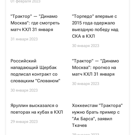
01 февраля 2023
"Трактор" — "Динамо
"Торпедо" впервые с
Москва": где смотреть
2015 года одержало
матч КХЛ 31 января
выездную победу над
СКА в КХЛ
31 января 2023
30 января 2023
Российский
"Трактор" — "Динамо
нападающий Щербак
Москва": прогноз на
подписал контракт со
матч КХЛ 31 января
словацким "Слованом"
30 января 2023
30 января 2023
Яруллин высказался о
Хоккеистам "Трактора"
повторах на кубах в КХЛ
нужно брать пример с
"Ак Барса", заявил
29 января 2023
Ткачев
29 января 2023