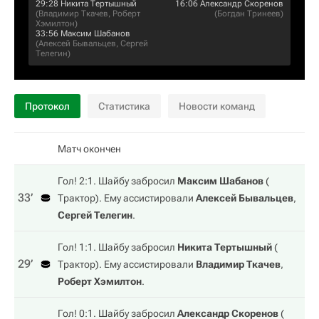
29:28
Никита Тертышный
16:06
Александр Скоренов
(
Владимир Ткачев
,
Роберт
(
Богдан Тринеев
)
Хэмилтон
)
33:56
Максим Шабанов
(
Алексей Бывальцев
,
Сергей
Телегин
)
Протокол
Статистика
Новости команд
Матч окончен
Гол! 2:1. Шайбу забросил
Максим Шабанов
(
33‎’‎
Трактор
). Ему ассистировали
Алексей Бывальцев
,
Сергей Телегин
.
Гол! 1:1. Шайбу забросил
Никита Тертышный
(
29‎’‎
Трактор
). Ему ассистировали
Владимир Ткачев
,
Роберт Хэмилтон
.
Гол! 0:1. Шайбу забросил
Александр Скоренов
(