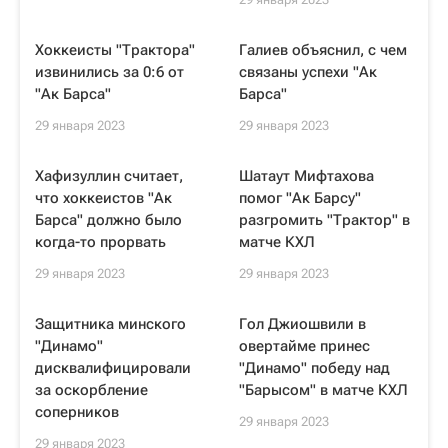
Хоккеисты "Трактора"
Галиев объяснил, с чем
извинились за 0:6 от
связаны успехи "Ак
"Ак Барса"
Барса"
29 января 2023
29 января 2023
Хафизуллин считает,
Шатаут Мифтахова
что хоккеистов "Ак
помог "Ак Барсу"
Барса" должно было
разгромить "Трактор" в
когда-то прорвать
матче КХЛ
29 января 2023
29 января 2023
Защитника минского
Гол Джиошвили в
"Динамо"
овертайме принес
дисквалифицировали
"Динамо" победу над
за оскорбление
"Барысом" в матче КХЛ
соперников
29 января 2023
29 января 2023