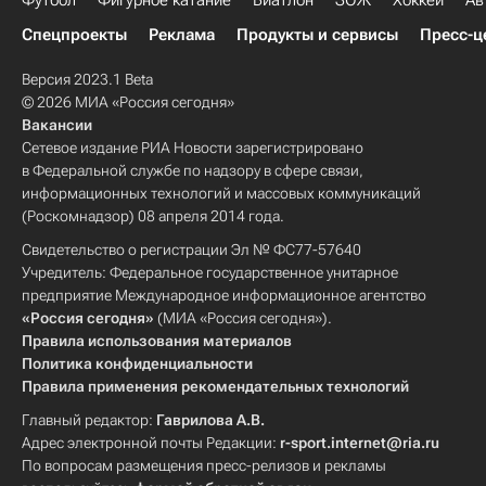
Футбол
Фигурное катание
Биатлон
ЗОЖ
Хоккей
Ав
Спецпроекты
Реклама
Продукты и сервисы
Пресс-ц
Версия 2023.1 Beta
© 2026 МИА «Россия сегодня»
Вакансии
Сетевое издание РИА Новости зарегистрировано
в Федеральной службе по надзору в сфере связи,
информационных технологий и массовых коммуникаций
(Роскомнадзор) 08 апреля 2014 года.
Свидетельство о регистрации Эл № ФС77-57640
Учредитель: Федеральное государственное унитарное
предприятие Международное информационное агентство
«Россия сегодня»
(МИА «Россия сегодня»).
Правила использования материалов
Политика конфиденциальности
Правила применения рекомендательных технологий
Главный редактор:
Гаврилова А.В.
Адрес электронной почты Редакции:
r-sport.internet@ria.ru
По вопросам размещения пресс-релизов и рекламы