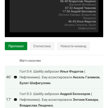
06:40
Владислав Лещенко
(
Евгений Митяйкин
)
07:22
Андрей Чивилев
17:56
Андрей Белозеров
(
Энтони Камара
,
Владислав
Лещенко
)
46:43
Илья Федотов
(
Ансель Галимов
,
Булат
Шафигуллин
)
Протокол
Статистика
Новости команд
Матч окончен
Гол! 0:4. Шайбу забросил
Илья Федотов
(
46‎’‎
Нефтехимик
). Ему ассистировали
Ансель Галимов
,
Булат Шафигуллин
.
Гол! 0:3. Шайбу забросил
Андрей Белозеров
(
17‎’‎
Нефтехимик
). Ему ассистировали
Энтони Камара
,
Владислав Лещенко
.