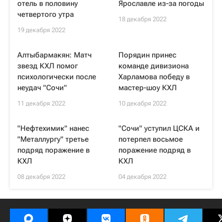
отель в половину
Ярославле из-за погоды
четвертого утра
18 декабря 2022
19 декабря 2022
Алтыбармакян: Матч
Порядин принес
звезд КХЛ помог
команде дивизиона
психологически после
Харламова победу в
неудач "Сочи"
мастер-шоу КХЛ
11 декабря 2022
10 декабря 2022
"Нефтехимик" нанес
"Сочи" уступил ЦСКА и
"Металлургу" третье
потерпел восьмое
подряд поражение в
поражение подряд в
КХЛ
КХЛ
08 декабря 2022
04 декабря 2022