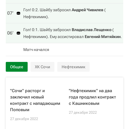
Гол! 0:2. Шайбу забросил
Андрей Чивилев
(
07‎’‎
Нефтехимик
).
Гол! 0:1. Шайбу забросил
Владислав Лещенко
(
06‎’‎
Нефтехимик
). Ему ассистировал
Евгений Митяйкин
.
Матч начался
Общее
ХК Сочи
Нефтехимик
"Сочи" расторг и
"Нефтехимик" на два
заключил новый
года продлил контракт
контракт с нападающим
с Кашниковым
Поповым
27 декабря 2022
27 декабря 2022