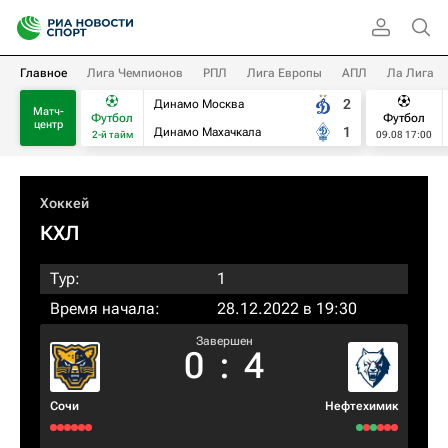
Главное
Лига Чемпионов
РПЛ
Лига Европы
АПЛ
Ла Лига
2
Динамо Москва
Матч-
Футбол
Футбол
центр
1
Динамо Махачкала
2-й тайм
09.08 17:00
Хоккей
КХЛ
Тур:
1
Время начала:
28.12.2022 в 19:30
Завершен
0
:
4
Сочи
Нефтехимик