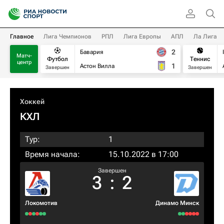
Главное
Лига Чемпионов
РПЛ
Лига Европы
АПЛ
Ла Лига
2
Бавария
Матч-
Футбол
Теннис
центр
1
Астон Вилла
Завершен
Завершен
Хоккей
КХЛ
Тур:
1
Время начала:
15.10.2022 в 17:00
Завершен
3
:
2
Локомотив
Динамо Минск