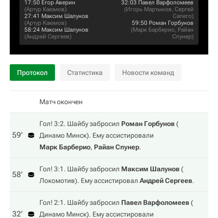
17:50
Егор Аверин
32:03
Павел Варфоломеев
(
Артур Каюмов
)
(
Игорь Мартынов
,
Сергей
27:41
Максим Шалунов
Сапего
)
(
Артур Каюмов
)
59:50
Роман Горбунов
58:24
Максим Шалунов
(
Марк Барберио
,
Райан
(
Андрей Сергеев
)
Спунер
)
Протокол
Статистика
Новости команд
Матч окончен
Гол! 3:2. Шайбу забросил
Роман Горбунов
(
59‎’‎
Динамо Минск
). Ему ассистировали
Марк Барберио
,
Райан Спунер
.
Гол! 3:1. Шайбу забросил
Максим Шалунов
(
58‎’‎
Локомотив
). Ему ассистировал
Андрей Сергеев
.
Гол! 2:1. Шайбу забросил
Павел Варфоломеев
(
32‎’‎
Динамо Минск
). Ему ассистировали