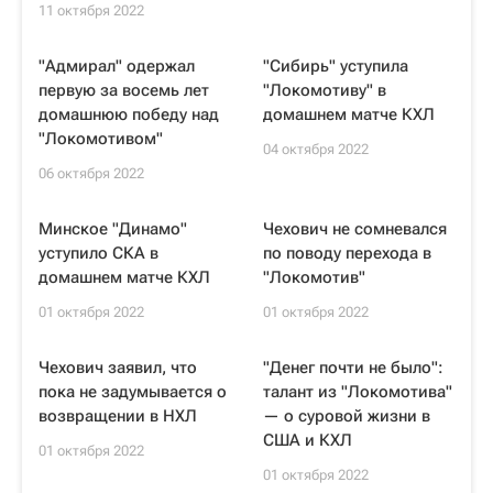
11 октября 2022
"Адмирал" одержал
"Сибирь" уступила
первую за восемь лет
"Локомотиву" в
домашнюю победу над
домашнем матче КХЛ
"Локомотивом"
04 октября 2022
06 октября 2022
Минское "Динамо"
Чехович не сомневался
уступило СКА в
по поводу перехода в
домашнем матче КХЛ
"Локомотив"
01 октября 2022
01 октября 2022
Чехович заявил, что
"Денег почти не было":
пока не задумывается о
талант из "Локомотива"
возвращении в НХЛ
— о суровой жизни в
США и КХЛ
01 октября 2022
01 октября 2022