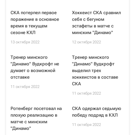
СКА потерпел первое
Хоккеист СКА сравнил
поражение в основное
себя с бегуном
время в текущем
эстафеты в матче с
сезоне КХЛ
минским "Динамо"
13 октября 2022
12 октября 2022
Тренер минского
Тренер минского
"Динамо" Вудкрофт не
"Динамо" Вудкрофт
думает о возможной
выделил трех
отставке
хоккеистов в составе
СКА
11 октября 2022
11 октября 2022
Ротенберг посетовал на
СКА одержал седьмую
плохую реализацию в
победу подряд в КХЛ
матче с минским
11 октября 2022
"Динамо"