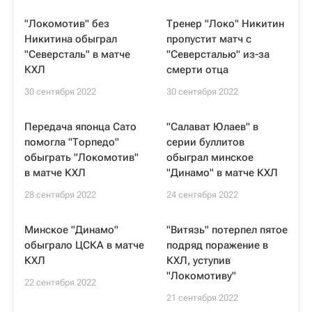
"Локомотив" без
Тренер "Локо" Никитин
Никитина обыграл
пропустит матч с
"Северсталь" в матче
"Северсталью" из-за
КХЛ
смерти отца
30 сентября 2022
30 сентября 2022
Передача японца Сато
"Салават Юлаев" в
помогла "Торпедо"
серии буллитов
обыграть "Локомотив"
обыграл минское
в матче КХЛ
"Динамо" в матче КХЛ
28 сентября 2022
24 сентября 2022
Минское "Динамо"
"Витязь" потерпел пятое
обыграло ЦСКА в матче
подряд поражение в
КХЛ
КХЛ, уступив
"Локомотиву"
22 сентября 2022
21 сентября 2022