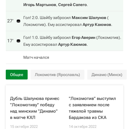
Игорь Мартынов
,
Сергей Сапего
.
Гол! 2:0. Шайбу забросил
Максим Шалунов
(
27‎’‎
Локомотив
). Ему ассистировал
Артур Каюмов
.
Гол! 1:0. Шайбу забросил
Егор Аверин
(
Локомотив
).
17‎’‎
Ему ассистировал
Артур Каюмов
.
Матч начался
Общее
Локомотив (Ярославль)
Динамо (Минск)
Дубль Шалунова принес
"Локомотив" выступил
"Локомотиву" победу
с заявлением после
над минским "Динамо"
тяжелой травмы
в матче КХЛ
Бардакова из СКА
15 октября 2022
14 октября 2022