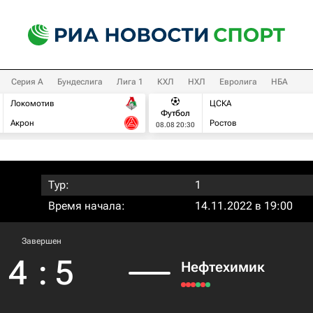
Серия А
Бундеслига
Лига 1
КХЛ
НХЛ
Евролига
НБА
Локомотив
ЦСКА
Футбол
Акрон
Ростов
08.08 20:30
Тур:
1
Время начала:
14.11.2022 в 19:00
Завершен
4
:
5
Нефтехимик