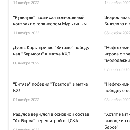
14 ноября 2022
14 ноября 202
"Куньлунь" подписал полноценный
Знарок назв
контракт с голкипером Мурыгиным
Билялова в 
11 ноября 2022
08 ноября 202
Дубль Кары принес "Витязю" победу
"Нефтехимик
над "Барысом" в матче КХЛ
игрока с тр
"молодежки
08 ноября 2022
07 ноября 202
"Витязь" победил "Трактор" в матче
"Нефтехими
КХЛ
победную с
04 ноября 2022
03 ноября 202
Радулов вернулся в основной состав
"Хотят найт
"Ак Барса" перед игрой с ЦСКА
выводе из с
Барсе"
01 ноября 2022