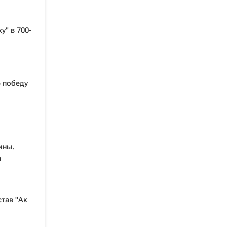
у" в 700-
 победу
ины.
а
став "Ак