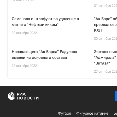
31 октября 20
Семенова оштрафуют за удаление в
"Ак Барс" о
матче с "Нефтехимиком"
прервал сер
КХЛ
30 октября 2022
30 октября 20
Нападающего "Ак Барса" Радулова
Экс-хоккеис
вывели из основного состава
"Адмирала" 
"Витязя"
28 октября 2022
27 октября 20
Футбол
Фигурное катание
Б