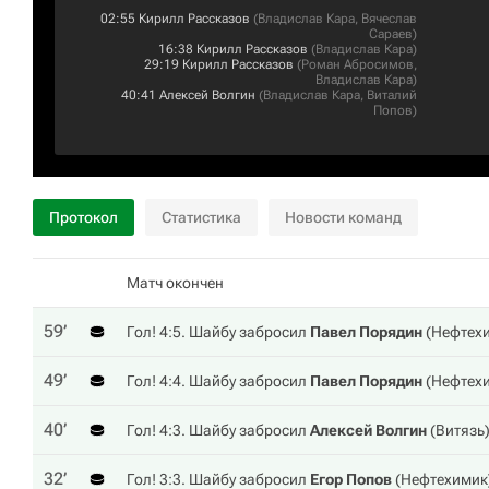
02:55
Кирилл Рассказов
(
Владислав Кара
,
Вячеслав
Сараев
)
16:38
Кирилл Рассказов
(
Владислав Кара
)
29:19
Кирилл Рассказов
(
Роман Абросимов
,
Владислав Кара
)
40:41
Алексей Волгин
(
Владислав Кара
,
Виталий
Попов
)
Протокол
Статистика
Новости команд
Матч окончен
59‎’‎
Гол! 4:5. Шайбу забросил
Павел Порядин
(
Нефтех
49‎’‎
Гол! 4:4. Шайбу забросил
Павел Порядин
(
Нефтех
40‎’‎
Гол! 4:3. Шайбу забросил
Алексей Волгин
(
Витязь
32‎’‎
Гол! 3:3. Шайбу забросил
Егор Попов
(
Нефтехимик