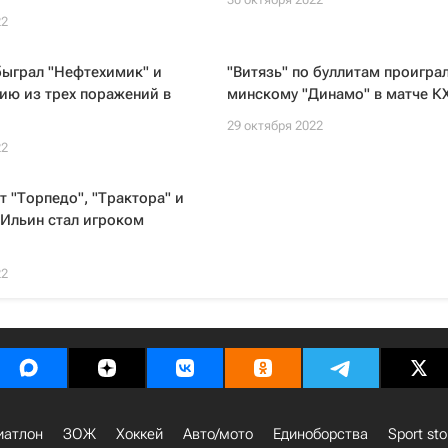
22
быграл "Нефтехимик" и
"Витязь" по буллитам проигра
ию из трех поражений в
минскому "Динамо" в матче К
29 октября 2022
22
т "Торпедо", "Трактора" и
Ильин стал игроком
22
иатлон
ЗОЖ
Хоккей
Авто/мото
Единоборства
Sport sto