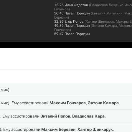
15:26
Илья Федотов
(
Владислав Лещенко
,
Анс
Галимов
)
26:43
Павел Порядин
(
Евгений Митяйкин
,
Мак
Березин
)
32:36
Егор Попов
(
Хантер Шинкарук
,
Максим Б
49:30
Павел Порядин
(
Энтони Камара
,
Максим
Гончаров
)
59:47
Павел Порядин
имик
).
имик
). Ему ассистировали
Максим Гончаров
,
Энтони Камара
.
). Ему ассистировали
Виталий Попов
,
Владислав Кара
.
). Ему ассистировали
Максим Березин
,
Хантер Шинкарук
.