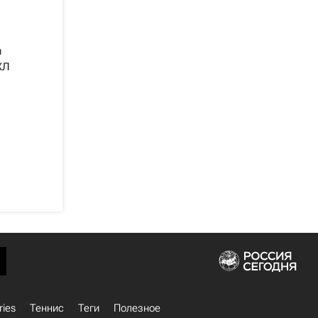
л
ХЛ
ries
Теннис
Теги
Полезное