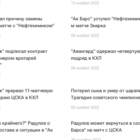
2
13 ноября 2022
ал причину замены
"Ак Барс" уступил "Нефтехимик
матче с "Нефтехимиком"
м матче Знарка
2
08 ноября 2022
" подписал контракт
"Авангард" одержал четвертую
енером вратарей
подряд в КХЛ
"
06 ноября 2022
2
к" прервал 11-матчевую
Потерял сына и умер от царап
ерию ЦСКА в КХЛ
Трагедия советского чемпион
2
03 ноября 2022
и крайнего?" Радулов о
Радулов может вернуться в со
остава и ситуации в "Ак
Барса" на матч с ЦСКА
30 октября 2022