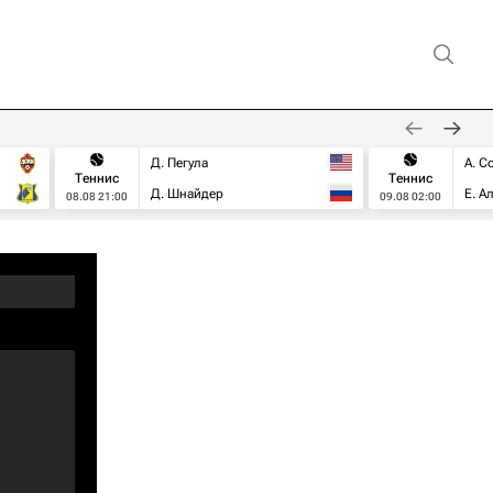
Д. Пегула
А. С
Теннис
Теннис
Д. Шнайдер
Е. А
08.08 21:00
09.08 02:00