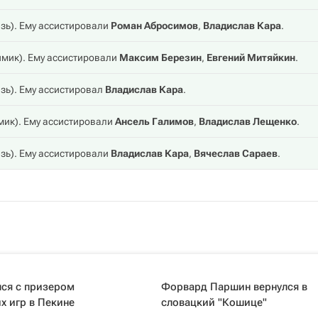
зь
). Ему ассистировали
Роман Абросимов
,
Владислав Кара
.
имик
). Ему ассистировали
Максим Березин
,
Евгений Митяйкин
.
зь
). Ему ассистировал
Владислав Кара
.
мик
). Ему ассистировали
Ансель Галимов
,
Владислав Лещенко
.
зь
). Ему ассистировали
Владислав Кара
,
Вячеслав Сараев
.
лся с призером
Форвард Паршин вернулся в
х игр в Пекине
словацкий "Кошице"