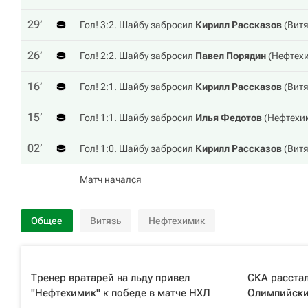
29‎’‎
Гол! 3:2. Шайбу забросил
Кирилл Рассказов
(
Витя
26‎’‎
Гол! 2:2. Шайбу забросил
Павел Порядин
(
Нефтех
16‎’‎
Гол! 2:1. Шайбу забросил
Кирилл Рассказов
(
Витя
15‎’‎
Гол! 1:1. Шайбу забросил
Илья Федотов
(
Нефтехи
02‎’‎
Гол! 1:0. Шайбу забросил
Кирилл Рассказов
(
Витя
Матч начался
Общее
Витязь
Нефтехимик
Тренер вратарей на льду привел
СКА расста
"Нефтехимик" к победе в матче НХЛ
Олимпийски