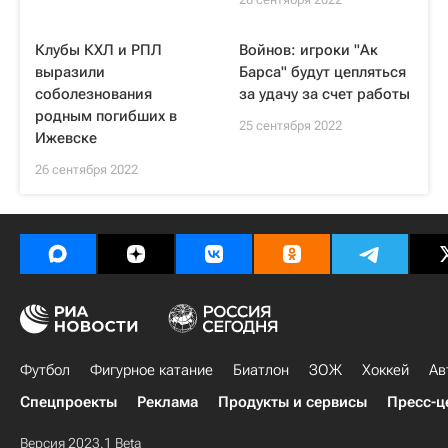
Клубы КХЛ и РПЛ
Войнов: игроки "Ак
выразили
Барса" будут цепляться
соболезнования
за удачу за счет работы
родным погибших в
25 сентября 2022
Ижевске
26 сентября 2022
Футбол
Фигурное катание
Биатлон
ЗОЖ
Хоккей
Ав
Спецпроекты
Реклама
Продукты и сервисы
Пресс-ц
Версия 2023.1 Beta