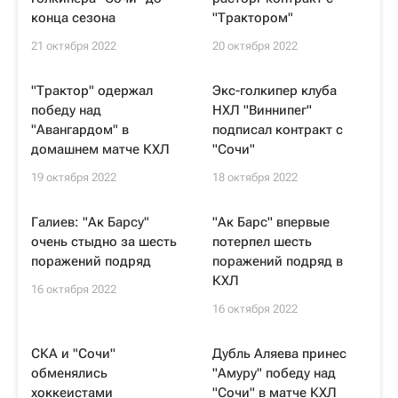
конца сезона
"Трактором"
21 октября 2022
20 октября 2022
"Трактор" одержал
Экс-голкипер клуба
победу над
НХЛ "Виннипег"
"Авангардом" в
подписал контракт с
домашнем матче КХЛ
"Сочи"
19 октября 2022
18 октября 2022
Галиев: "Ак Барсу"
"Ак Барс" впервые
очень стыдно за шесть
потерпел шесть
поражений подряд
поражений подряд в
КХЛ
16 октября 2022
16 октября 2022
СКА и "Сочи"
Дубль Аляева принес
обменялись
"Амуру" победу над
хоккеистами
"Сочи" в матче КХЛ