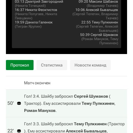
03:13
Дмитрий Завгородний
09:20
Максим Шабанов
(
Никита Точицкий
)
(
Владимир Ткачев
)
16:37
Никита Феоктистов
10:06
Алексей Бывальцев
(
Никита Попугаев
,
Никита
(
Сергей Телегин
,
Владимир
Пивцакин
)
Ткачев
)
19:59
Данила Галенюк
22:55
Тему Пулккинен
(
Тигран Ярулин
)
(
Сергей Телегин
,
Алексей
Бывальцев
)
50:39
Сергей Шумаков
(
Роман Манухов
,
Тему
Пулккинен
)
Протокол
Статистика
Новости команд
Матч окончен
Гол! 3:4. Шайбу забросил
Сергей Шумаков
(
50‎’‎
Трактор
). Ему ассистировали
Тему Пулккинен
,
Роман Манухов
.
Гол! 3:3. Шайбу забросил
Тему Пулккинен
(
Трактор
22‎’‎
). Ему ассистировали
Алексей Бывальцев
,