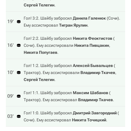
Сергей Телегин
.
Гол! 3:2. Шайбу забросил
Данила Галенюк
(
Сочи
).
19‎’‎
Ему ассистировал
Тигран Ярулин
.
Гол! 2:2. Шайбу забросил
Никита Феоктистов
(
16‎’‎
Сочи
). Ему ассистировали
Никита Пивцакин
,
Никита Попугаев
.
Гол! 1:2. Шайбу забросил
Алексей Бывальцев
(
10‎’‎
Трактор
). Ему ассистировали
Владимир Ткачев
,
Сергей Телегин
.
Гол! 1:1. Шайбу забросил
Максим Шабанов
(
09‎’‎
Трактор
). Ему ассистировал
Владимир Ткачев
.
Гол! 1:0. Шайбу забросил
Дмитрий Завгородний
(
03‎’‎
Сочи
). Ему ассистировал
Никита Точицкий
.