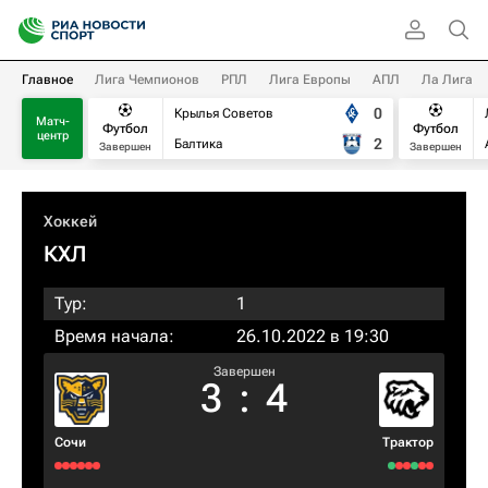
Главное
Лига Чемпионов
РПЛ
Лига Европы
АПЛ
Ла Лига
0
Крылья Советов
Матч-
Футбол
Футбол
центр
2
Балтика
Завершен
Завершен
Хоккей
КХЛ
Тур:
1
Время начала:
26.10.2022 в 19:30
Завершен
3
:
4
Сочи
Трактор