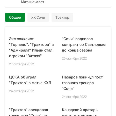
Матч начался
Общее
ХК Сочи
Трактор
Экс-хоккеист
"Сочи" подписал
"Торпедо", "Трактора" и
контракт со Светловым
"Адмирала" Ильин стал
до конца сезона
игроком "Витязя"
26 октября 2022
27 октября 2022
ЦСКА обыграл
Назаров покинул пост
"Трактор" в матче КХЛ
главного тренера
"Сочи"
24 октября 2022
24 октября 2022
"Трактор" арендовал
Канадский вратарь
голкипера "Сочи" до
расторг контракт с