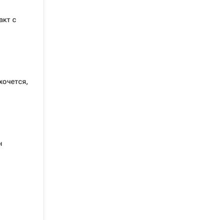
акт с
хочется,
и
н