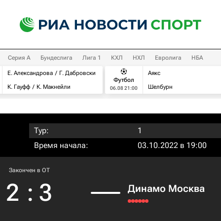
Серия А
Бундеслига
Лига 1
КХЛ
НХЛ
Евролига
НБА
Е. Александрова
Г. Дабровски
Аякс
Футбол
К. Гауфф
К. Макнейли
Шелбурн
06.08 21:00
Тур:
1
Время начала:
03.10.2022 в 19:00
Закончен в OT
2
:
3
Динамо Москва