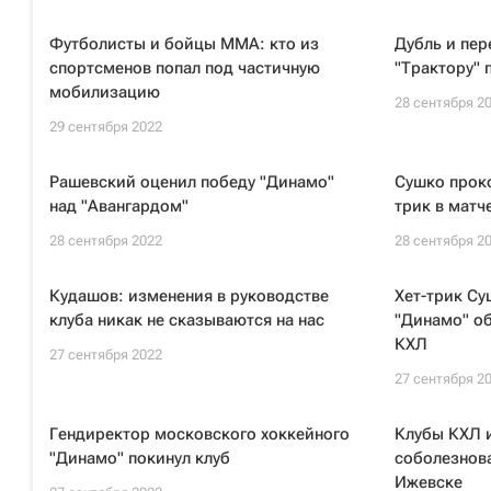
Футболисты и бойцы ММА: кто из
Дубль и пер
спортсменов попал под частичную
"Трактору" 
мобилизацию
28 сентября 2
29 сентября 2022
Рашевский оценил победу "Динамо"
Сушко прок
над "Авангардом"
трик в матч
28 сентября 2022
28 сентября 2
Кудашов: изменения в руководстве
Хет-трик С
клуба никак не сказываются на нас
"Динамо" об
КХЛ
27 сентября 2022
27 сентября 2
Гендиректор московского хоккейного
Клубы КХЛ 
"Динамо" покинул клуб
соболезнов
Ижевске