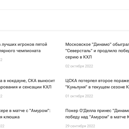
 лучших игроков пятой
Московское "Динамо" обыгра
лярного чемпионата
"Северсталь" и продлило поб
серию в КХЛ
22
02 октября 2022
а в нокдауне, СКА выносит
ЦСКА потерпел второе пораже
арования и сенсации КХЛ
"Куньлуня" в текущем сезоне 
22
01 октября 2022
кере в матче с "Амуром":
Покер О'Делла принес "Динам
ая клюшка
победу над "Амуром" в матче 
022
29 сентября 2022