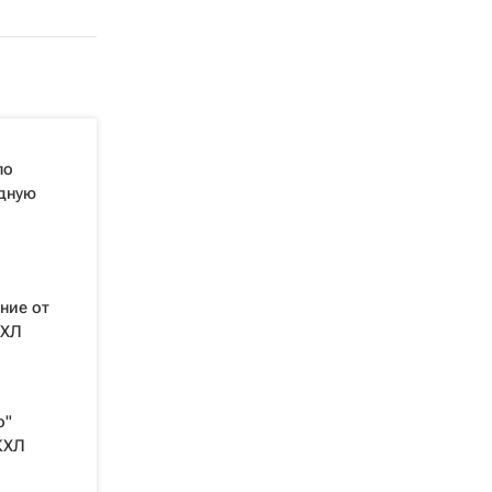
ло
едную
ние от
КХЛ
о"
КХЛ