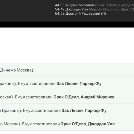
44:39
Андрей Миронов
(
Эрик О'Делл
,
Джордан
54:49
Джордан Уил
(
Андрей Миронов
,
Эрик О'
64:59
Дмитрий Рашевский
(П)
(
Динамо Москва
).
Драконы
). Ему ассистировали
Зак Лесли
,
Паркер Фу
.
осква
). Ему ассистировали
Эрик О'Делл
,
Андрей Миронов
.
е Драконы
). Ему ассистировали
Зак Лесли
,
Паркер Фу
.
о Москва
). Ему ассистировали
Эрик О'Делл
,
Джордан Уил
.