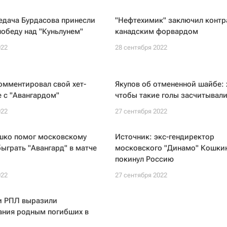
едача Бурдасова принесли
"Нефтехимик" заключил контр
победу над "Куньлунем"
канадским форвардом
022
28 сентября 2022
омментировал свой хет-
Якупов об отмененной шайбе: 
е с "Авангардом"
чтобы такие голы засчитывал
022
27 сентября 2022
ушко помог московскому
Источник: экс-гендиректор
ыграть "Авангард" в матче
московского "Динамо" Кошки
покинул Россию
022
27 сентября 2022
и РПЛ выразили
ания родным погибших в