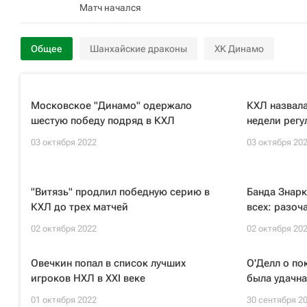
Матч начался
Общее
Шанхайские драконы
ХК Динамо
Московское "Динамо" одержало
КХЛ назвала
шестую победу подряд в КХЛ
недели регу
03 октября 2022
03 октября 20
"Витязь" продлил победную серию в
Банда Знарк
КХЛ до трех матчей
всех: разоч
02 октября 2022
02 октября 20
Овечкин попал в список лучших
О'Делл о по
игроков НХЛ в XXI веке
была удачн
01 октября 2022
30 сентября 2