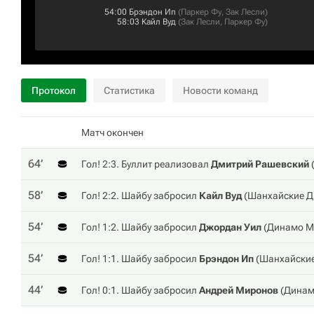
54:00
Брэндон Ип
(
Паркер Фу
,
Зак Лесли
)
58:03
Кайл Вуд
(
Зак Лесли
,
Паркер Фу
)
Протокол
Статистика
Новости команд
Матч окончен
64‎’‎
Гол! 2:3. Буллит реализовал
Дмитрий Рашевский
58‎’‎
Гол! 2:2. Шайбу забросил
Кайл Вуд
(
Шанхайские 
54‎’‎
Гол! 1:2. Шайбу забросил
Джордан Уил
(
Динамо М
54‎’‎
Гол! 1:1. Шайбу забросил
Брэндон Ип
(
Шанхайски
44‎’‎
Гол! 0:1. Шайбу забросил
Андрей Миронов
(
Динам