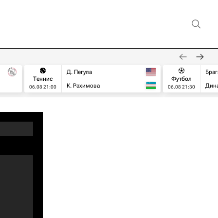
Д. Пегула
Браг
Теннис
Футбол
К. Рахимова
Дин
06.08 21:00
06.08 21:30