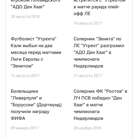
игроком голландского
встретится с "Утрехтом"
"АДО Ден Хааг"
в матче раунда плей-
офф ЛЕ
28 августа 2018
16 августа 2017
Футболист "Утрехта"
Соперник "Зенита" по
Кали выбыл на два
ЛЕ "Утрехт" разгромил
месяца перед матчами
"АДО Ден Хааг" в
Лиги Европы с
чемпионате
"Зенитом"
Нидерландов
15 августа 2017
11 августа 2017
Болельщики
Соперник ФК "Ростов" в
"Ливерпуля" и
ЛЧ ПСВ победил "Ден
"Боруссии" (Дортмунд)
Хааг" в матче
получили награду
чемпионата
ФИФА
Нидерландов
09 января 2017
26 ноября 2016