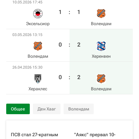
10.05.2026 17:45
1
:
1
Эксельсиор
Волендам
03.05.2026 13:15
0
:
2
Волендам
Херенвен
26.04.2026 15:30
0
:
2
Хераклес
Волендам
Общее
Ден Хааг
Волендам
ПСВ стал 27-кратным
"Аякс" прервал 10-