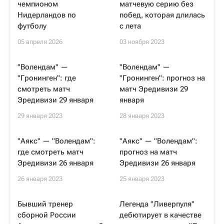
чемпионом
матчевую серию без
Нидерландов по
побед, которая длилась
футболу
с лета
05 апреля 2026
03 ноября 2023
"Волендам" —
"Волендам" —
"Гронинген": где
"Гронинген": прогноз на
смотреть матч
матч Эредивизи 29
Эредивизи 29 января
января
29 января 2023
28 января 2023
"Аякс" — "Волендам":
"Аякс" — "Волендам":
где смотреть матч
прогноз на матч
Эредивизи 26 января
Эредивизи 26 января
26 января 2023
25 января 2023
Бывший тренер
Легенда "Ливерпуля"
сборной России
дебютирует в качестве