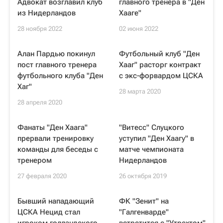
Адвокат возглавил клуб
главного тренера в "Ден
из Нидерландов
Хааге"
28 ноября 2022
02 июня 2022
Алан Пардью покинул
Футбольный клуб "Ден
пост главного тренера
Хааг" расторг контракт
футбольного клуба "Ден
с экс-форвардом ЦСКА
Хаг"
28 марта 2020
28 апреля 2020
Фанаты "Ден Хаага"
"Витесс" Слуцкого
прервали тренировку
уступил "Ден Хаагу" в
команды для беседы с
матче чемпионата
тренером
Нидерландов
27 февраля 2020
26 октября 2019
Бывший нападающий
ФК "Зенит" на
ЦСКА Нецид стал
"Галгенварде"