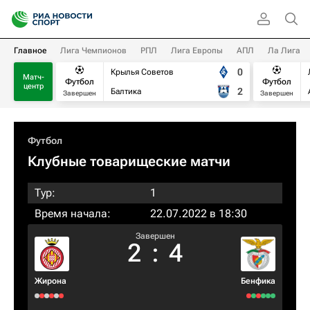
Главное
Лига Чемпионов
РПЛ
Лига Европы
АПЛ
Ла Лига
0
Крылья Советов
Матч-
Футбол
Футбол
центр
2
Балтика
Завершен
Завершен
Футбол
Клубные товарищеские матчи
Тур:
1
Время начала:
22.07.2022 в 18:30
Завершен
2
:
4
Жирона
Бенфика