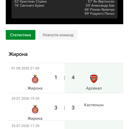
52‎’‎
Кристиан Стуани
57‎’‎
Ян Вертонген
76‎’‎
Сантьяго Буэно
59‎’‎
Александр Бах
66‎’‎
Роман Яремчук
89‎’‎
Родриго Пиньо
Статистика
Новости команд
Жирона
01.08.2026 21:00
1
:
4
Жирона
Арсенал
29.07.2026 19:30
Kастельон
3
:
3
Жирона
25.07.2026 11:30