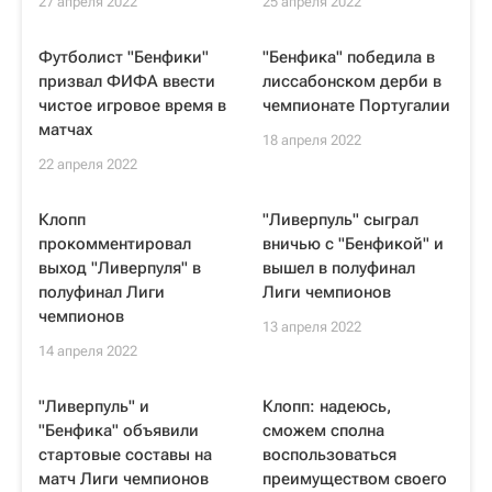
27 апреля 2022
25 апреля 2022
Футболист "Бенфики"
"Бенфика" победила в
призвал ФИФА ввести
лиссабонском дерби в
чистое игровое время в
чемпионате Португалии
матчах
18 апреля 2022
22 апреля 2022
Клопп
"Ливерпуль" сыграл
прокомментировал
вничью с "Бенфикой" и
выход "Ливерпуля" в
вышел в полуфинал
полуфинал Лиги
Лиги чемпионов
чемпионов
13 апреля 2022
14 апреля 2022
"Ливерпуль" и
Клопп: надеюсь,
"Бенфика" объявили
сможем сполна
стартовые составы на
воспользоваться
матч Лиги чемпионов
преимуществом своего