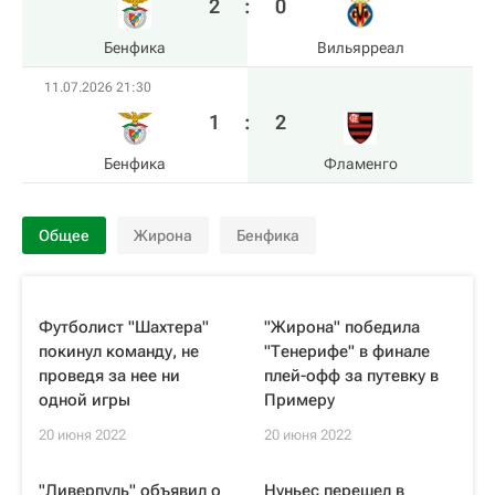
2
:
0
Бенфика
Вильярреал
11.07.2026 21:30
1
:
2
Бенфика
Фламенго
Общее
Жирона
Бенфика
Футболист "Шахтера"
"Жирона" победила
покинул команду, не
"Тенерифе" в финале
проведя за нее ни
плей-офф за путевку в
одной игры
Примеру
20 июня 2022
20 июня 2022
"Ливерпуль" объявил о
Нуньес перешел в