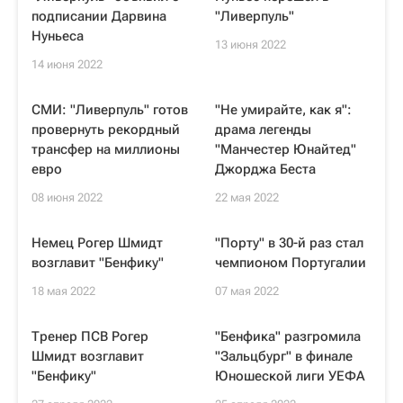
подписании Дарвина
"Ливерпуль"
Нуньеса
13 июня 2022
14 июня 2022
СМИ: "Ливерпуль" готов
"Не умирайте, как я":
провернуть рекордный
драма легенды
трансфер на миллионы
"Манчестер Юнайтед"
евро
Джорджа Беста
08 июня 2022
22 мая 2022
Немец Рогер Шмидт
"Порту" в 30-й раз стал
возглавит "Бенфику"
чемпионом Португалии
18 мая 2022
07 мая 2022
Тренер ПСВ Рогер
"Бенфика" разгромила
Шмидт возглавит
"Зальцбург" в финале
"Бенфику"
Юношеской лиги УЕФА