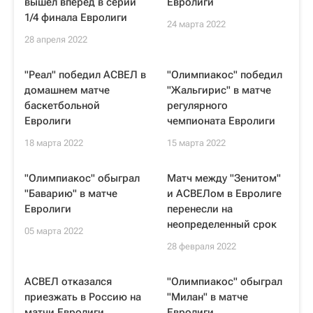
вышел вперед в серии
Евролиги
1/4 финала Евролиги
24 марта 2022
28 апреля 2022
"Реал" победил АСВЕЛ в
"Олимпиакос" победил
домашнем матче
"Жальгирис" в матче
баскетбольной
регулярного
Евролиги
чемпионата Евролиги
18 марта 2022
15 марта 2022
"Олимпиакос" обыграл
Матч между "Зенитом"
"Баварию" в матче
и АСВЕЛом в Евролиге
Евролиги
перенесли на
неопределенный срок
05 марта 2022
28 февраля 2022
АСВЕЛ отказался
"Олимпиакос" обыграл
приезжать в Россию на
"Милан" в матче
матчи Евролиги
Евролиги