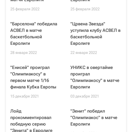
25 февраля 2022
25 февраля 2022
"Барселона" победила
"Црвена Звезда"
АСВЕЛ в матче
уступила клубу АСВЕЛ в
баскетбольной
баскетбольной
Евролиги
Евролиге
28 января 2022
22 января 2022
"Енисей" проиграл
УНИКС в овертайме
"Олимпиакосу" в
проиграл
первом матче 1/16
"Олимпиакосу" в матче
финала Кубка Европы
Евролиги
15 декабря 2021
03 декабря 2021
Лойд
"Зенит" победил
прокомментировал
"Олимпиакос" в матче
победную серию
Евролиги
"Зенита" в Евролиге