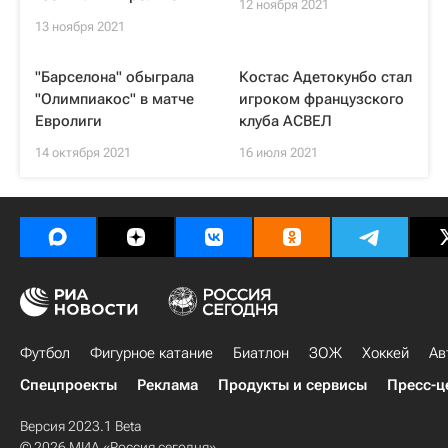
12 ноября 2021
13 ноября 2021
"Барселона" обыграла
Костас Адетокунбо стал
"Олимпиакос" в матче
игроком французского
Евролиги
клуба АСВЕЛ
14 октября 2021
16 июля 2021
Футбол
Фигурное катание
Биатлон
ЗОЖ
Хоккей
Ав
Спецпроекты
Реклама
Продукты и сервисы
Пресс-ц
Версия 2023.1 Beta
© 2026 МИА «Россия сегодня»