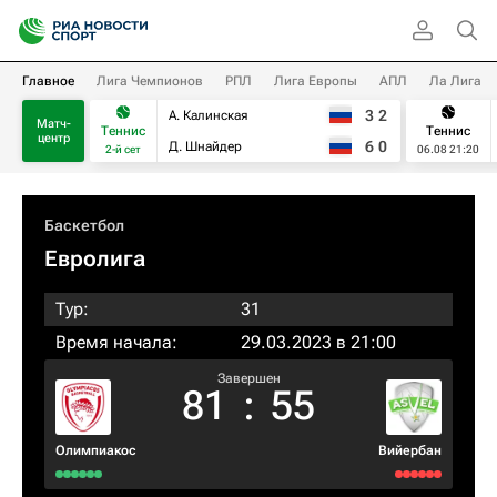
Главное
Лига Чемпионов
РПЛ
Лига Европы
АПЛ
Ла Лига
3
2
А. Калинская
Матч-
Теннис
Теннис
центр
6
0
Д. Шнайдер
2-й сет
06.08 21:20
Баскетбол
Евролига
Тур:
31
Время начала:
29.03.2023 в 21:00
Завершен
81
:
55
Олимпиакос
Вийербан