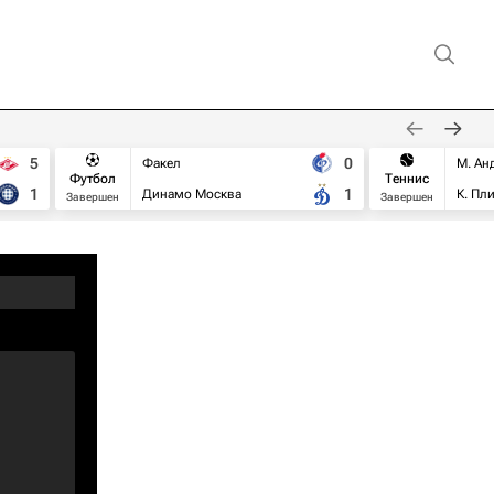
5
0
Факел
М. Ан
Футбол
Теннис
1
1
Динамо Москва
К. Пл
Завершен
Завершен