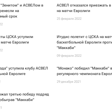
 "Зенитом" и АСВЕЛом в
АСВЕЛ отказался приезжать в
ренесли на
на матчи Евролиги
нный срок
25 февраля 2022
22
сты ЦСКА уступили
Итудис полетит с ЦСКА на мат
 матче Евролиги
баскетбольной Евролиги прот
"Маккаби"
22
09 февраля 2022
зда" уступила клубу АСВЕЛ
"Монако" победил "Маккаби" в
ьной Евролиге
регулярного чемпионата Евро
2
29 декабря 2021
ржал третью победу подряд
 обыграв "Маккаби"
21