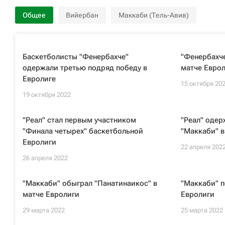
Общее
Вийербан
Маккаби (Тель-Авив)
Баскетболисты "Фенербахче"
"Фенербахче
одержали третью подряд победу в
матче Евро
Евролиге
15 октября 20
19 октября 2022
"Реал" стал первым участником
"Реал" одер
"Финала четырех" баскетбольной
"Маккаби" в
Евролиги
22 апреля 202
26 апреля 2022
"Маккаби" обыграл "Панатинаикос" в
"Маккаби" п
матче Евролиги
Евролиги
29 марта 2022
25 марта 2022