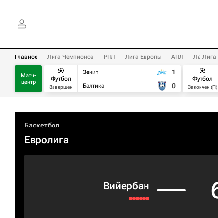
Главное
Лига Чемпионов
РПЛ
Лига Европы
АПЛ
Ла Лига
1
Зенит
Матч-
Футбол
Футбол
центр
0
Балтика
Завершен
Закончен (П)
Баскетбол
Евролига
Вийербан