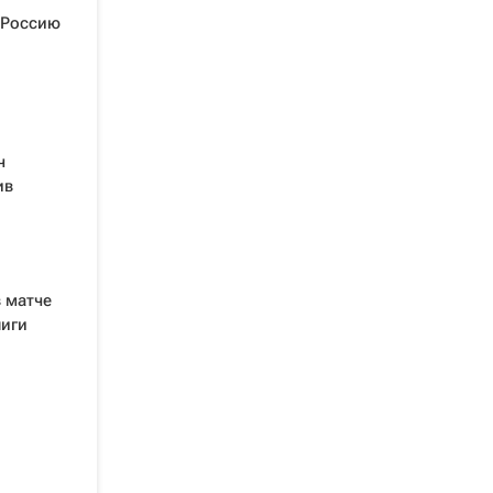
 Россию
ч
ив
 матче
лиги