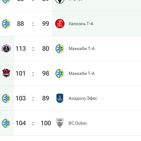
88
:
99
Хапоэль Т-А
113
:
80
Маккаби Т-А
101
:
98
Маккаби Т-А
103
:
89
Анадолу Эфес
104
:
100
BC Dubai