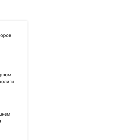
воров
ервом
ролиги
шнем
и