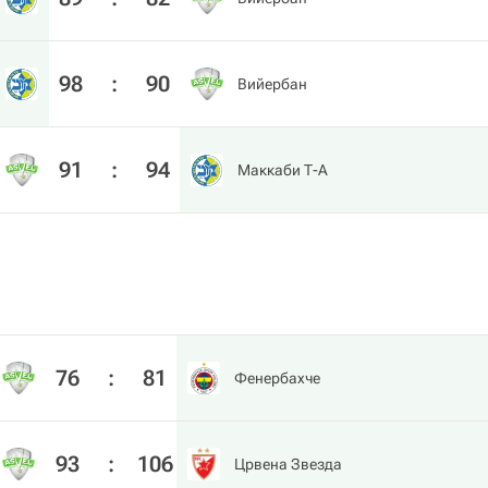
98
:
90
Вийербан
91
:
94
Маккаби Т-А
76
:
81
Фенербахче
93
:
106
Црвена Звезда