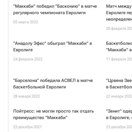
"Маккаби" победил "Басконию" в матче
Матч между
регулярного чемпионата Евролиги
Евролиге пе
неопределе
02 марта 2022
28 февраля 20
"Анадолу Эфес" обыграл "Маккаби" в
Баскетболи
Евролиге
"Маккаби" в
24 февраля 2022
11 февраля 20
"Барселона" победила АСВЕЛ в матче
"Црвена Зве
баскетбольной Евролиги
в баскетбол
28 января 2022
22 января 202
Пойтресс: не могли просто так отдать
"Зенит" оде
преимущество "Маккаби"
в Евролиге,
23 декабря 2021
23 декабря 20