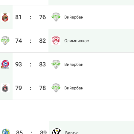
81
:
76
Вийербан
74
:
82
Олимпиакос
93
:
83
Вийербан
79
:
78
Вийербан
85
:
89
Виртус