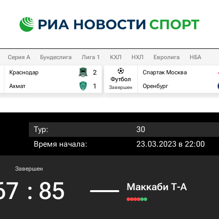
Серия А
Бундеслига
Лига 1
КХЛ
НХЛ
Евролига
НБА
2
Краснодар
Спартак Москва
Футбол
1
Ахмат
Оренбург
Завершен
Тур:
30
Время начала:
23.03.2023 в 22:00
Завершен
67
:
85
Маккаби Т-А