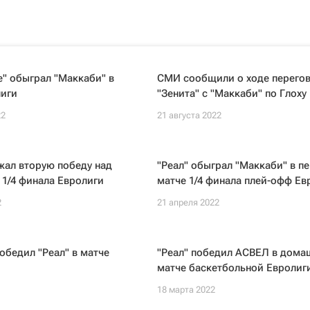
" обыграл "Маккаби" в
СМИ сообщили о ходе перего
лиги
"Зенита" с "Маккаби" по Глоху
22
21 августа 2022
жал вторую победу над
"Реал" обыграл "Маккаби" в п
 1/4 финала Евролиги
матче 1/4 финала плей-офф Ев
2
21 апреля 2022
обедил "Реал" в матче
"Реал" победил АСВЕЛ в дома
матче баскетбольной Евролиг
18 марта 2022