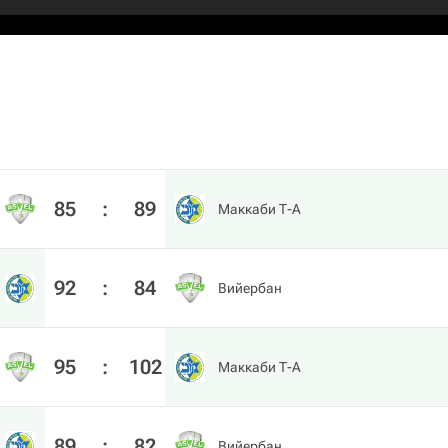
85
:
89
Маккаби Т-А
92
:
84
Вийербан
95
:
102
Маккаби Т-А
89
:
82
Вийербан