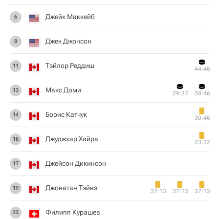
Джейк Маккейб
6
Джек Джонсон
8
Тэйлор Реддиш
11
44:46
Макс Доми
13
29:37
58:46
Борис Катчук
14
30:46
Джуджхар Хайра
16
23:22
Джейсон Дикинсон
17
Джонатан Тэйвз
19
37:13
37:13
37:13
Филипп Курашев
23