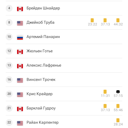
Брейден Шнайдер
4
Джейкоб Труба
8
23:22
37:13
44:32
Артемий Панарин
10
Жюльен Готье
12
Алексис Лафренье
13
Винсент Трочек
16
Крис Крайдер
20
11:31
57:15
Барклай Гудроу
21
37:13
55:46
Райан Карпентер
22
28:24