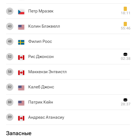
Петр Мразек
34
18:11
Колин Блэквелл
43
55:46
Филип Роос
48
Рис Джонсон
52
02:38
Маккензи Энтвистл
58
Калеб Джонс
82
Патрик Кейн
88
28:37
Андреас Атанасиу
89
Запасные