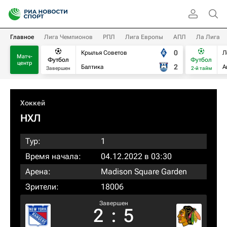
Главное
Лига Чемпионов
РПЛ
Лига Европы
АПЛ
Ла Лига
0
Крылья Советов
Л
Матч-
Футбол
Футбол
центр
2
Балтика
А
Завершен
2-й тайм
Хоккей
НХЛ
Тур:
1
Время начала:
04.12.2022 в 03:30
Арена:
Madison Square Garden
Зрители:
18006
Завершен
2
:
5