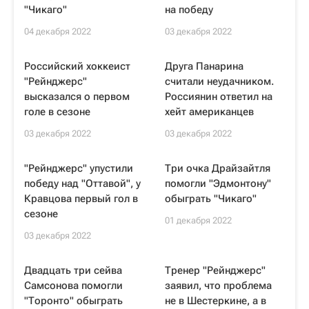
"Чикаго"
на победу
04 декабря 2022
03 декабря 2022
Российский хоккеист
Друга Панарина
"Рейнджерс"
считали неудачником.
высказался о первом
Россиянин ответил на
голе в сезоне
хейт американцев
03 декабря 2022
03 декабря 2022
"Рейнджерс" упустили
Три очка Драйзайтля
победу над "Оттавой", у
помогли "Эдмонтону"
Кравцова первый гол в
обыграть "Чикаго"
сезоне
01 декабря 2022
03 декабря 2022
Двадцать три сейва
Тренер "Рейнджерс"
Самсонова помогли
заявил, что проблема
"Торонто" обыграть
не в Шестеркине, а в