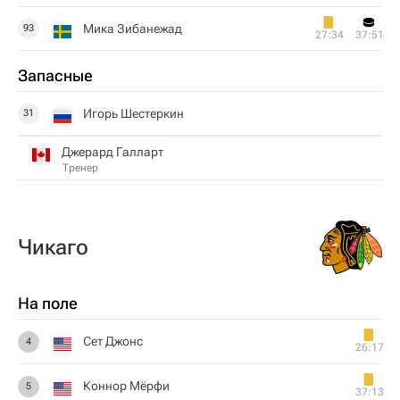
Мика Зибанежад
93
27:34
37:51
Запасные
Игорь Шестеркин
31
Джерард Галларт
Тренер
Чикаго
На поле
Сет Джонс
4
26:17
Коннор Мёрфи
5
37:13