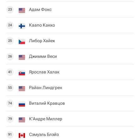
Адам Фокс
23
Каапо Какко
24
Либор Хайек
25
Джимми Веси
26
Ярослав Халак
41
Райан Линдгрен
55
Виталий Кравцов
74
К'Андре Миллер
79
Сэмуэль Блэйз
91