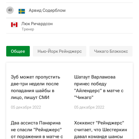
Арвид Содерблом
40
Люк Ричардсон
Тренер
Общее
Нью-Йорк Рейнджерс
Чикаго Блэкхокс
Зуб может пропустить
Шатаут Варламова
две-три недели после
принес победу
попадания шайбы в
"Айлендерс" в матче с
лицо, пишут СМИ
"Чикаго"
05 декабря 2022
05 декабря 2022
Два ассиста Панарина
Хоккеист "Рейнджерс"
не спасли "Рейнджерс"
считает, что Шестеркин
от поражения в матче с
давал команде шансы