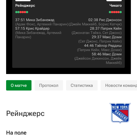
Рейнджерс
Чикаго
37:51
Мика Зибанежад
02:38
Рис Джонсон
(
Адам Фокс
,
Артемий Панарин
)
(
Джейк Маккейб
,
Борис Катчук
)
57:15
Крис Крайдер
28:37
Патрик Кейн
(
Мика Зибанежад
,
Артемий
(
Джонатан Тэйвз
,
Сет Джонс
)
Панарин
)
29:37
Макс Доми
(
Сет Джонс
,
Патрик Кейн
)
44:46
Тэйлор Реддиш
(
Патрик Кейн
,
Макс Доми
)
58:46
Макс Доми
(
Джейсон Дикинсон
,
Джейк
Маккейб
)
О матче
Протокол
Статистика
Новости коман
Рейнджерс
На поле