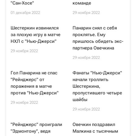
"Сан-Хосе"
команде
01 декабря 2022
29 ноября 2022
Шестеркин извинился
Панарин снял с себя
за плохую игру в матче
проклятье. Ему
НХЛ с "Нью-Джерси"
пришлось обидеть экс-
партнера Овечкина
29 ноября 2022
29 ноября 2022
Гол Панарина не спас
Фанаты "Нью-Джерси"
"Рейнджерс" от
начали троллить
поражения в матче
Шестеркина,
против "Нью-Джерси"
пропустившего четыре
шайбы
29 ноября 2022
29 ноября 2022
"Рейнджерс" проиграли
Овечкин поздравил
"Эдмонтону", ведя
Малкина с тысячным