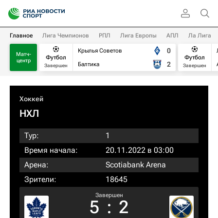
Главное
Лига Чемпионов
РПЛ
Лига Европы
АПЛ
Ла Лига
0
Крылья Советов
Матч-
Футбол
Футбол
центр
2
Балтика
Завершен
Завершен
Хоккей
НХЛ
Тур:
1
Время начала:
20.11.2022 в 03:00
Арена:
Scotiabank Arena
Зрители:
18645
Завершен
5
:
2