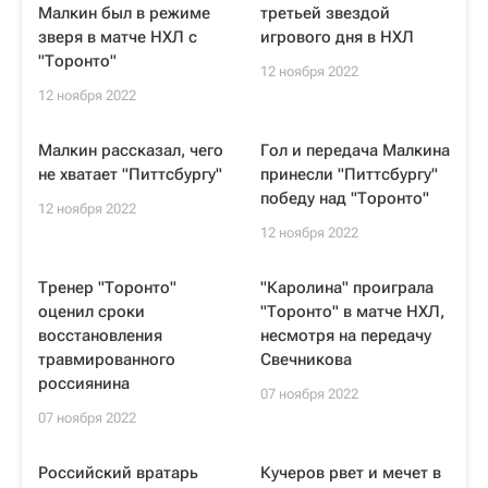
Малкин был в режиме
третьей звездой
зверя в матче НХЛ с
игрового дня в НХЛ
"Торонто"
12 ноября 2022
12 ноября 2022
Малкин рассказал, чего
Гол и передача Малкина
не хватает "Питтсбургу"
принесли "Питтсбургу"
победу над "Торонто"
12 ноября 2022
12 ноября 2022
Тренер "Торонто"
"Каролина" проиграла
оценил сроки
"Торонто" в матче НХЛ,
восстановления
несмотря на передачу
травмированного
Свечникова
россиянина
07 ноября 2022
07 ноября 2022
Российский вратарь
Кучеров рвет и мечет в