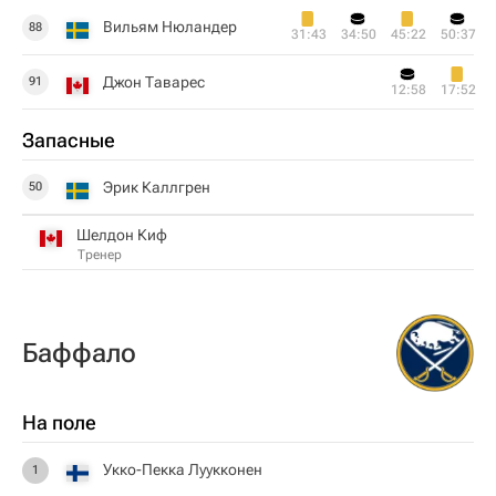
Вильям Нюландер
88
31:43
34:50
45:22
50:37
Джон Таварес
91
12:58
17:52
Запасные
Эрик Каллгрен
50
Шелдон Киф
Тренер
Баффало
На поле
Укко-Пекка Луукконен
1