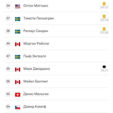
Остон Мэттьюс
34
28:07
Тимоти Лильегрен
37
53:54
Расмус Сандин
38
22:08
Морган Райлли
44
Пьер Энгвалл
47
Марк Джордано
55
18:21
Майкл Бантинг
58
Денис Мальгин
62
Давид Кампф
64