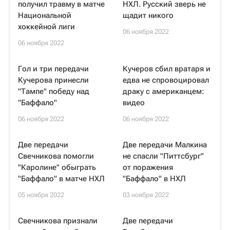
получил травму в матче
НХЛ. Русский зверь не
Национальной
щадит никого
хоккейной лиги
06 ноября 2022
06 ноября 2022
Гол и три передачи
Кучеров сбил вратаря и
Кучерова принесли
едва не спровоцировал
"Тампе" победу над
драку с американцем:
"Баффало"
видео
06 ноября 2022
06 ноября 2022
Две передачи
Две передачи Малкина
Свечникова помогли
не спасли "Питтсбург"
"Каролине" обыграть
от поражения
"Баффало" в матче НХЛ
"Баффало" в НХЛ
05 ноября 2022
03 ноября 2022
Свечникова признали
Две передачи