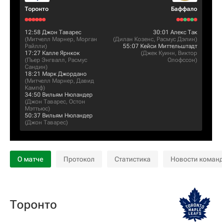
Торонто
Баффало
12:58
Джон Таварес
30:01
Алекс Так
(
Митчелл Марнер
,
Морган
(
Дилан Козенс
,
Расмус Дэлин
)
Райлли
)
55:07
Кейси Миттельштадт
17:27
Калле Ярнкок
(
Джек Куинн
,
Виктор
(
Пьер Энгвалл
,
Расмус
Олофссон
)
Сандин
)
18:21
Марк Джордано
(
Митчелл Марнер
,
Давид
Кампф
)
34:50
Вильям Нюландер
(
Джон Таварес
,
Остон
Мэттьюс
)
50:37
Вильям Нюландер
(
Джон Таварес
)
О матче
Протокол
Статистика
Новости коман
Торонто