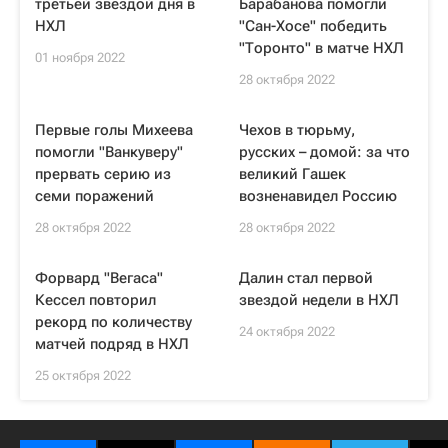
третьей звездой дня в
Барабанова помогли
НХЛ
"Сан-Хосе" победить
"Торонто" в матче НХЛ
01 ноября 2022
28 октября 2022
Первые голы Михеева
Чехов в тюрьму,
помогли "Ванкуверу"
русских – домой: за что
прервать серию из
великий Гашек
семи поражений
возненавидел Россию
28 октября 2022
28 октября 2022
Форвард "Вегаса"
Далин стал первой
Кессел повторил
звездой недели в НХЛ
рекорд по количеству
24 октября 2022
матчей подряд в НХЛ
25 октября 2022