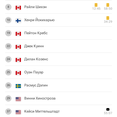
Райли Шихэн
8
12:45
58:50
Хенри Йокихарью
10
34:29
Пейтон Кребс
19
Джек Куинн
22
Дилан Козенс
24
Оуэн Пауэр
25
Расмус Дэлин
26
Винни Хиностроза
29
Кейси Миттельштадт
37
55:07