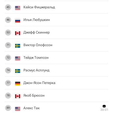
Кейси Фицжеральд
45
Илья Любушкин
46
Джефф Скиннер
53
Виктор Олофссон
71
Тейдж Томпсон
72
Расмус Асплунд
74
Джон-Ясон Петерка
77
Якоб Брюсон
78
Алекс Так
89
30:01