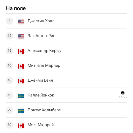
На поле
Джастин Холл
3
Зак Астон-Рис
12
Александр Керфут
15
Митчелл Марнер
16
Джейми Бенн
18
Калле Ярнкок
19
17:27
Понтус Холмберг
29
Мэтт Мюррей
30