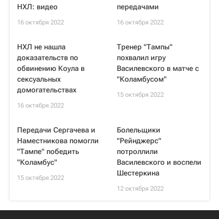
НХЛ: видео
передачами
16 октября 2022
16 октября 2022
НХЛ не нашла
Тренер "Тампы"
доказательств по
похвалил игру
обвинению Коула в
Василевского в матче с
сексуальных
"Коламбусом"
домогательствах
15 октября 2022
16 октября 2022
Передачи Сергачева и
Болельщики
Наместникова помогли
"Рейнджерс"
"Тампе" победить
потроллили
"Коламбус"
Василевского и воспели
Шестеркина
15 октября 2022
12 октября 2022