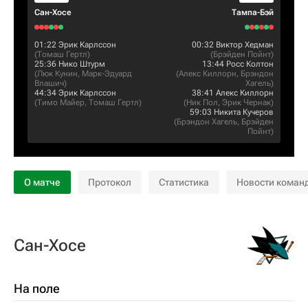
Сан-Хосе
Тампа-Бэй
01:22
Эрик Карлссон
00:32
Виктор Хедман
(
Томаш Гертл
)
(
Брэйден Пойнт
)
25:36
Нико Штурм
13:44
Росс Колтон
(
Люк Кунин
,
Марк-Эдуард
(
Алекс Киллорн
,
Брэндон
Влашич
)
Хагель
)
44:34
Эрик Карлссон
38:41
Алекс Киллорн
(
Тимо Майер
,
Томаш Гертл
)
(
Ник Пол
,
Эрик Чернак
)
59:03
Никита Кучеров
(
Брэндон Хагель
,
Брэйден
Пойнт
)
О матче
Протокол
Статистика
Новости коман
Сан-Хосе
На поле