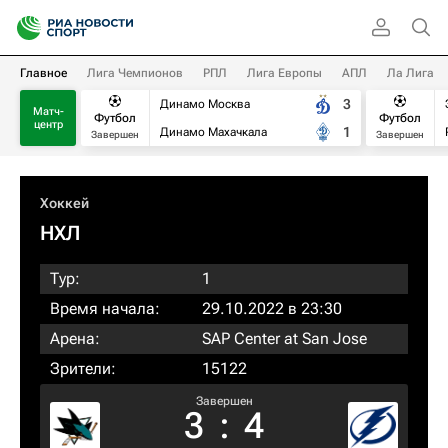
Главное
Лига Чемпионов
РПЛ
Лига Европы
АПЛ
Ла Лига
3
Динамо Москва
Матч-
Футбол
Футбол
центр
1
Динамо Махачкала
Завершен
Завершен
Хоккей
НХЛ
Тур:
1
Время начала:
29.10.2022 в 23:30
Арена:
SAP Center at San Jose
Зрители:
15122
Завершен
3
:
4