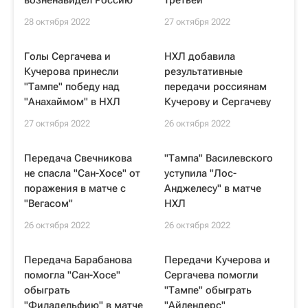
возненавидел Россию
третьей
28 октября 2022
27 октября 2022
Голы Сергачева и
НХЛ добавила
Кучерова принесли
результативные
"Тампе" победу над
передачи россиянам
"Анахаймом" в НХЛ
Кучерову и Сергачеву
27 октября 2022
26 октября 2022
Передача Свечникова
"Тампа" Василевского
не спасла "Сан-Хосе" от
уступила "Лос-
поражения в матче с
Анджелесу" в матче
"Вегасом"
НХЛ
26 октября 2022
26 октября 2022
Передача Барабанова
Передачи Кучерова и
помогла "Сан-Хосе"
Сергачева помогли
обыграть
"Тампе" обыграть
"Филадельфию" в матче
"Айлендерс"