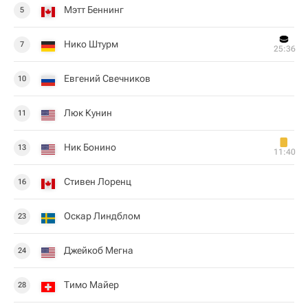
Мэтт Беннинг
5
Нико Штурм
7
25:36
Евгений Свечников
10
Люк Кунин
11
Ник Бонино
13
11:40
Стивен Лоренц
16
Оскар Линдблом
23
Джейкоб Мегна
24
Тимо Майер
28