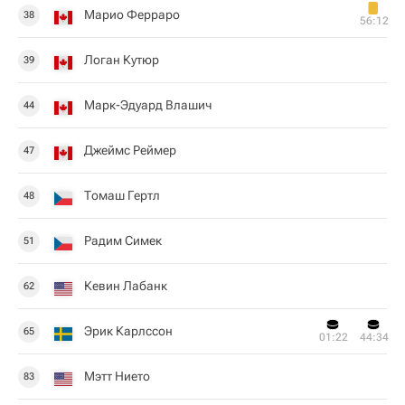
Марио Ферраро
38
56:12
Логан Кутюр
39
Марк-Эдуард Влашич
44
Джеймс Реймер
47
Томаш Гертл
48
Радим Симек
51
Кевин Лабанк
62
Эрик Карлссон
65
01:22
44:34
Мэтт Нието
83