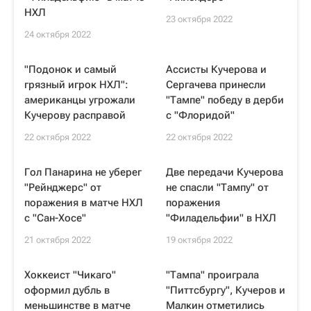
НХЛ
23 октября 2022
24 октября 2022
"Подонок и самый
Ассисты Кучерова и
грязный игрок НХЛ":
Сергачева принесли
американцы угрожали
"Тампе" победу в дерби
Кучерову расправой
с "Флоридой"
22 октября 2022
22 октября 2022
Гол Панарина не уберег
Две передачи Кучерова
"Рейнджерс" от
не спасли "Тампу" от
поражения в матче НХЛ
поражения
с "Сан-Хосе"
"Филадельфии" в НХЛ
21 октября 2022
19 октября 2022
Хоккеист "Чикаго"
"Тампа" проиграла
оформил дубль в
"Питтсбургу", Кучеров и
меньшинстве в матче
Малкин отметились