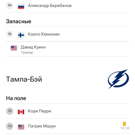
Александр Барабанов
94
Запасные
Каапо Кехконен
36
Дэвид Куинн
Тренер
Тампа-Бэй
На поле
Кори Перри
10
Патрик Марун
14
14:36