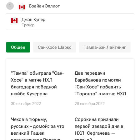
Брайан Эллиот
1
Джон Купер
Тренер
Общее
Сан-Хосе Шаркс
Тампа-Бэй Лайтнинг
"Тампа" обыграла "Сан-
Две передачи
Хосе" в матче НХЛ
Барабанова помогли
благодаря победной
"Сан-Хосе" победить
шайбе Кучерова
"Торонто" в матче НХЛ
30 октября 2022
28 октября 2022
Чехов в тюрьму,
Сорокина признали
русских – домой: за что
первой звездой дня в
великий Гашек
НХЛ, Сергачева —