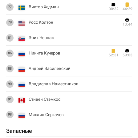
Виктор Хедман
77
00:32
44:29
Росс Колтон
79
13:44
Эрик Чернак
81
Никита Кучеров
86
52:31
59:03
Андрей Василевский
88
Владислав Наместников
90
Стивен Стэмкос
91
Михаил Сергачев
98
Запасные