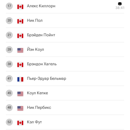
Алекс Киллорн
17
38:41
Ник Пол
20
Брэйден Пойнт
21
Йэн Коул
28
Брэндон Хагель
38
Пьер-Эдуар Бельмар
41
Коул Кепке
45
Ник Пербикс
48
Кэл Фут
52