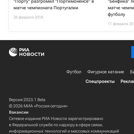
"Порту" разгромил "Портимоненсе" в
"Бенфика" п
матче чемпионата Португалии
матче чемпи
футболу
26 февраля 2018
11 февраля 20
Футбол
Фигурное катание
Б
Спецпроекты
Рекла
Версия 2023.1 Beta
© 2026 МИА «Россия сегодня»
Вакансии
Сетевое издание РИА Новости зарегистрировано
в Федеральной службе по надзору в сфере связи,
информационных технологий и массовых коммуникаций