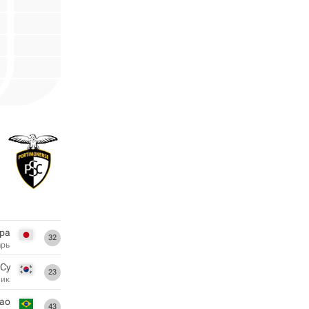
ура
32
арь
 Су
23
ник
ао
43