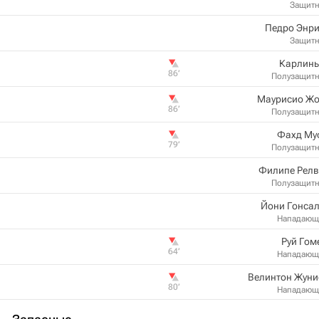
Защит
Педро Энри
Защит
Карлинь
86‎’‎
Полузащит
Маурисио Жо
86‎’‎
Полузащит
Фахд Му
79‎’‎
Полузащит
Филипе Релв
Полузащит
Йони Гонса
Нападающ
Руй Гом
64‎’‎
Нападающ
Велинтон Жуни
80‎’‎
Нападающ