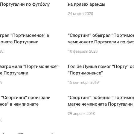
Португалии по футболу
на правах аренды
24 марта 2020
грал "Портимоненсе" в
"Спортинг" обыграл "Портимон
ионата Португалии
чемпионате Португалии по фу
20
10 февраля 2020
разгромила "Портимоненсе"
Гол Зе Луиша помог "Порту" о
е Португалии
"Портимоненсе"
19
15 сентября 2019
 "Спортинга" проиграли
"Спортинг" победил "Портимон
нсе" в чемпионате
матче чемпионата Португалии
29 апреля 2018
18