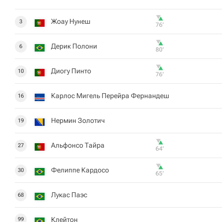
Жоау Нунеш
3
76‎’‎
Дерик Полони
6
80‎’‎
Диогу Пинто
10
76‎’‎
Карлос Мигель Перейра Фернандеш
16
Нермин Золотич
19
Альфонсо Тайра
27
64‎’‎
Фелиппе Кардосо
30
65‎’‎
Лукас Паэс
68
Клейтон
99