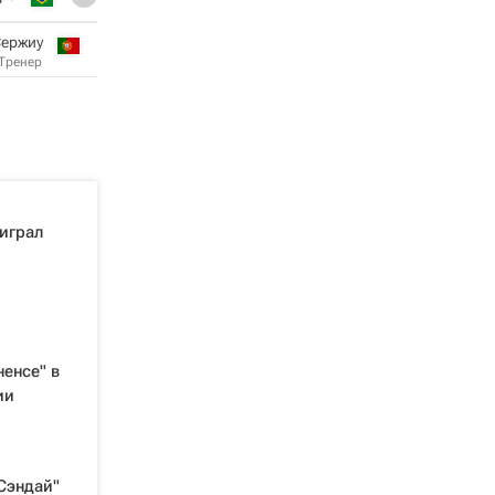
Сержиу
Тренер
играл
енсе" в
ии
Сэндай"