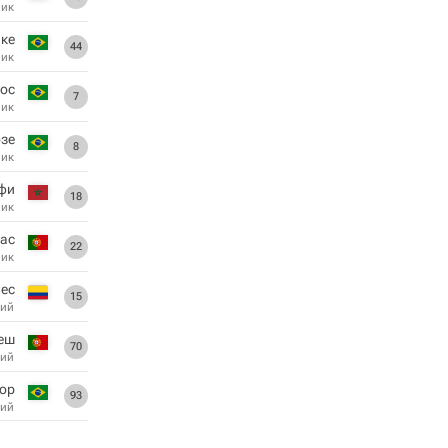
ник
ке
44
ник
ос
7
ник
зе
8
ник
фи
18
ник
ас
22
ник
лес
15
ий
еш
70
ий
ор
93
ий