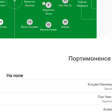
23
аэль
Велинтон
Косуке
8
тинс
Жуниор
Пак Чжи Су
Накамура
Маурисио
Жозе
24
15
43
22
 Сома
Йони Гонсалес
Алемао
Филипе Релвас
Портимоненсе
На поле
Косуке Накам
Врат
Пак Чжи
Защит
Алем