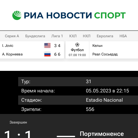
Серия А
Бундеслига
Лига 1
КХЛ
НХЛ
Евролига
НБА
3
4
I. Jovic
Кельн
Футбол
6
6
А. Корнеева
Реал Сосьедад
07.08 19:00
Тур:
31
Время начала:
05.05.2023 в 22:15
Стадион:
Estadio Nacional
Зрители:
556
Завершен
1
:
1
Портимоненсе