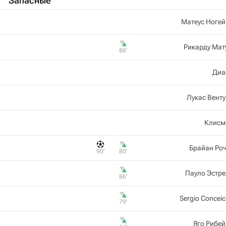
Запасные
Матеус Ноге
Рикарду Мат
86‎’‎
Диа
Лукас Вент
Клисм
Брайан Ро
90‎’‎
80‎’‎
Пауло Эстр
86‎’‎
Sergio Concei
79‎’‎
Яго Рибе