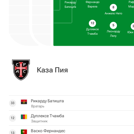
Фернандо
Раф
Рикарду
Варела
Мар
Батишта
8
Анжело Нето
12
5
Дуплексе
Леонарду
Юки
Тчамба
Лелу
Каза Пия
Рикарду Батишта
33
Вратарь
Дуплексе Тчамба
12
Защитник
Васко Фернандес
13