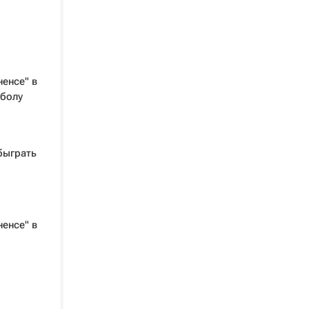
енсе" в
тболу
быграть
енсе" в