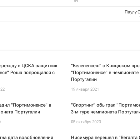
64‎’‎
Паулу 
ереходу в ЦСКА защитник
"Белененсеш" с Крицюком про
нсе" Роша попрощался с
"Портимоненсе" в чемпионате
Португалии
022
19 января 2021
едил "Портимоненсе" в
"Спортинг" обыграл "Портимон
ионата Португалии
3-м туре чемпионата Португал
0
05 октября 2020
тна дата возобновления
Нисимура перешел в "Вегалта 