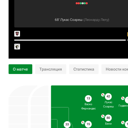
68‎’‎
Лукас Соареш
(
Леонарду Лелу
)
4
О матче
Трансляция
Статистика
Новости ко
42
13
Лукас
Васко
Годвин
Соареш
Фернандес
80
Бени
15
33