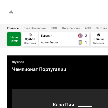
Главное
Лига Чемпионов
РПЛ
Лига Европы
АПЛ
Ла Лига
2
Бавария
Матч-
Футбол
Теннис
центр
1
Астон Вилла
Завершен
Завершен
Футбол
Чемпионат Португалии
Каза Пия