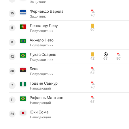
Защитник
Фернандо Варела
15
76‎’‎
Защитник
Леонарду Лелу
5
90‎’‎
Полузащитник
Анжело Нето
8
Полузащитник
Лукас Соареш
42
42‎’‎
68‎’‎
80‎’‎
Полузащитник
Бени
80
64‎’‎
Полузащитник
Годвин Савиур
7
76‎’‎
Нападающий
Рафаэль Мартинс
11
65‎’‎
Нападающий
Юки Сома
24
Нападающий