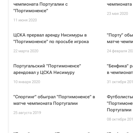
чемпионата Португалии с
чемпионата 
"Портимоненсе"
23 мая 2020
11 июня 2020
ЦСКА прервал аренду Нисимуры в
"Порту" обы
"Портимоненсе" по просьбе игрока
матче чемп
22 марта 2020
24 февраля 20
Португальский "Портимоненсе"
"Бенфика" 
арендовал у ЦСКА Нисимуру
в чемпионат
10 января 2020
31 октября 20
"Спортинг" обыграл "Портимоненсе" в
Футболисты
матче чемпионата Португалии
"Портимоне
Португалии
25 августа 2019
08 октября 20