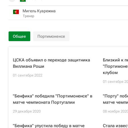
Мигель Куарежма
Тренер
Общее
Портимоненсе
ЦСКА объявил о переходе защитника
Близкий к п
Виллиана Роши
"Портимоне
клубом
01 сентября 2022
01 сентября 2
"Бенфика" победила "Портимоненсе" в
"Порту" поб
матче чемпионата Португалии
матче чемп
29 декабря 2020
08 ноября 202
"Бенфика" упустила победу в матче
Стала извес