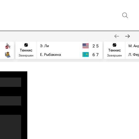
2
5
Э. Ли
М. Ан
Теннис
Теннис
6
7
Е. Рыбакина
Л. Фе
Завершен
Завершен