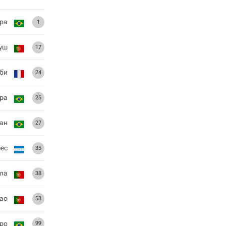
йра
1
уш
17
би
24
ура
25
ан
27
чес
35
ела
38
cao
53
йро
99