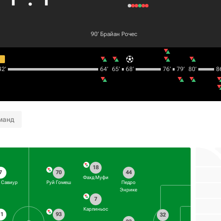
90‎’‎
Брайан Рочес
2‎’‎
64‎’‎
65‎’‎
68‎’‎
76‎’‎
79‎’‎
80‎’‎
86
манд
18
7
70
44
Фахд Муфи
 Савиур
Руй Гомеш
Педро
Энрике
7
Карлиньос
11
93
32