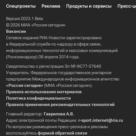
Спецпроекты
Реклама
Продукты и сервисы
Пресс-ц
Версия 2023.1 Beta
© 2026 МИА «Россия сегодня»
Вакансии
Сетевое издание РИА Новости зарегистрировано
в Федеральной службе по надзору в сфере связи,
информационных технологий и массовых коммуникаций
(Роскомнадзор) 08 апреля 2014 года.
Свидетельство о регистрации Эл № ФС77-57640
Учредитель: Федеральное государственное унитарное
предприятие Международное информационное агентство
«Россия сегодня»
(МИА «Россия сегодня»).
Правила использования материалов
Политика конфиденциальности
Правила применения рекомендательных технологий
Главный редактор:
Гаврилова А.В.
Адрес электронной почты Редакции:
r-sport.internet@ria.ru
По вопросам размещения пресс-релизов и рекламы
воспользуйтесь
формой обратной связи