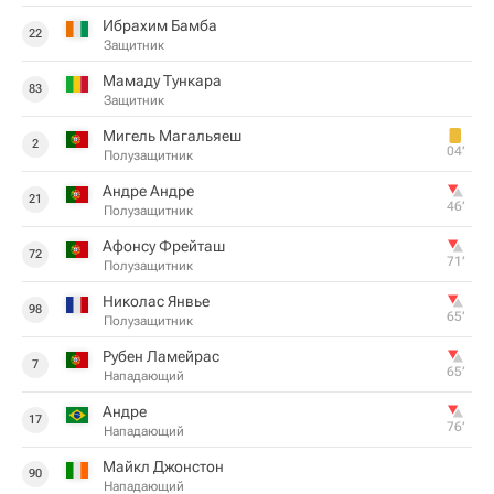
Ибрахим Бамба
22
Защитник
Мамаду Тункара
83
Защитник
Мигель Магальяеш
2
04‎’‎
Полузащитник
Андре Андре
21
46‎’‎
Полузащитник
Афонсу Фрейташ
72
71‎’‎
Полузащитник
Николас Янвье
98
65‎’‎
Полузащитник
Рубен Ламейрас
7
65‎’‎
Нападающий
Андре
17
76‎’‎
Нападающий
Майкл Джонстон
90
Нападающий