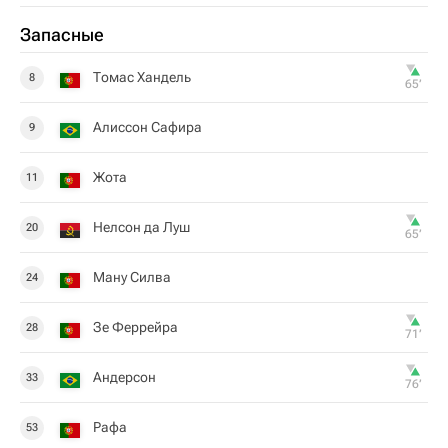
Запасные
Томас Хандель
8
65‎’‎
Алиссон Сафира
9
Жота
11
Нелсон да Луш
20
65‎’‎
Ману Силва
24
Зе Феррейра
28
71‎’‎
Андерсон
33
76‎’‎
Рафа
53