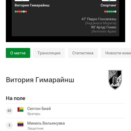
Витория Гимарайнш
Спортинг
47‎’‎
Педро Гонсалвеш
(
Хидэмаса Морита
)
90‎’‎
Артур Гомес
(
Антонио Адан
)
О матче
Трансляция
Статистика
Новости ком
Витория Гимарайнш
На поле
Селтон Биай
63
Вратарь
Микель Вильянуэва
3
Защитник