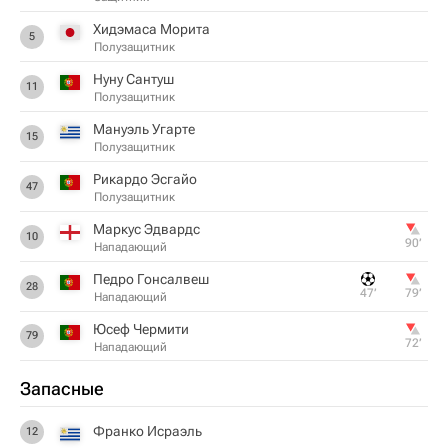
Хидэмаса Морита
5
Полузащитник
Нуну Сантуш
11
Полузащитник
Мануэль Угарте
15
Полузащитник
Рикардо Эсгайо
47
Полузащитник
Маркус Эдвардс
10
90‎’‎
Нападающий
Педро Гонсалвеш
28
47‎’‎
79‎’‎
Нападающий
Юсеф Чермити
79
72‎’‎
Нападающий
Запасные
Франко Исраэль
12