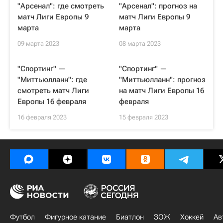
"Арсенал": где смотреть
"Арсенал": прогноз на
матч Лиги Европы 9
матч Лиги Европы 9
марта
марта
09 марта 2023
08 марта 2023
"Спортинг" —
"Спортинг" —
"Миттьюлланн": где
"Миттьюлланн": прогноз
смотреть матч Лиги
на матч Лиги Европы 16
Европы 16 февраля
февраля
16 февраля 2023
15 февраля 2023
Футбол
Фигурное катание
Биатлон
ЗОЖ
Хоккей
Ав