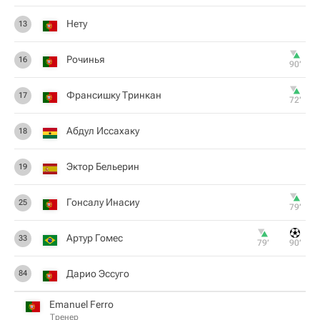
Нету
13
Рочинья
16
90‎’‎
Франсишку Тринкан
17
72‎’‎
Абдул Иссахаку
18
Эктор Бельерин
19
Гонсалу Инасиу
25
79‎’‎
Артур Гомес
33
79‎’‎
90‎’‎
Дарио Эссуго
84
Emanuel Ferro
Тренер