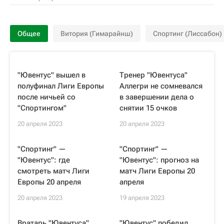
Общее
Витория (Гимарайнш)
Спортинг (Лиссабон)
"Ювентус" вышел в
Тренер "Ювентуса"
полуфинал Лиги Европы
Аллегри не сомневался
после ничьей со
в завершении дела о
"Спортингом"
снятии 15 очков
20 апреля 2023
20 апреля 2023
"Спортинг" —
"Спортинг" —
"Ювентус": где
"Ювентус": прогноз на
смотреть матч Лиги
матч Лиги Европы 20
Европы 20 апреля
апреля
20 апреля 2023
19 апреля 2023
Вратарь "Ювентуса"
"Ювентус" победил