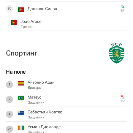
Даниэль Силва
80
46‎’‎
Joao Aroso
Тренер
Спортинг
На поле
Антонио Адан
1
Вратарь
Матеус
2
79‎’‎
Защитник
Себастьян Коатес
4
Защитник
Усман Диоманде
26
Защитник