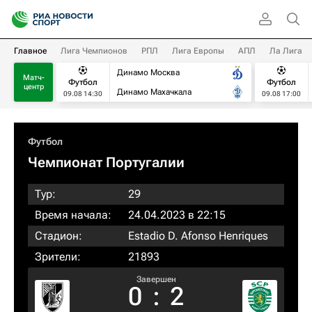
Главное
Лига Чемпионов
РПЛ
Лига Европы
АПЛ
Ла Лига
Динамо Москва
Матч-
Футбол
Футбол
центр
Динамо Махачкала
09.08 14:30
09.08 17:00
Футбол
Чемпионат Португалии
Тур:
29
Время начала:
24.04.2023 в 22:15
Стадион:
Estadio D. Afonso Henriques
Зрители:
21893
Завершен
0
:
2