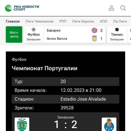
Главное
Лига Чемпионов
РПЛ
Лига Европы
АПЛ
Ла Лига
2
Бавария
Матч-
Футбол
Теннис
центр
1
Астон Вилла
Завершен
Завершен
Футбол
Чемпионат Португалии
Тур:
20
Время начала:
12.02.2023 в 21:00
Стадион:
Estadio Jose Alvalade
Зрители:
39528
Завершен
1
:
2