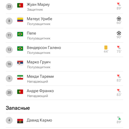
Жуан Мариу
23
89‎’‎
Защитник
Матеус Урибе
8
60‎’‎
Полузащитник
Пепе
11
90‎’‎
Полузащитник
Вендерсон Галено
13
44‎’‎
75‎’‎
Полузащитник
Марко Груич
16
Полузащитник
Мехди Тареми
9
83‎’‎
Нападающий
Андре Франко
20
83‎’‎
Нападающий
Запасные
Давид Кармо
4
89‎’‎