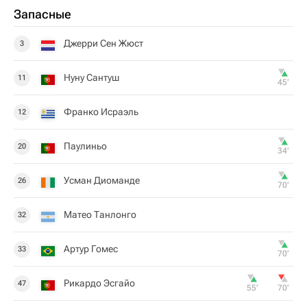
Запасные
Джерри Сен Жюст
3
Нуну Сантуш
11
45‎’‎
Франко Исраэль
12
Паулиньо
20
34‎’‎
Усман Диоманде
26
70‎’‎
Матео Танлонго
32
Артур Гомес
33
70‎’‎
Рикардо Эсгайо
47
55‎’‎
70‎’‎