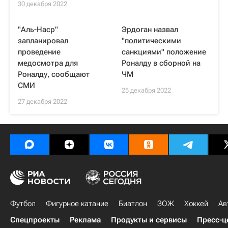
30 декабря 2022
"Аль-Наср"
Эрдоган назвал
запланировал
"политическими
проведение
санкциями" положение
медосмотра для
Роналду в сборной на
Роналду, сообщают
ЧМ
СМИ
25 декабря 2022
27 декабря 2022
Футбол
Фигурное катание
Биатлон
ЗОЖ
Хоккей
Ав
Спецпроекты
Реклама
Продукты и сервисы
Пресс-ц