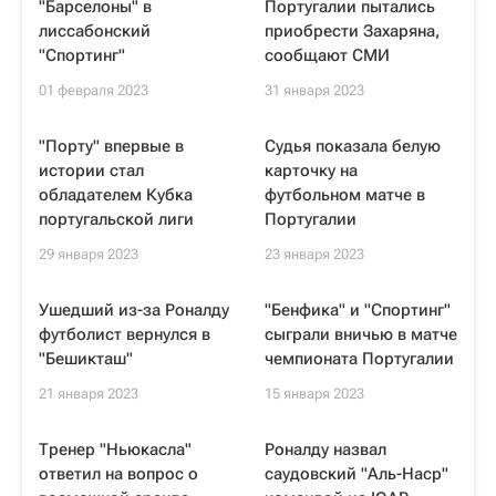
"Барселоны" в
Португалии пытались
лиссабонский
приобрести Захаряна,
"Спортинг"
сообщают СМИ
01 февраля 2023
31 января 2023
"Порту" впервые в
Судья показала белую
истории стал
карточку на
обладателем Кубка
футбольном матче в
португальской лиги
Португалии
29 января 2023
23 января 2023
Ушедший из-за Роналду
"Бенфика" и "Спортинг"
футболист вернулся в
сыграли вничью в матче
"Бешикташ"
чемпионата Португалии
21 января 2023
15 января 2023
Тренер "Ньюкасла"
Роналду назвал
ответил на вопрос о
саудовский "Аль-Наср"