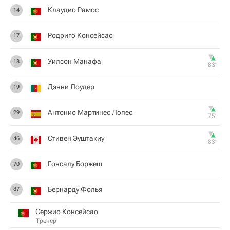
Клаудио Рамос
14
Родриго Консейсао
17
Уилсон Манафа
18
83‎’‎
Дэнни Лоудер
19
Антонио Мартинес Лопес
29
75‎’‎
Стивен Эуштакиу
46
83‎’‎
Гонсалу Боржеш
70
Бернарду Фолья
87
Сержио Консейсао
Тренер