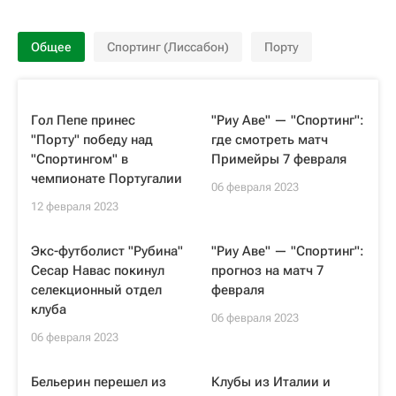
Общее
Спортинг (Лиссабон)
Порту
Гол Пепе принес
"Риу Аве" — "Спортинг":
"Порту" победу над
где смотреть матч
"Спортингом" в
Примейры 7 февраля
чемпионате Португалии
06 февраля 2023
12 февраля 2023
Экс-футболист "Рубина"
"Риу Аве" — "Спортинг":
Сесар Навас покинул
прогноз на матч 7
селекционный отдел
февраля
клуба
06 февраля 2023
06 февраля 2023
Бельерин перешел из
Клубы из Италии и