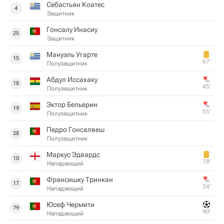
Себастьян Коатес
4
Защитник
Гонсалу Инасиу
25
Защитник
Мануэль Угарте
15
67‎’‎
Полузащитник
Абдул Иссахаку
18
45‎’‎
Полузащитник
Эктор Бельерин
19
55‎’‎
Полузащитник
Педро Гонсалвеш
28
Полузащитник
Маркус Эдвардс
10
78‎’‎
Нападающий
Франсишку Тринкан
17
34‎’‎
Нападающий
Юсеф Чермити
79
90‎’‎
Нападающий