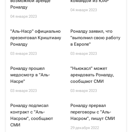
возможной аренде
командой из ЮАР
Роналду
04 января 2023
04 января 2023
"Аль-Наср" официально
Роналду заявил, что
презентовал Криштиану
"выполнил свою работу
Роналду
в Европе"
03 января 2023
03 января 2023
Роналду прошел
"Ньюкасл" может
медосмотр в "Аль-
арендовать Роналду,
Насре"
сообщают СМИ
03 января 2023
03 января 2023
Роналду подписал
Роналду прервал
контракт с "Аль-
переговоры с "Аль-
Насром", сообщают
Насром", пишут СМИ
СМИ
29 декабря 2022