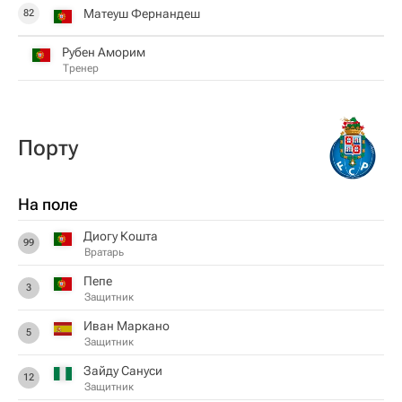
Матеуш Фернандеш
82
Рубен Аморим
Тренер
Порту
На поле
Диогу Кошта
99
Вратарь
Пепе
3
Защитник
Иван Маркано
5
Защитник
Зайду Сануси
12
Защитник