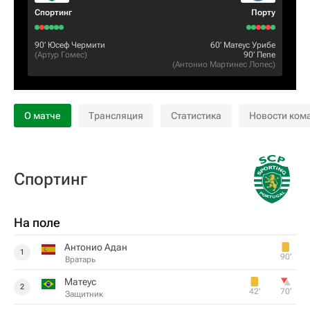
Спортинг
Порту
90‎’‎
Юсеф Чермити
60‎’‎
Матеус Урибе
(
Артур Гомес
)
90‎’‎
Пепе
(
Антонио Мартинес Лопес
)
О матче
Трансляция
Статистика
Новости ком
Спортинг
На поле
Антонио Адан
1
90‎’‎
Вратарь
Матеус
2
42‎’‎
70‎’‎
Защитник