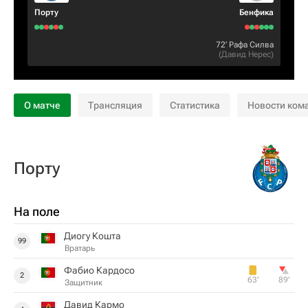
Порту
Бенфика
72‎’‎
Рафа Силва
(
Давид Нерес
)
О матче
Трансляция
Статистика
Новости ком
Порту
На поле
Диогу Кошта
99
Вратарь
Фабио Кардосо
2
63‎’‎
89‎’‎
Защитник
Давид Кармо