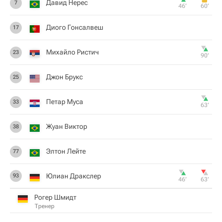
Давид Нерес
7
46‎’‎
60‎’‎
Диого Гонсалвеш
17
Михайло Ристич
23
90‎’‎
Джон Брукс
25
Петар Муса
33
63‎’‎
Жуан Виктор
38
Элтон Лейте
77
Юлиан Дракслер
93
46‎’‎
63‎’‎
Рогер Шмидт
Тренер