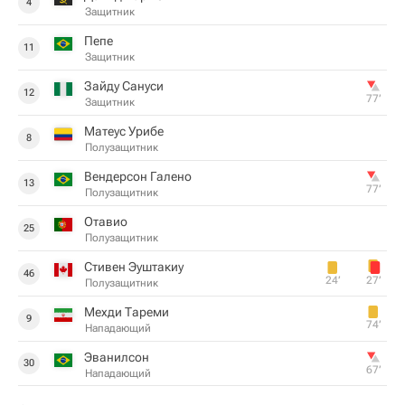
4
Защитник
Пепе
11
Защитник
Зайду Сануси
12
77‎’‎
Защитник
Матеус Урибе
8
Полузащитник
Вендерсон Галено
13
77‎’‎
Полузащитник
Отавио
25
Полузащитник
Стивен Эуштакиу
46
24‎’‎
27‎’‎
Полузащитник
Мехди Тареми
9
74‎’‎
Нападающий
Эванилсон
30
67‎’‎
Нападающий