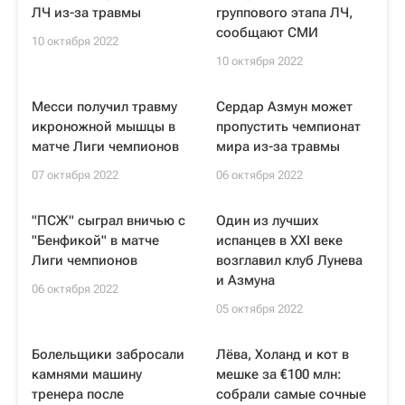
ЛЧ из-за травмы
группового этапа ЛЧ,
сообщают СМИ
10 октября 2022
10 октября 2022
Месси получил травму
Сердар Азмун может
икроножной мышцы в
пропустить чемпионат
матче Лиги чемпионов
мира из-за травмы
07 октября 2022
06 октября 2022
"ПСЖ" сыграл вничью с
Один из лучших
"Бенфикой" в матче
испанцев в XXI веке
Лиги чемпионов
возглавил клуб Лунева
и Азмуна
06 октября 2022
05 октября 2022
Болельщики забросали
Лёва, Холанд и кот в
камнями машину
мешке за €100 млн:
тренера после
собрали самые сочные