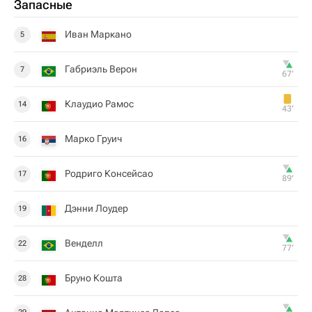
Запасные
Иван Маркано
5
Габриэль Верон
7
67‎’‎
Клаудио Рамос
14
43‎’‎
Марко Груич
16
Родриго Консейсао
17
89‎’‎
Дэнни Лоудер
19
Венделл
22
77‎’‎
Бруно Кошта
28