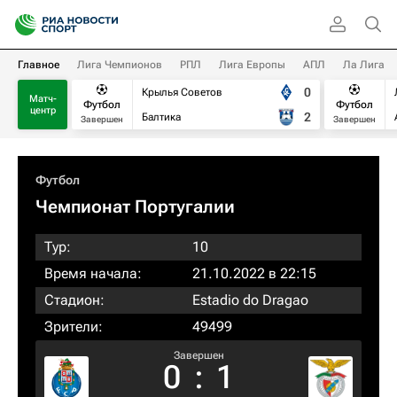
Главное
Лига Чемпионов
РПЛ
Лига Европы
АПЛ
Ла Лига
0
Крылья Советов
Матч-
Футбол
Футбол
центр
2
Балтика
Завершен
Завершен
Футбол
Чемпионат Португалии
Тур:
10
Время начала:
21.10.2022 в 22:15
Стадион:
Estadio do Dragao
Зрители:
49499
Завершен
0
:
1