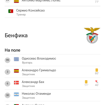
Антонио Мартинес Лопес
29
77‎’‎
Сержио Консейсао
Тренер
Бенфика
На поле
Одиссеас Влаходимос
99
Вратарь
Алехандро Гримальдо
3
80‎’‎
Защитник
Александр Бах
6
11‎’‎
46‎’‎
Защитник
Николас Отаменди
30
Защитник