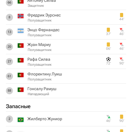
Антониу Силва
66
Защитник
Фредрик Эурснес
8
44‎’‎
Полузащитник
Энцо Фернандес
13
37‎’‎
46‎’‎
Полузащитник
Жуан Мариу
20
06‎’‎
46‎’‎
Полузащитник
Рафа Силва
27
72‎’‎
90‎’‎
Полузащитник
Флорентину Луиш
61
Полузащитник
Гонсалу Рамуш
88
Нападающий
Запасные
Жилберто Жуниор
2
46‎’‎
90‎’‎