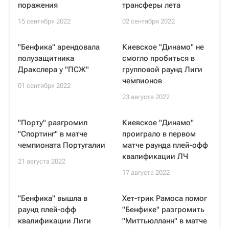
поражения
трансферы лета
15 сентября 2022
02 сентября 2022
"Бенфика" арендовала
Киевское "Динамо" не
полузащитника
смогло пробиться в
Дракслера у "ПСЖ"
групповой раунд Лиги
чемпионов
01 сентября 2022
23 августа 2022
"Порту" разгромил
Киевское "Динамо"
"Спортинг" в матче
проиграло в первом
чемпионата Португалии
матче раунда плей-офф
квалификации ЛЧ
21 августа 2022
17 августа 2022
"Бенфика" вышла в
Хет-трик Рамоса помог
раунд плей-офф
"Бенфике" разгромить
квалификации Лиги
"Миттьюлланн" в матче