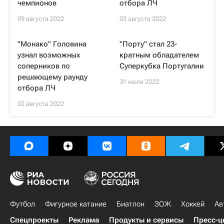
чемпионов
отбора ЛЧ
09 августа 2022
03 августа 2022
"Монако" Головина
"Порту" стал 23-
узнал возможных
кратным обладателем
соперников по
Суперкубка Португалии
решающему раунду
31 июля 2022
отбора ЛЧ
02 августа 2022
Футбол
Фигурное катание
Биатлон
ЗОЖ
Хоккей
Ав
Спецпроекты
Реклама
Продукты и сервисы
Пресс-ц