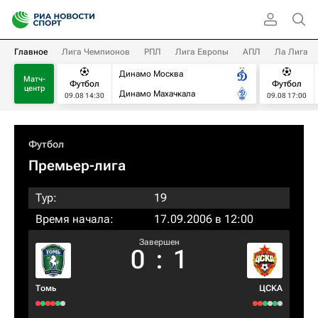
Главное
Лига Чемпионов
РПЛ
Лига Европы
АПЛ
Ла Лига
Динамо Москва
Матч-
Футбол
Футбол
центр
Динамо Махачкала
09.08 14:30
09.08 17:00
Футбол
Премьер-лига
Тур:
19
Время начала:
17.09.2006 в 12:00
Завершен
0
:
1
Томь
ЦСКА