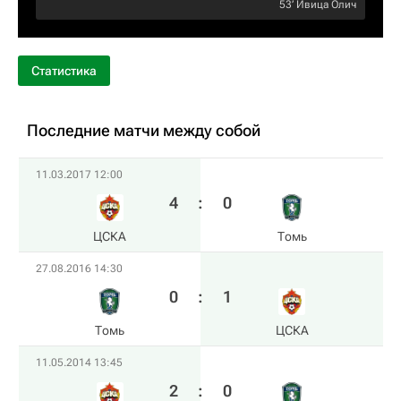
53‎’‎
Ивица Олич
Статистика
Последние матчи между собой
11.03.2017 12:00
4
:
0
ЦСКА
Томь
27.08.2016 14:30
0
:
1
Томь
ЦСКА
11.05.2014 13:45
2
:
0