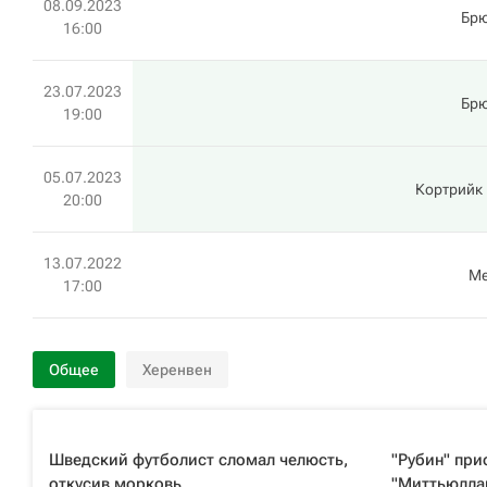
08.09.2023
Брю
16:00
23.07.2023
Брю
19:00
05.07.2023
Кортрийк
20:00
13.07.2022
Ме
17:00
Общее
Херенвен
Шведский футболист сломал челюсть,
"Рубин" пр
откусив морковь
"Миттьюлла