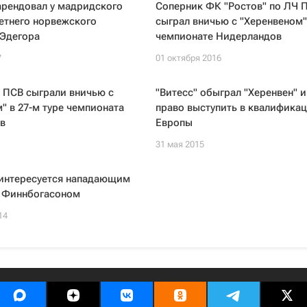
арендовал у мадридского
Соперник ФК "Ростов" по ЛЧ 
летнего норвежского
сыграл вничью с "Херенвеном"
 Эдегора
чемпионате Нидерландов
7
01 октября 2016
 ПСВ сыграли вничью с
"Витесс" обыграл "Херенвен" и
" в 27-м туре чемпионата
право выступить в квалифика
в
Европы
31 мая 2015
 интересуется нападающим
" Финнбогасоном
14