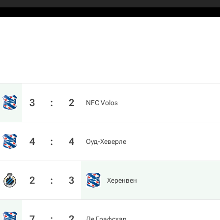
3
:
2
NFC Volos
4
:
4
Оуд-Хеверле
2
:
3
Херенвен
7
:
2
Де Графсхап