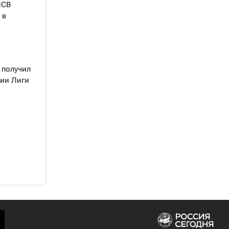
ПСВ
 в
 получил
ции Лиги