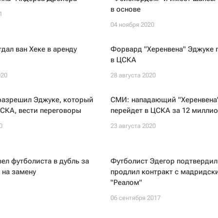
в основе
1
04 ноября 2020
тдал ван Хеке в аренду
Форвард "Херенвена" Эджуке 
в ЦСКА
020
28 августа 2020
разрешил Эджуке, который
СМИ: нападающий "Херенвена
СКА, вести переговоры
перейдет в ЦСКА за 12 миллио
0
23 августа 2020
вел футболиста в дубль за
Футболист Эдегор подтвердил,
 на замену
продлил контракт с мадридск
"Реалом"
06 сентября 2017