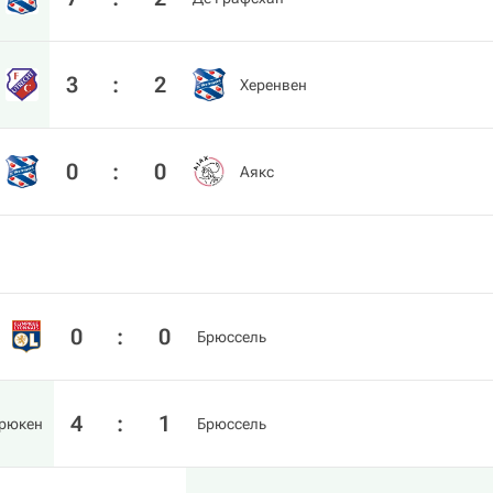
3
:
2
Херенвен
0
:
0
Аякс
0
:
0
Брюссель
4
:
1
рюкен
Брюссель