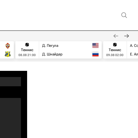
Д. Пегула
А. С
Теннис
Теннис
Д. Шнайдер
Е. А
08.08 21:00
09.08 02:00