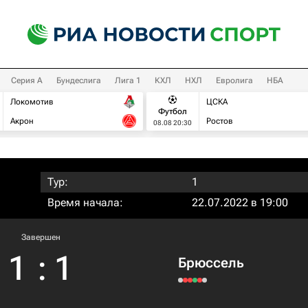
Серия А
Бундеслига
Лига 1
КХЛ
НХЛ
Евролига
НБА
Локомотив
ЦСКА
Футбол
Акрон
Ростов
08.08 20:30
Тур:
1
Время начала:
22.07.2022 в 19:00
Завершен
1
:
1
Брюссель