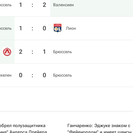
1
:
2
ссель
Валенсиен
1
:
0
ссель
Лион
2
:
1
Брюссель
0
:
0
хелен
Брюссель
иобрел полузащитника
Ганчаренко: Эджуке знаком с
нна" Андерса Дрейера
"Фейенордом" и имеет шансы 