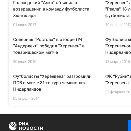
Голландский "Аякс" объявил о
"Херенвен" 
возвращении в команду футболиста
"Реала" 18-
Хюнтелара
футболиста
01 июня 2017
10 января 201
Соперник "Ростова" в отборе ЛЧ
Футболисты
"Андерлехт" победил "Херенвен" в
"Херенвеном
товарищеском матче
Нидерландо
20 июля 2016
13 марта 2016
Футболисты "Херенвена" разгромили
ФК "Рубин"
ПСВ в матче 31-го тура чемпионата
"Херенвена
Нидерландов
25 февраля 20
05 апреля 2014