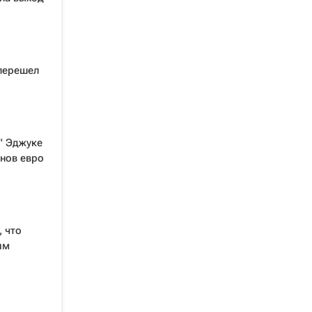
перешел
" Эджуке
нов евро
 что
им