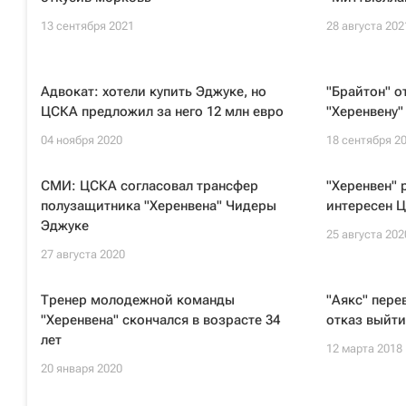
13 сентября 2021
28 августа 202
Адвокат: хотели купить Эджуке, но
"Брайтон" о
ЦСКА предложил за него 12 млн евро
"Херенвену"
04 ноября 2020
18 сентября 2
СМИ: ЦСКА согласовал трансфер
"Херенвен" 
полузащитника "Херенвена" Чидеры
интересен Ц
Эджуке
25 августа 202
27 августа 2020
Тренер молодежной команды
"Аякс" пере
"Херенвена" скончался в возрасте 34
отказ выйти
лет
12 марта 2018
20 января 2020