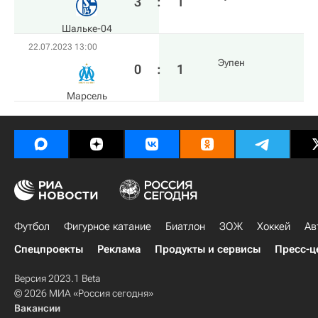
3
:
1
Шальке-04
22.07.2023 13:00
Эупен
0
:
1
Марсель
Футбол
Фигурное катание
Биатлон
ЗОЖ
Хоккей
Ав
Спецпроекты
Реклама
Продукты и сервисы
Пресс-ц
Версия 2023.1 Beta
© 2026 МИА «Россия сегодня»
Вакансии