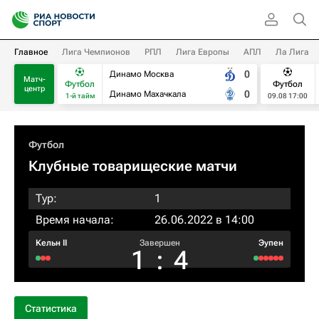
Главное
Лига Чемпионов
РПЛ
Лига Европы
АПЛ
Ла Лига
0
Динамо Москва
Матч-
Футбол
Футбол
центр
0
Динамо Махачкала
1-й тайм
09.08 17:00
Футбол
Клубные товарищеские матчи
Тур:
1
Время начала:
26.06.2022 в 14:00
Кельн II
Завершен
Эупен
1
:
4
Статистика