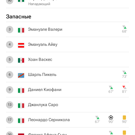
90
Нападающий
Запасные
Эмануэле Валери
3
68‎’‎
Эмануэль Айву
4
Хоан Васкес
5
Шарль Пикель
6
73‎’‎
Даниел Киофани
9
67‎’‎
81‎’‎
Джанлука Саро
13
Леонардо Серникола
17
67‎’‎
90‎’‎
90‎’‎
Феликс Афена-Гьян
20