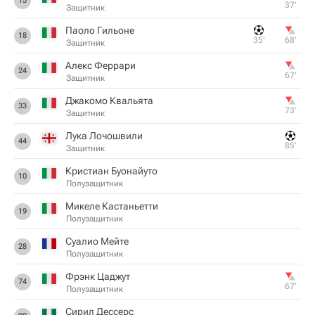
15
37‎’‎
Защитник
Паоло Гильоне
18
35‎’‎
68‎’‎
Защитник
Алекс Феррари
24
67‎’‎
Защитник
Джакомо Квальята
33
73‎’‎
Защитник
Лука Лочошвили
44
85‎’‎
Защитник
Кристиан Буонайуто
10
Полузащитник
Микеле Кастаньетти
19
Полузащитник
Суалио Мейте
28
Полузащитник
Фрэнк Цаджут
74
67‎’‎
Полузащитник
Сирил Дессерс