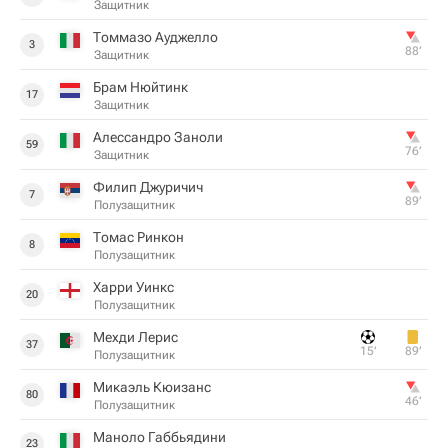
Защитник
Томмазо Ауджелло
3
88‎’‎
Защитник
Брам Нюйтинк
17
Защитник
Алессандро Заноли
59
76‎’‎
Защитник
Филип Джуричич
7
89‎’‎
Полузащитник
Томас Ринкон
8
Полузащитник
Харри Уинкс
20
Полузащитник
Мехди Лерис
37
15‎’‎
89‎’‎
Полузащитник
Микаэль Кюизанс
80
46‎’‎
Полузащитник
Маноло Габбьядини
23