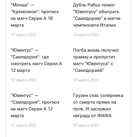
"Монца" —
Дубль Рабьо помог
"Кремонезе": прогноз
"Ювентусу" обыграть
на матч Серии А 18
"Сампдорию" в матче
марта
чемпионата Италии
17 марта 2023
13 марта 2023
"Ювентус" —
Погба вновь получил
"Сампдория": где
травму и пропустит
смотреть матч Серии А
матч "Ювентуса" с
12 марта
"Сампдорией"
12 марта 2023
12 марта 2023
"Ювентус" —
Грузин спас соперника
"Сампдория": прогноз
от смерти прямо на
на матч Серии А 12
поле. И заслужил
марта
награду от ФИФА
11 марта 2023
01 марта 2023