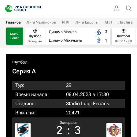
Главное
Лига Чемпионов
РПЛ
Лига Европы
АПЛ
Ла Лига
3
Динамо Москва
Матч-
Футбол
Футбол
центр
1
Динамо Махачкала
Завершен
09.08 17:00
Футбол
Серия А
Тур:
29
Время начала:
08.04.2023 в 17:30
Стадион:
Stadio Luigi Ferraris
Зрители:
20421
Завершен
2
:
3