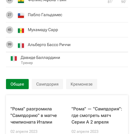
81‎’‎
90‎’‎
Пабло Гальдамес
27
Мухамаду Сарр
45
Альберто Бассо Риччи
99
Давиде Баллардини
Тренер
Общее
Сампдория
Кремонезе
"Рома" разгромила
"Рома" — "Сампдория":
"Сампдорию" в матче
где смотреть матч
чемпионата Италии
Серии А 2 апреля
02 апреля 2023
02 апреля 2023