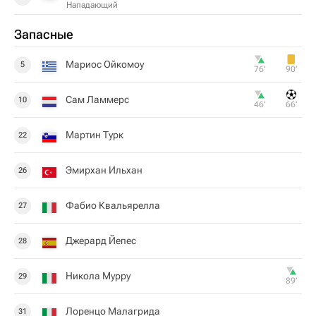
Нападающий
Запасные
Мариос Ойкомоу
5
76‎’‎
90‎’‎
Сам Ламмерс
10
46‎’‎
66‎’‎
Мартин Турк
22
Эмирхан Ильхан
26
Фабио Квальярелла
27
Джерард Йепес
28
Никола Мурру
29
89‎’‎
Лоренцо Малагрида
31