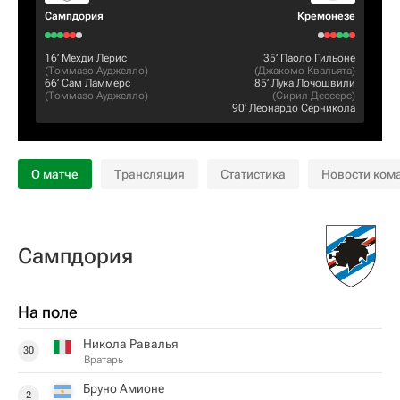
Сампдория
Кремонезе
16‎’‎
Мехди Лерис
35‎’‎
Паоло Гильоне
(
Томмазо Ауджелло
)
(
Джакомо Квальята
)
66‎’‎
Сам Ламмерс
85‎’‎
Лука Лочошвили
(
Томмазо Ауджелло
)
(
Сирил Дессерс
)
90‎’‎
Леонардо Серникола
О матче
Трансляция
Статистика
Новости ком
Сампдория
На поле
Никола Равалья
30
Вратарь
Бруно Амионе
2