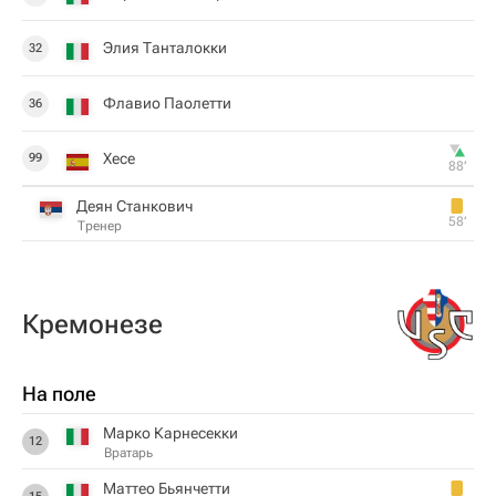
Элия Танталокки
32
Флавио Паолетти
36
Хесе
99
88‎’‎
Деян Станкович
58‎’‎
Тренер
Кремонезе
На поле
Марко Карнесекки
12
Вратарь
Маттео Бьянчетти