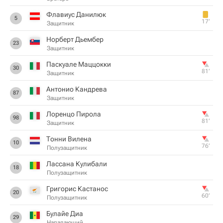
Флавиус Данилюк
5
17‎’‎
Защитник
Норберт Дьембер
23
Защитник
Паскуале Маццокки
30
81‎’‎
Защитник
Антонио Кандрева
87
Защитник
Лоренцо Пирола
98
81‎’‎
Защитник
Тонни Вилена
10
76‎’‎
Полузащитник
Лассана Кулибали
18
Полузащитник
Григорис Кастанос
20
60‎’‎
Полузащитник
Булайе Диа
29
Нападающий