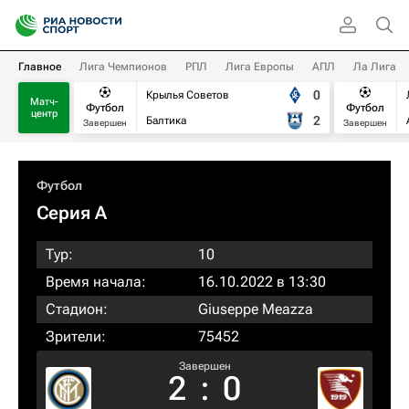
Главное
Лига Чемпионов
РПЛ
Лига Европы
АПЛ
Ла Лига
0
Крылья Советов
Матч-
Футбол
Футбол
центр
2
Балтика
Завершен
Завершен
Футбол
Серия А
Тур:
10
Время начала:
16.10.2022 в 13:30
Стадион:
Giuseppe Meazza
Зрители:
75452
Завершен
2
:
0