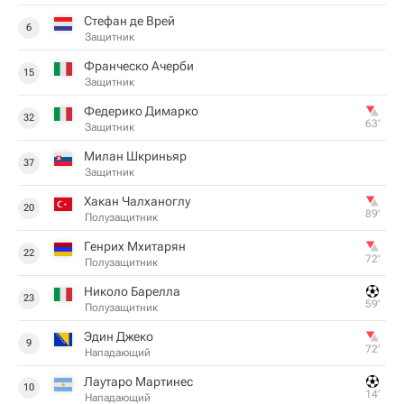
Стефан де Врей
6
Защитник
Франческо Ачерби
15
Защитник
Федерико Димарко
32
63‎’‎
Защитник
Милан Шкриньяр
37
Защитник
Хакан Чалханоглу
20
89‎’‎
Полузащитник
Генрих Мхитарян
22
72‎’‎
Полузащитник
Николо Барелла
23
59‎’‎
Полузащитник
Эдин Джеко
9
72‎’‎
Нападающий
Лаутаро Мартинес
10
14‎’‎
Нападающий