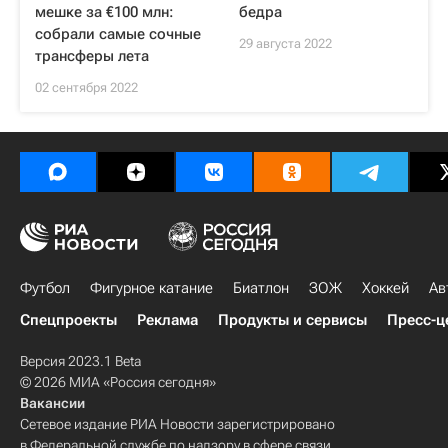
мешке за €100 млн:
бедра
собрали самые сочные
29 августа 2022
трансферы лета
02 сентября 2022
Футбол
Фигурное катание
Биатлон
ЗОЖ
Хоккей
Ав
Спецпроекты
Реклама
Продукты и сервисы
Пресс-ц
Версия 2023.1 Beta
© 2026 МИА «Россия сегодня»
Вакансии
Сетевое издание РИА Новости зарегистрировано
в Федеральной службе по надзору в сфере связи,