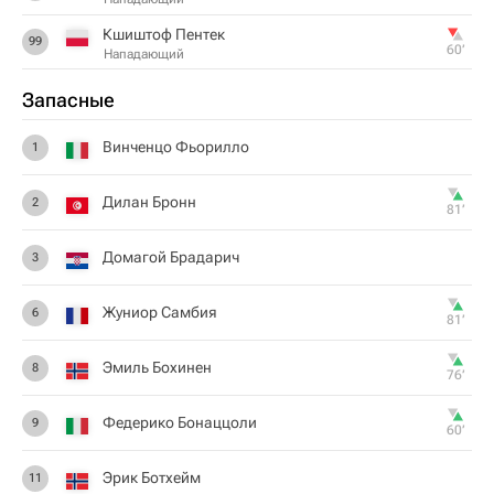
Кшиштоф Пентек
99
60‎’‎
Нападающий
Запасные
Винченцо Фьорилло
1
Дилан Бронн
2
81‎’‎
Домагой Брадарич
3
Жуниор Самбия
6
81‎’‎
Эмиль Бохинен
8
76‎’‎
Федерико Бонаццоли
9
60‎’‎
Эрик Ботхейм
11