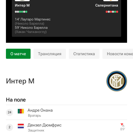
Интер М
Салернитана
14‎’‎
Лаутаро Мартинес
(
Николо Барелла
)
59‎’‎
Николо Барелла
(
Хакан Чалханоглу
)
О матче
Трансляция
Статистика
Новости ком
Интер М
На поле
Андре Онана
24
Вратарь
Дензел Дюмфрис
2
89‎’‎
Защитник