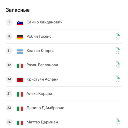
Запасные
Самир Ханданович
1
Робин Госенс
8
63‎’‎
Хоакин Корреа
11
72‎’‎
Рауль Белланова
12
89‎’‎
Кристьян Аслани
14
72‎’‎
Алекс Кордаз
21
Данило Д'Амброзио
33
Маттео Дармиан
36
89‎’‎