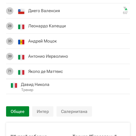
Диего Валенсия
14
60‎’‎
Леонардо Капецци
28
Андрей Моцок
35
Антонио Иерволино
39
Якопо де Маттеис
71
Давид Никола
Тренер
Общее
Интер
Салернитана