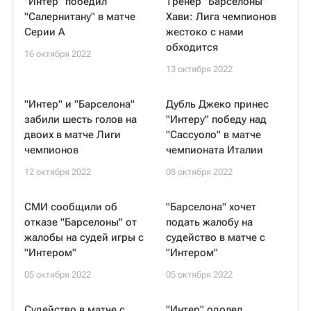
"Интер" победил
Тренер "Барселоны"
"Салернитану" в матче
Хави: Лига чемпионов
Серии А
жестоко с нами
обходится
16 октября 2022
13 октября 2022
"Интер" и "Барселона"
Дубль Джеко принес
забили шесть голов на
"Интеру" победу над
двоих в матче Лиги
"Сассуоло" в матче
чемпионов
чемпионата Италии
12 октября 2022
08 октября 2022
СМИ сообщили об
"Барселона" хочет
отказе "Барселоны" от
подать жалобу на
жалобы на судей игры с
судейство в матче с
"Интером"
"Интером"
05 октября 2022
05 октября 2022
Судейство в матче с
"Интер" одолел