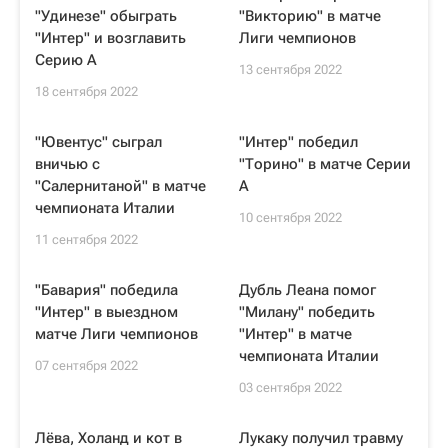
"Удинезе" обыграть
"Викторию" в матче
"Интер" и возглавить
Лиги чемпионов
Серию А
13 сентября 2022
18 сентября 2022
"Ювентус" сыграл
"Интер" победил
вничью с
"Торино" в матче Серии
"Салернитаной" в матче
А
чемпионата Италии
10 сентября 2022
11 сентября 2022
"Бавария" победила
Дубль Леана помог
"Интер" в выездном
"Милану" победить
матче Лиги чемпионов
"Интер" в матче
чемпионата Италии
07 сентября 2022
03 сентября 2022
Лёва, Холанд и кот в
Лукаку получил травму