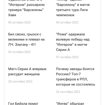
"Интером" разъярило
"Барселону" в матче
тренера "Барселоны"
третьего тура Лиги
Хави
чемпионов
05 октября 2022
04 октября 2022
Бил своих, грызся с
"Рома" одержала
великими и плевал на
волевую победу над
ЛЧ. Златану - 41!
"Интером" в матче
Серии А
03 октября 2022
01 октября 2022
Матч Серии A впервые
Почему звезды боятся
рассудит женщина
Россию? Топ-7
трансферов в РПЛ,
28 сентября 2022
которые не состоялись
25 сентября 2022
Гол Бийола помог
"Интер" обыграл