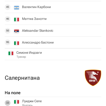
Валентин Карбони
45
Маттиа Занотти
46
Aleksandar Stankovic
50
Алессандро Бастони
95
Симоне Индзаги
Тренер
Салернитана
На поле
Луиджи Сепе
33
Вратарь