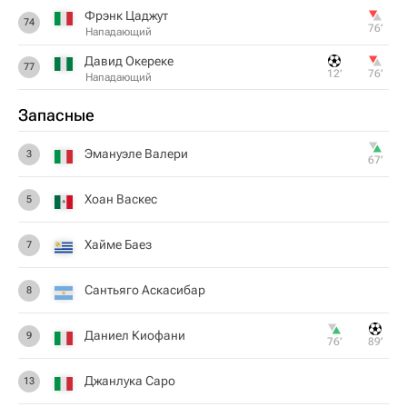
Фрэнк Цаджут
74
76‎’‎
Нападающий
Давид Окереке
77
12‎’‎
76‎’‎
Нападающий
Запасные
Эмануэле Валери
3
67‎’‎
Хоан Васкес
5
Хайме Баез
7
Сантьяго Аскасибар
8
Даниел Киофани
9
76‎’‎
89‎’‎
Джанлука Саро
13