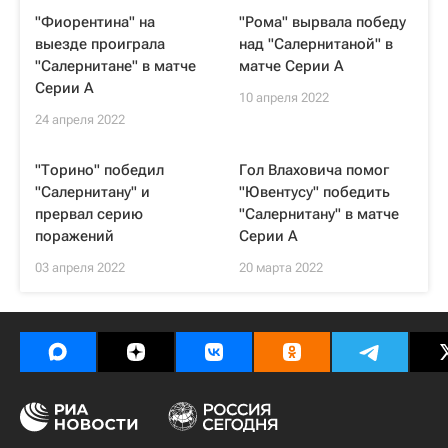
"Фиорентина" на
"Рома" вырвала победу
выезде проиграла
над "Салернитаной" в
"Салернитане" в матче
матче Серии А
Серии А
10 апреля 2022
24 апреля 2022
"Торино" победил
Гол Влаховича помог
"Салернитану" и
"Ювентусу" победить
прервал серию
"Салернитану" в матче
поражений
Серии А
03 апреля 2022
20 марта 2022