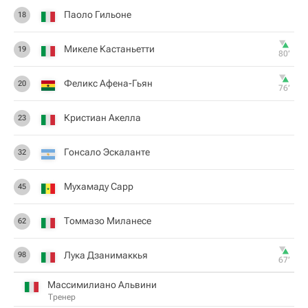
Паоло Гильоне
18
Микеле Кастаньетти
19
80‎’‎
Феликс Афена-Гьян
20
76‎’‎
Кристиан Акелла
23
Гонсало Эскаланте
32
Мухамаду Сарр
45
Томмазо Миланесе
62
Лука Дзанимаккья
98
67‎’‎
Массимилиано Альвини
Тренер