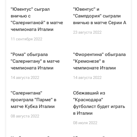
"Ювентус" сыграл
"Ювентус" и
вничью с
"Сампдория" сыграли
"Салернитаной" в матче
вничью в матче Серии А
чемпионата Италии
23 августа 2022
11 сентября 2022
"Рома" обыграла
"Фиорентина" обыграла
"Салернитану" в матче
"Кремонезе" в
чемпионата Италии
чемпионате Италии
14 августа 2022
14 августа 2022
"Салернитана"
Сбежавший из
проиграла "Парме" в
"Краснодара"
матче Кубка Италии
футболист будет играть
в Италии
08 августа 2022
08 июля 2022