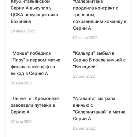
Клуб итальянской
"Салернитана"
Серии А выкупил у
продлила контракт с
ЦСКА полузащитника
тренером,
Бохинена
сохранившим команду в
Серии A
29 июня 2022
03 июня 2022
"Монца" победила
"Кальяри" выбыл в
"Пизу" в первом матче
Серию Б после ничьей с
финала плей-офф за
"Венецией"
выход в Серию А
23 мая 2022
26 мая 2022
"Лечче" и "Кремонезе"
"Аталанта" сыграла
завоевали путевки в
вничью с
Серию А
"Салернитаной" в матче
Серии А
07 мая 2022
02 мая 2022