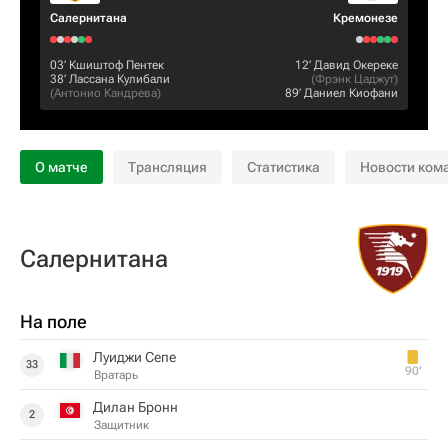
Салернитана
Кремонезе
03‎’‎
Кшиштоф Пентек
12‎’‎
Давид Окереке
38‎’‎
Лассана Кулибали
(
Фрэнк Цаджут
)
(
Антонио Кандрева
)
89‎’‎
Даниел Киофани
О матче
Трансляция
Статистика
Новости ком
Салернитана
На поле
Луиджи Сепе
33
90‎’‎
Вратарь
Дилан Бронн
2
Защитник