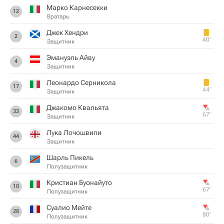
Марко Карнесекки
12
Вратарь
Джек Хендри
2
40‎’‎
Защитник
Эмануэль Айву
4
Защитник
Леонардо Серникола
17
44‎’‎
Защитник
Джакомо Квальята
33
67‎’‎
Защитник
Лука Лочошвили
44
Защитник
Шарль Пикель
6
Полузащитник
Кристиан Буонайуто
10
67‎’‎
Полузащитник
Суалио Мейте
28
80‎’‎
Полузащитник