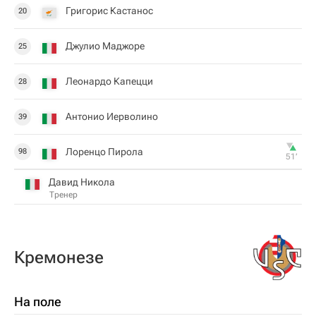
Григорис Кастанос
20
Джулио Маджоре
25
Леонардо Капецци
28
Антонио Иерволино
39
Лоренцо Пирола
98
51‎’‎
Давид Никола
Тренер
Кремонезе
На поле