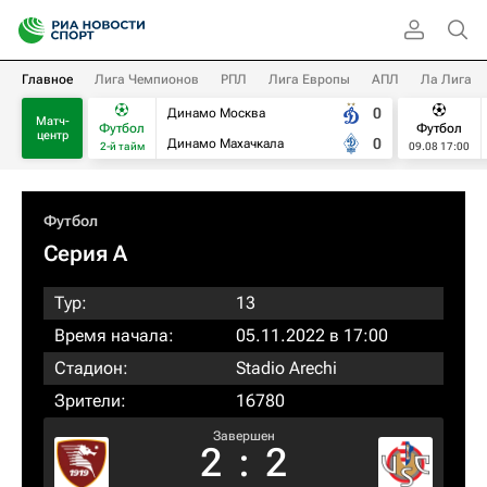
Главное
Лига Чемпионов
РПЛ
Лига Европы
АПЛ
Ла Лига
0
Динамо Москва
Матч-
Футбол
Футбол
центр
0
Динамо Махачкала
2-й тайм
09.08 17:00
Футбол
Серия А
Тур:
13
Время начала:
05.11.2022 в 17:00
Стадион:
Stadio Arechi
Зрители:
16780
Завершен
2
:
2