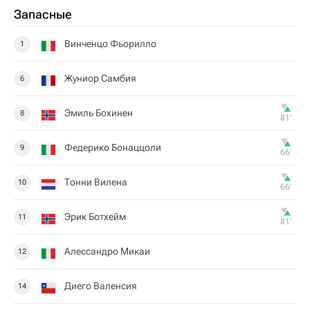
Запасные
Винченцо Фьорилло
1
Жуниор Самбия
6
Эмиль Бохинен
8
81‎’‎
Федерико Бонаццоли
9
66‎’‎
Тонни Вилена
10
66‎’‎
Эрик Ботхейм
11
81‎’‎
Алессандро Микаи
12
Диего Валенсия
14