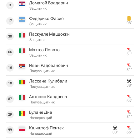
Домагой Брадарич
3
Защитник
Федерико Фасио
17
08‎’‎
Защитник
Паскуале Маццокки
30
Защитник
Маттео Ловато
66
51‎’‎
Защитник
Иван Радованович
16
81‎’‎
Полузащитник
Лассана Кулибали
18
38‎’‎
Полузащитник
Антонио Кандрева
87
66‎’‎
Полузащитник
Булайе Диа
29
81‎’‎
Нападающий
Кшиштоф Пентек
99
03‎’‎
66‎’‎
Нападающий