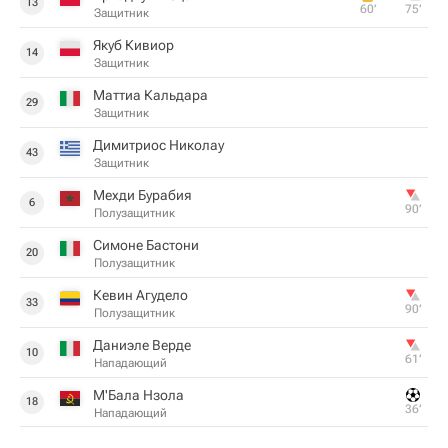
13
60‎’‎
75‎’‎
Защитник
Якуб Кивиор
14
Защитник
Маттиа Кальдара
29
Защитник
Димитриос Николау
43
Защитник
Мехди Бурабия
6
90‎’‎
Полузащитник
Симоне Бастони
20
Полузащитник
Кевин Агудело
33
90‎’‎
Полузащитник
Даниэле Верде
10
61‎’‎
Нападающий
М'Бала Нзола
18
36‎’‎
Нападающий