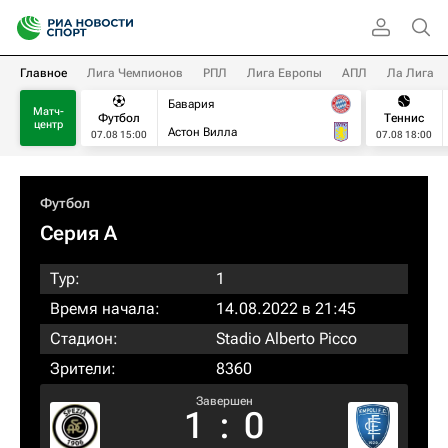
Главное
Лига Чемпионов
РПЛ
Лига Европы
АПЛ
Ла Лига
Бавария
Матч-
Футбол
Теннис
центр
Астон Вилла
07.08 15:00
07.08 18:00
Футбол
Серия А
Тур:
1
Время начала:
14.08.2022 в 21:45
Стадион:
Stadio Alberto Picco
Зрители:
8360
Завершен
1
:
0