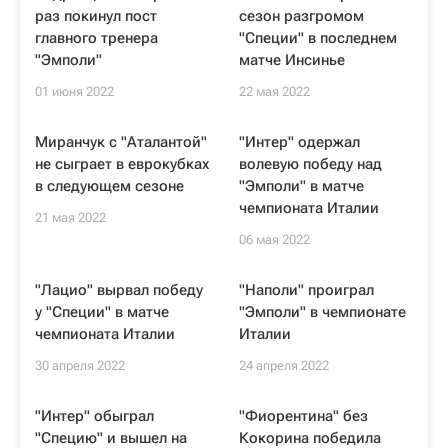
раз покинул пост
сезон разгромом
главного тренера
"Специи" в последнем
"Эмполи"
матче Инсинье
01 июня 2022
22 мая 2022
Миранчук с "Аталантой"
"Интер" одержал
не сыграет в еврокубках
волевую победу над
в следующем сезоне
"Эмполи" в матче
чемпионата Италии
21 мая 2022
06 мая 2022
"Лацио" вырвал победу
"Наполи" проиграл
у "Специи" в матче
"Эмполи" в чемпионате
чемпионата Италии
Италии
30 апреля 2022
24 апреля 2022
"Интер" обыграл
"Фиорентина" без
"Специю" и вышел на
Кокорина победила