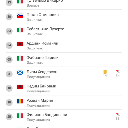
Гульельмо Викарио
13
Вратарь
Петар Стоянович
30
Защитник
Себастьяно Луперто
33
Защитник
Ардиан Исмайли
34
Защитник
Фабиано Паризи
65
Защитник
Лиам Хендерсон
8
14‎’‎
54‎’‎
Полузащитник
Недим Байрами
10
Полузащитник
Рэзван Марин
18
Полузащитник
Филиппо Бандинелли
25
88‎’‎
Полузащитник