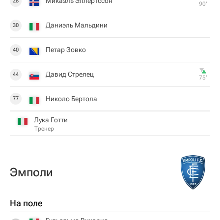
Микаэль Эллертссон
28
90‎’‎
Даниэль Мальдини
30
Петар Зовко
40
Давид Стрелец
44
75‎’‎
Николо Бертола
77
Лука Готти
Тренер
Эмполи
На поле