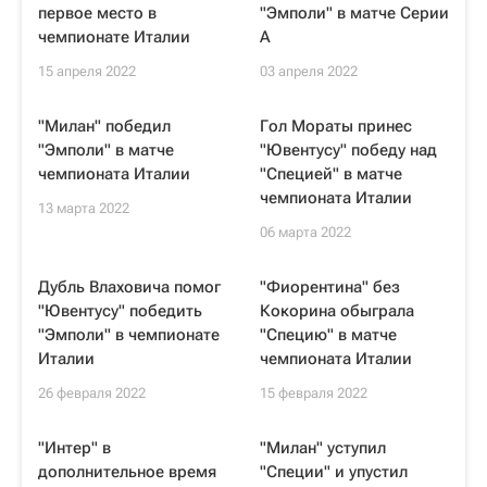
первое место в
"Эмполи" в матче Серии
чемпионате Италии
А
15 апреля 2022
03 апреля 2022
"Милан" победил
Гол Мораты принес
"Эмполи" в матче
"Ювентусу" победу над
чемпионата Италии
"Специей" в матче
чемпионата Италии
13 марта 2022
06 марта 2022
Дубль Влаховича помог
"Фиорентина" без
"Ювентусу" победить
Кокорина обыграла
"Эмполи" в чемпионате
"Специю" в матче
Италии
чемпионата Италии
26 февраля 2022
15 февраля 2022
"Интер" в
"Милан" уступил
дополнительное время
"Специи" и упустил