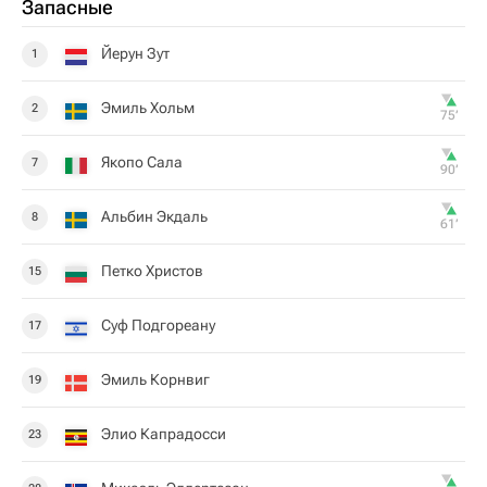
Запасные
Йерун Зут
1
Эмиль Хольм
2
75‎’‎
Якопо Сала
7
90‎’‎
Альбин Экдаль
8
61‎’‎
Петко Христов
15
Суф Подгореану
17
Эмиль Корнвиг
19
Элио Капрадосси
23