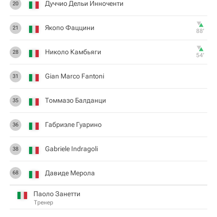
Дуччио Дельи Инноченти
20
Якопо Фаццини
21
88‎’‎
Николо Камбьяги
28
54‎’‎
Gian Marco Fantoni
31
Томмазо Балданци
35
Габриэле Гуарино
36
Gabriele Indragoli
38
Давиде Мерола
68
Паоло Занетти
Тренер