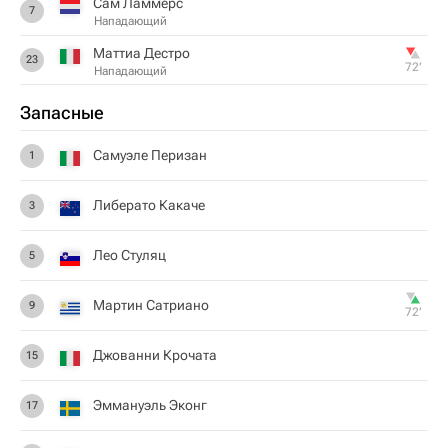
Сам Ламмерс
7
Нападающий
Маттиа Дестро
23
72‎’‎
Нападающий
Запасные
Самуэле Перизан
1
Либерато Какаче
3
Лео Стуляц
5
Мартин Сатриано
9
72‎’‎
Джованни Крочата
15
Эммануэль Эконг
17