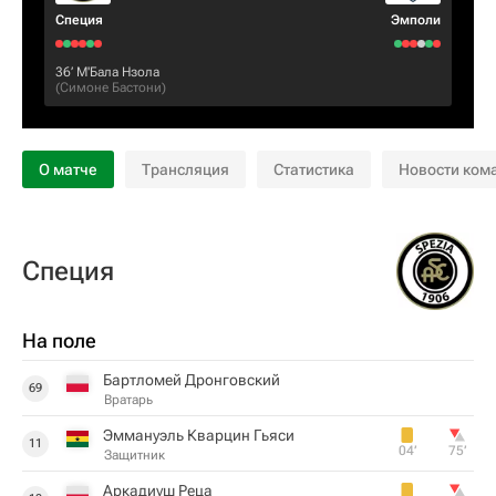
Специя
Эмполи
36‎’‎
М'Бала Нзола
(
Симоне Бастони
)
О матче
Трансляция
Статистика
Новости ком
Специя
На поле
Бартломей Дронговский
69
Вратарь
Эммануэль Кварцин Гьяси
11
04‎’‎
75‎’‎
Защитник
Аркадиуш Реца