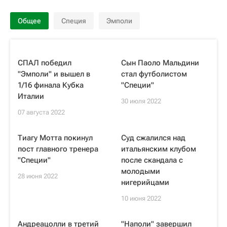
Общее
Специя
Эмполи
СПАЛ победил
Сын Паоло Мальдини
"Эмполи" и вышел в
стал футболистом
1/16 финала Кубка
"Специи"
Италии
30 июля 2022
07 августа 2022
Тиагу Мотта покинул
Суд сжалился над
пост главного тренера
итальянским клубом
"Специи"
после скандала с
молодыми
28 июня 2022
нигерийцами
10 июня 2022
Андреацолли в третий
"Наполи" завершил