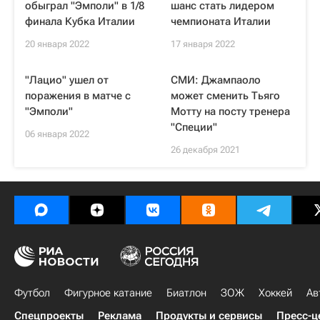
обыграл "Эмполи" в 1/8
шанс стать лидером
финала Кубка Италии
чемпионата Италии
20 января 2022
17 января 2022
"Лацио" ушел от
СМИ: Джампаоло
поражения в матче с
может сменить Тьяго
"Эмполи"
Мотту на посту тренера
"Специи"
06 января 2022
26 декабря 2021
Футбол
Фигурное катание
Биатлон
ЗОЖ
Хоккей
Ав
Спецпроекты
Реклама
Продукты и сервисы
Пресс-ц