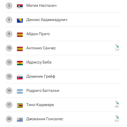
Матия Настасич
2
Деннис Хаджикадунич
5
Абдон Пратс
9
Антонио Санчес
10
74‎’‎
Идриссу Баба
12
Доминик Грейф
13
Родриго Батталья
16
Тино Кадевере
17
46‎’‎
Джованни Гонсалес
20
65‎’‎