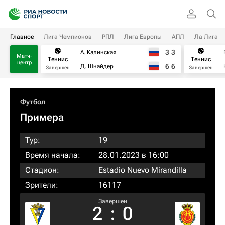
Главное
Лига Чемпионов
РПЛ
Лига Европы
АПЛ
Ла Лига
3
3
А. Калинская
Матч-
Теннис
Теннис
центр
6
6
Д. Шнайдер
Завершен
Завершен
Футбол
Примера
Тур:
19
Время начала:
28.01.2023 в 16:00
Стадион:
Estadio Nuevo Mirandilla
Зрители:
16117
Завершен
2
:
0