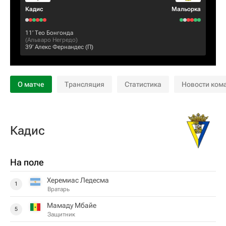
Кадис
Мальорка
11‎’‎
Тео Бонгонда
(
Альваро Негредо
)
39‎’‎
Алекс Фернандес
(П)
О матче
Трансляция
Статистика
Новости ком
Кадис
На поле
Херемиас Ледесма
1
Вратарь
Мамаду Мбайе
5
Защитник