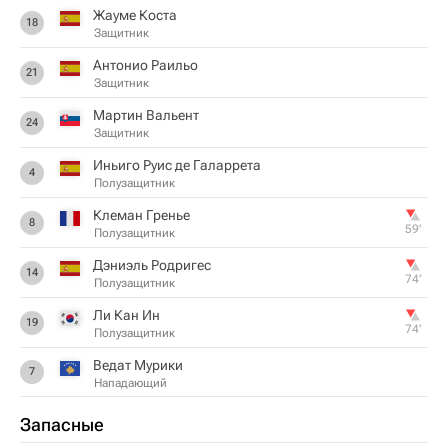
Жауме Коста
18
Защитник
Антонио Раильо
21
Защитник
Мартин Вальент
24
Защитник
Иньиго Руис де Галаррета
4
Полузащитник
Клеман Гренье
8
59‎’‎
Полузащитник
Дэниэль Родригес
14
74‎’‎
Полузащитник
Ли Кан Ин
19
74‎’‎
Полузащитник
Ведат Мурики
7
Нападающий
Запасные