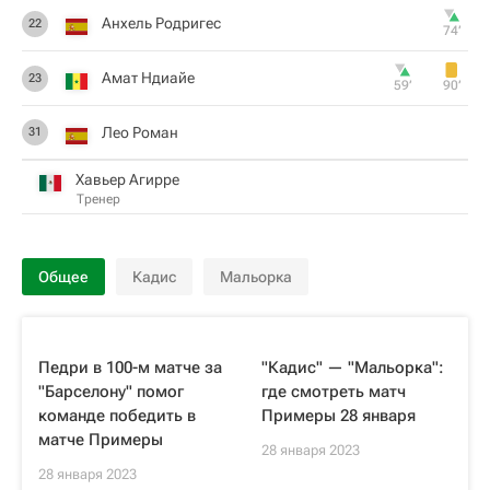
Анхель Родригес
22
74‎’‎
Амат Ндиайе
23
59‎’‎
90‎’‎
Лео Роман
31
Хавьер Агирре
Тренер
Общее
Кадис
Мальорка
Педри в 100-м матче за
"Кадис" — "Мальорка":
"Барселону" помог
где смотреть матч
команде победить в
Примеры 28 января
матче Примеры
28 января 2023
28 января 2023