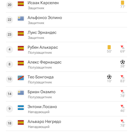
Исаак Карселен
20
77‎’‎
Защитник
Альфонсо Эспино
22
Защитник
Луис Эрнандес
23
Защитник
Рубен Алькарас
4
50‎’‎
69‎’‎
Полузащитник
Алекс Фернандес
8
38‎’‎
Полузащитник
Тео Бонгонда
10
10‎’‎
83‎’‎
Полузащитник
Бриан Окампо
14
78‎’‎
Полузащитник
Энтони Лосано
9
46‎’‎
Нападающий
Альваро Негредо
18
78‎’‎
Нападающий