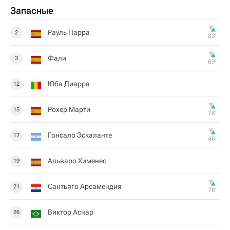
Запасные
Рауль Парра
2
83‎’‎
Фали
3
69‎’‎
Юба Диарра
12
Рохер Марти
15
78‎’‎
Гонсало Эскаланте
17
46‎’‎
Альваро Хименес
19
Сантьяго Арсамендия
21
78‎’‎
Виктор Аснар
26