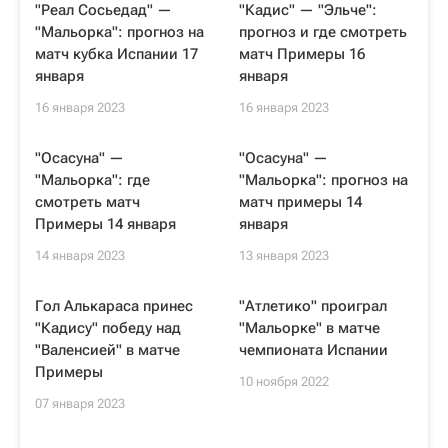
"Реал Сосьедад" —
"Кадис" — "Эльче":
"Мальорка": прогноз на
прогноз и где смотреть
матч кубка Испании 17
матч Примеры 16
января
января
16 января 2023
16 января 2023
"Осасуна" —
"Осасуна" —
"Мальорка": где
"Мальорка": прогноз на
смотреть матч
матч примеры 14
Примеры 14 января
января
14 января 2023
13 января 2023
Гол Алькараса принес
"Атлетико" проиграл
"Кадису" победу над
"Мальорке" в матче
"Валенсией" в матче
чемпионата Испании
Примеры
10 ноября 2022
07 января 2023