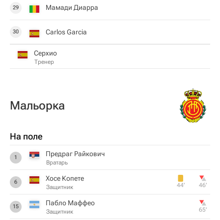
Мамади Диарра
29
Carlos Garcia
30
Серхио
Тренер
Мальорка
На поле
Предраг Райкович
1
Вратарь
Хосе Копете
6
44‎’‎
46‎’‎
Защитник
Пабло Маффео
15
65‎’‎
Защитник