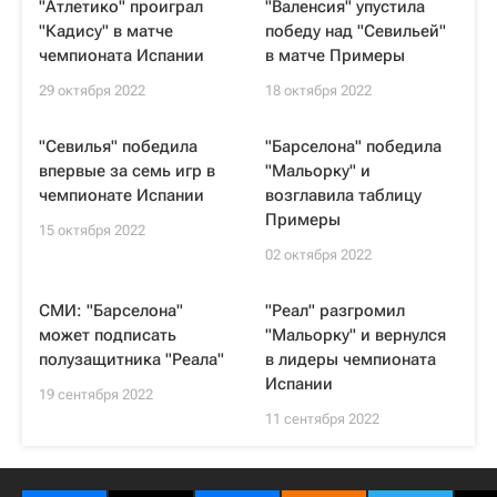
"Атлетико" проиграл
"Валенсия" упустила
"Кадису" в матче
победу над "Севильей"
чемпионата Испании
в матче Примеры
29 октября 2022
18 октября 2022
"Севилья" победила
"Барселона" победила
впервые за семь игр в
"Мальорку" и
чемпионате Испании
возглавила таблицу
Примеры
15 октября 2022
02 октября 2022
СМИ: "Барселона"
"Реал" разгромил
может подписать
"Мальорку" и вернулся
полузащитника "Реала"
в лидеры чемпионата
Испании
19 сентября 2022
11 сентября 2022