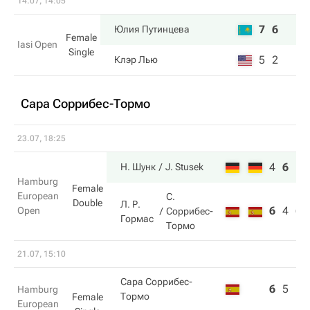
14.07, 14:05
7
6
Юлия Путинцева
Female
Iasi Open
Single
5
2
Клэр Лью
Сара Соррибес-Тормо
23.07, 18:25
4
6
10
Н. Шунк
J. Stusek
Hamburg
Female
European
С.
Double
Л. Р.
6
4
6
Open
Соррибес-
Гормас
Тормо
21.07, 15:10
Сара Соррибес-
6
5
1
Hamburg
Тормо
Female
European