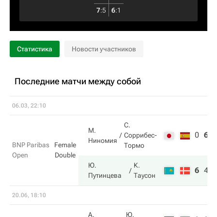
7
:
5
6
:
1
Статистика
Новости участников
Последние матчи между собой
06.03, 22:10
С.
М.
0
6
Соррибес-
Ниномия
BNP Paribas
Female
Тормо
Open
Double
Ю.
К.
6
4
Путинцева
Таусон
20.06, 18:10
А.
Ю.