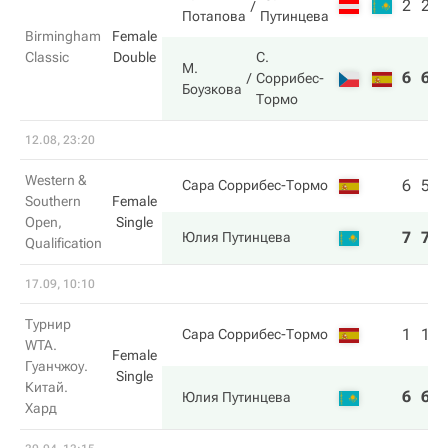
2
2
Потапова
Путинцева
Birmingham
Female
Classic
Double
С.
М.
6
6
Соррибес-
Боузкова
Тормо
12.08, 23:20
Western &
6
5
Сара Соррибес-Тормо
Southern
Female
Open,
Single
7
7
Юлия Путинцева
Qualification
17.09, 10:10
Турнир
1
1
Сара Соррибес-Тормо
WTA.
Female
Гуанчжоу.
Single
Китай.
6
6
Юлия Путинцева
Хард