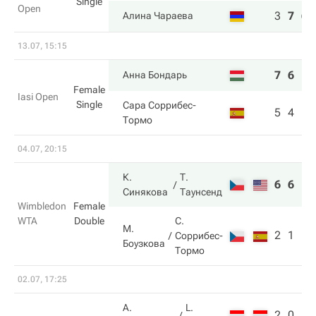
Single
Open
3
7
6
Алина Чараева
13.07, 15:15
7
6
Анна Бондарь
Female
Iasi Open
Single
Сара Соррибес-
5
4
Тормо
04.07, 20:15
К.
Т.
6
6
Синякова
Таунсенд
Wimbledon
Female
WTA
Double
С.
М.
2
1
Соррибес-
Боузкова
Тормо
02.07, 17:25
А.
L.
2
0