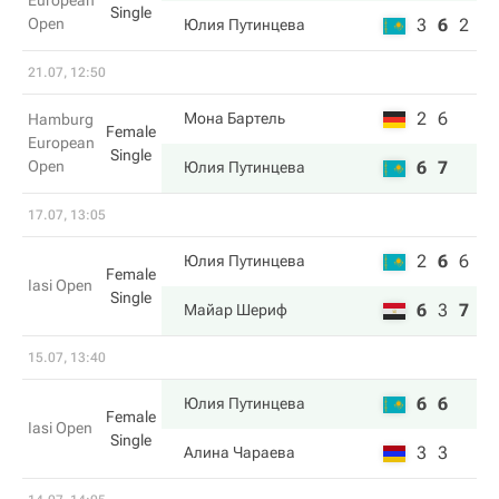
European
Single
Open
3
6
2
Юлия Путинцева
21.07, 12:50
2
6
Мона Бартель
Hamburg
Female
European
Single
Open
6
7
Юлия Путинцева
17.07, 13:05
2
6
6
Юлия Путинцева
Female
Iasi Open
Single
6
3
7
Майар Шериф
15.07, 13:40
6
6
Юлия Путинцева
Female
Iasi Open
Single
3
3
Алина Чараева