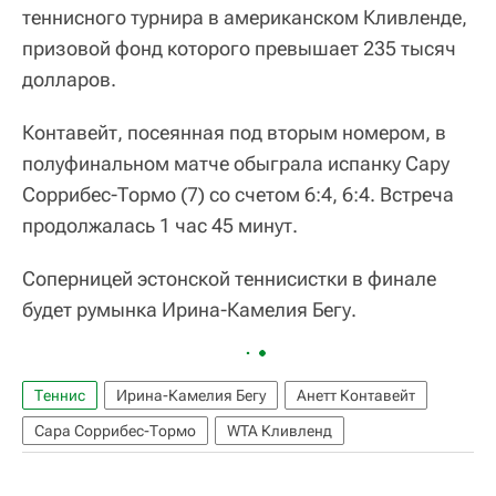
теннисного турнира в американском Кливленде,
призовой фонд которого превышает 235 тысяч
долларов.
Контавейт, посеянная под вторым номером, в
полуфинальном матче обыграла испанку Сару
Соррибес-Тормо (7) со счетом 6:4, 6:4. Встреча
продолжалась 1 час 45 минут.
Соперницей эстонской теннисистки в финале
будет румынка Ирина-Камелия Бегу.
Теннис
Ирина-Камелия Бегу
Анетт Контавейт
Сара Соррибес-Тормо
WTA Кливленд