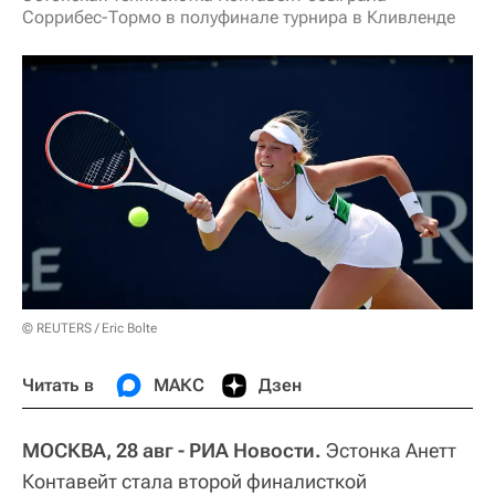
Соррибес-Тормо в полуфинале турнира в Кливленде
© REUTERS / Eric Bolte
Читать в
МАКС
Дзен
МОСКВА, 28 авг - РИА Новости.
Эстонка Анетт
Контавейт стала второй финалисткой