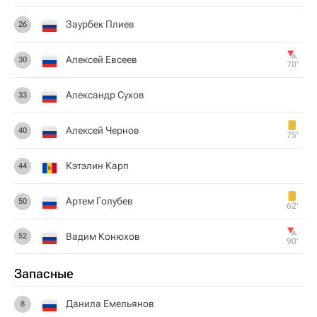
Заурбек Плиев
26
Алексей Евсеев
30
70‎’‎
Александр Сухов
33
Алексей Чернов
40
75‎’‎
Кэтэлин Карп
44
Артем Голубев
50
62‎’‎
Вадим Конюхов
52
90‎’‎
Запасные
Данила Емельянов
8