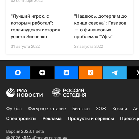
02 сентября 2022
"Лучший игрок, с
"Надеюсь, дотерпим до
которым работал":
конца сезона": Газизов
голливудская история
— о финансовых
успеха Зинченко
проблемах "Уфы"
31 августа 2022
28 августа 2022
Футбол
Фигурное катание
Биатлон
ЗОЖ
Хоккей
Ав
Спецпроекты
Реклама
Продукты и сервисы
Пресс-ц
Версия 2023.1 Beta
© 2026 МИА «Россия сегодня»