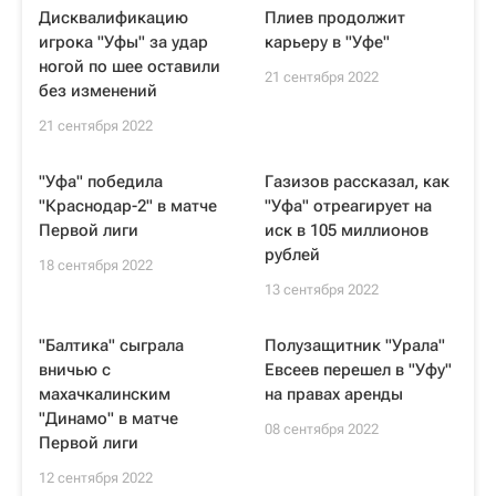
Дисквалификацию
Плиев продолжит
игрока "Уфы" за удар
карьеру в "Уфе"
ногой по шее оставили
21 сентября 2022
без изменений
21 сентября 2022
"Уфа" победила
Газизов рассказал, как
"Краснодар-2" в матче
"Уфа" отреагирует на
Первой лиги
иск в 105 миллионов
рублей
18 сентября 2022
13 сентября 2022
"Балтика" сыграла
Полузащитник "Урала"
вничью с
Евсеев перешел в "Уфу"
махачкалинским
на правах аренды
"Динамо" в матче
08 сентября 2022
Первой лиги
12 сентября 2022