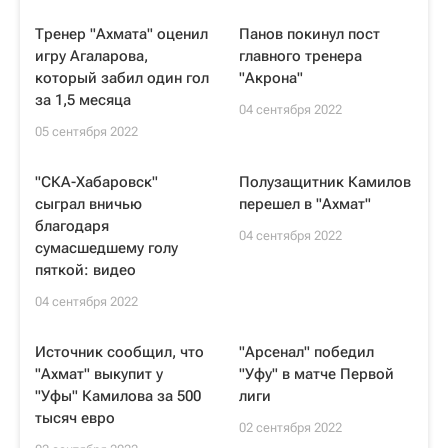
Тренер "Ахмата" оценил
Панов покинул пост
игру Агаларова,
главного тренера
который забил один гол
"Акрона"
за 1,5 месяца
04 сентября 2022
05 сентября 2022
"СКА-Хабаровск"
Полузащитник Камилов
сыграл вничью
перешел в "Ахмат"
благодаря
04 сентября 2022
сумасшедшему голу
пяткой: видео
04 сентября 2022
Источник сообщил, что
"Арсенал" победил
"Ахмат" выкупит у
"Уфу" в матче Первой
"Уфы" Камилова за 500
лиги
тысяч евро
02 сентября 2022