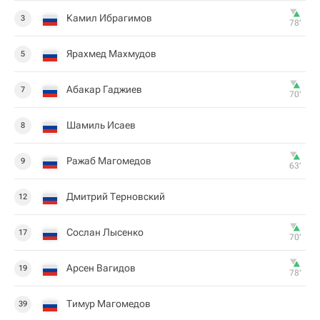
Камил Ибрагимов
3
78‎’‎
Ярахмед Махмудов
5
Абакар Гаджиев
7
70‎’‎
Шамиль Исаев
8
Ражаб Магомедов
9
63‎’‎
Дмитрий Терновский
12
Сослан Лысенко
17
70‎’‎
Арсен Вагидов
19
78‎’‎
Тимур Магомедов
39