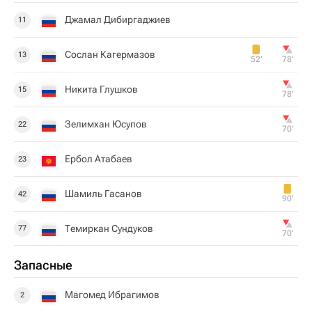
Джамал Дибиргаджиев
11
Сослан Кагермазов
13
52‎’‎
78‎’‎
Никита Глушков
15
78‎’‎
Зелимхан Юсупов
22
70‎’‎
Ербол Атабаев
23
Шамиль Гасанов
42
90‎’‎
Темиркан Сундуков
77
70‎’‎
Запасные
Магомед Ибрагимов
2