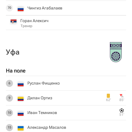
Чингиз Агабалаев
70
Горан Алексич
Тренер
Уфа
На поле
Руслан Фищенко
6
Дилан Ортиз
9
62‎’‎
85‎’‎
Иван Темников
10
51‎’‎
Александр Масалов
15