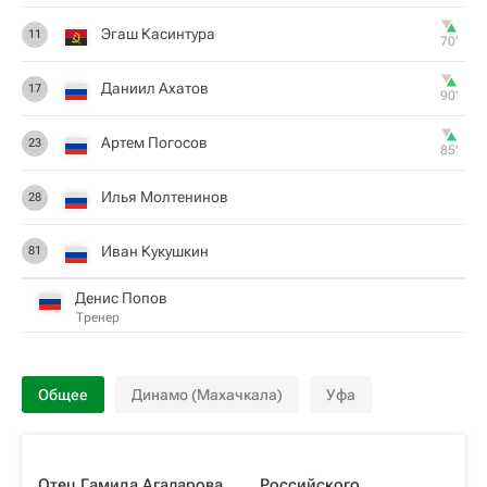
Эгаш Касинтура
11
70‎’‎
Даниил Ахатов
17
90‎’‎
Артем Погосов
23
85‎’‎
Илья Молтенинов
28
Иван Кукушкин
81
Денис Попов
Тренер
Общее
Динамо (Махачкала)
Уфа
Отец Гамида Агаларова
Российского