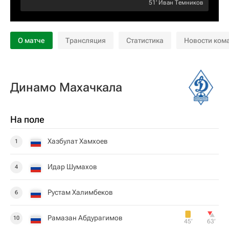
51‎’‎
Иван Темников
О матче
Трансляция
Статистика
Новости ком
Динамо Махачкала
На поле
Хазбулат Хамхоев
1
Идар Шумахов
4
Рустам Халимбеков
6
Рамазан Абдурагимов
10
45‎’‎
63‎’‎