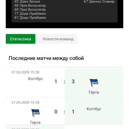
45‎’‎
Дэви Зельке
67‎’‎
Деннис Сламар
58‎’‎
Лука Волшлегер
60‎’‎
Лука Волшлегер
77‎’‎
Доди Лукебакио
81‎’‎
Доди Лукебакио
Статистика
Новости команд
Последние матчи между собой
07.03.2009 15:30
Коттбус
1
:
3
Герта
27.09.2008 15:30
Коттбус
0
:
1
Герта