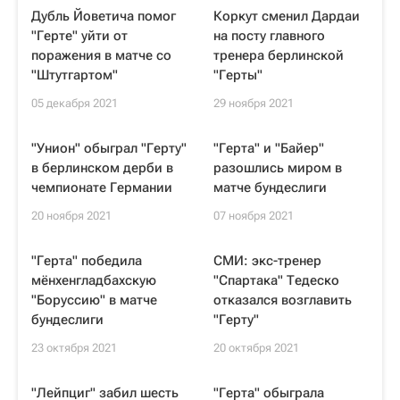
Дубль Йоветича помог
Коркут сменил Дардаи
"Герте" уйти от
на посту главного
поражения в матче со
тренера берлинской
"Штутгартом"
"Герты"
05 декабря 2021
29 ноября 2021
"Унион" обыграл "Герту"
"Герта" и "Байер"
в берлинском дерби в
разошлись миром в
чемпионате Германии
матче бундеслиги
20 ноября 2021
07 ноября 2021
"Герта" победила
СМИ: экс-тренер
мёнхенгладбахскую
"Спартака" Тедеско
"Боруссию" в матче
отказался возглавить
бундеслиги
"Герту"
23 октября 2021
20 октября 2021
"Лейпциг" забил шесть
"Герта" обыграла