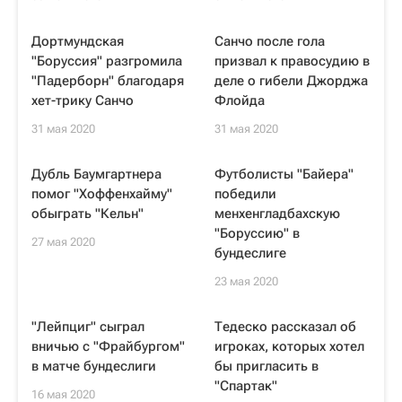
Дортмундская
Санчо после гола
"Боруссия" разгромила
призвал к правосудию в
"Падерборн" благодаря
деле о гибели Джорджа
хет-трику Санчо
Флойда
31 мая 2020
31 мая 2020
Дубль Баумгартнера
Футболисты "Байера"
помог "Хоффенхайму"
победили
обыграть "Кельн"
менхенгладбахскую
"Боруссию" в
27 мая 2020
бундеслиге
23 мая 2020
"Лейпциг" сыграл
Тедеско рассказал об
вничью с "Фрайбургом"
игроках, которых хотел
в матче бундеслиги
бы пригласить в
"Спартак"
16 мая 2020