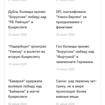
Дубль Холанда принес
DFL оштрафовала
"Боруссии" победу над
"Унион Берлин" за
"РБ Лейпциг" в
празднования с
бундеслиге
фанатами
20 июня 2020
20 июня 2020
"Падерборн" проиграл
Гол Холанда принес
"Униону" и вылетел во
"Боруссии" победу над
вторую бундеслигу
"Фортуной" в
чемпионате Германии
16 июня 2020
13 июня 2020
"Бавария" одержала
Санчо: рад первому хет-
волевую победу над
трику, но в мире
"Байером" в матче
происходят более
бундеслиги
важные вещи
06 июня 2020
01 июня 2020