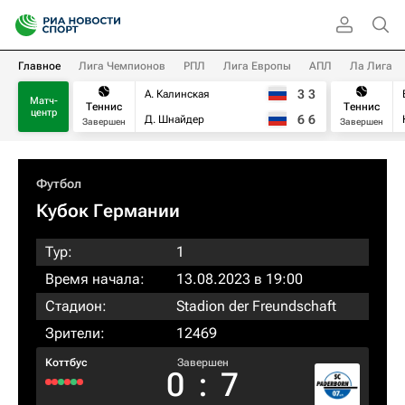
Главное
Лига Чемпионов
РПЛ
Лига Европы
АПЛ
Ла Лига
3
3
А. Калинская
Матч-
Теннис
Теннис
центр
6
6
Д. Шнайдер
Завершен
Завершен
Футбол
Кубок Германии
Тур:
1
Время начала:
13.08.2023 в 19:00
Стадион:
Stadion der Freundschaft
Зрители:
12469
Коттбус
Завершен
0
:
7