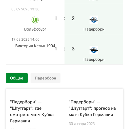
03.09.2025 13:30
1
:
2
Вольфсбург
Падерборн
17.08.2025 14:00
Виктория Кельн 1904
1
:
3
Падерборн
Общее
Падерборн
"Падерборн" —
"Падерборн" —
"Штутгарт": где
"Штутгарт": прогноз на
смотреть матч Кубка
матч Кубка Германии
Германии
30 января 2023