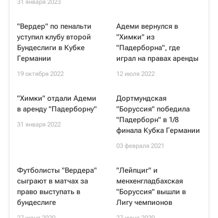
31 января 2023
"Вердер" по пенальти
Адеми вернулся в
уступил клубу второй
"Химки" из
Бундеслиги в Кубке
"Падерборна", где
Германии
играл на правах аренды
19 октября 2022
12 июля 2022
"Химки" отдали Адеми
Дортмундская
в аренду "Падерборну"
"Боруссия" победила
"Падерборн" в 1/8
31 января 2022
финала Кубка Германии
03 февраля 2021
Футболисты "Вердера"
"Лейпциг" и
сыграют в матчах за
менхенгладбахская
право выступать в
"Боруссия" вышли в
бундеслиге
Лигу чемпионов
27 июня 2020
27 июня 2020