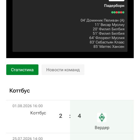
Падерборн
04‎’‎
Доминик Пеливан
(А)
11‎’‎
Висар Муслиу
20‎’‎
Филип Билбия
51‎’‎
Филип Билбия
64‎’‎
Флорент Муслия
83‎’‎
Себастьян Клаас
85‎’‎
Маттес Хансен
Статистика
Новости команд
Коттбус
01.08.2026 16:00
Коттбус
2
:
4
Вердер
25.07.2026 14:00