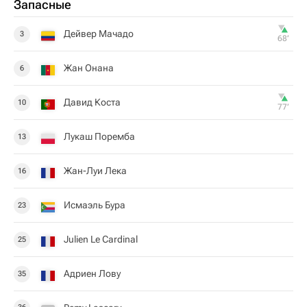
Запасные
Дейвер Мачадо
3
68‎’‎
Жан Онана
6
Давид Коста
10
77‎’‎
Лукаш Поремба
13
Жан-Луи Лека
16
Исмаэль Бура
23
Julien Le Cardinal
25
Адриен Лову
35