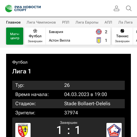
Главное
Лига Чемпионов
РПЛ
Лига Европы
АПЛ
Ла Лига
2
Бавария
Матч-
Футбол
Теннис
центр
1
Астон Вилла
Завершен
Завершен
Футбол
Лига 1
Тур:
26
Время начала:
04.03.2023 в 19:00
Стадион:
Stade Bollaert-Delelis
Зрители:
37974
Завершен
1
:
1