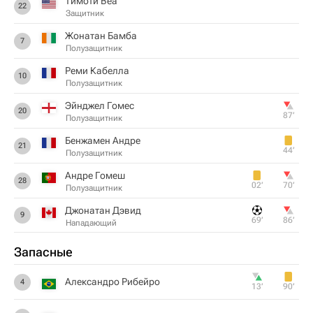
Тимоти Веа
22
Защитник
Жонатан Бамба
7
Полузащитник
Реми Кабелла
10
Полузащитник
Эйнджел Гомес
20
87‎’‎
Полузащитник
Бенжамен Андре
21
44‎’‎
Полузащитник
Андре Гомеш
28
02‎’‎
70‎’‎
Полузащитник
Джонатан Дэвид
9
69‎’‎
86‎’‎
Нападающий
Запасные
Александро Рибейро
4
13‎’‎
90‎’‎