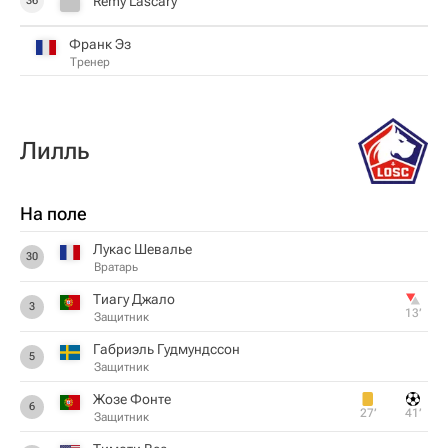
Remy Lascary
36
Франк Эз
Тренер
Лилль
На поле
Лукас Шевалье
30
Вратарь
Тиагу Джало
3
13‎’‎
Защитник
Габриэль Гудмундссон
5
Защитник
Жозе Фонте
6
27‎’‎
41‎’‎
Защитник