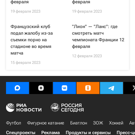
февраля
февраля
19 февраля 2023
19 февраля 2023
Французский клуб
"Лион" — "Ланс": где
подал жалобу из-за
смотреть матч
съемки порно на
чемпионата Франции 12
стадионе во время
февраля
матча
12 февраля 2023
15 февраля 2023
Футбол
Фигурное катание
Биатлон
ЗОЖ
Хоккей
Ав
Спецпроекты
Реклама
Продукты и сервисы
Пресс-ц