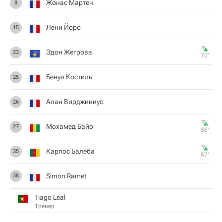
Жонас Мартен
8
Лени Йоро
15
Эдон Жегрова
23
70‎’‎
Бенуа Костиль
25
Алан Вирджиниус
26
Мохамед Байо
27
86‎’‎
Карлос Балеба
35
87‎’‎
Simon Ramet
38
Tiago Leal
Тренер