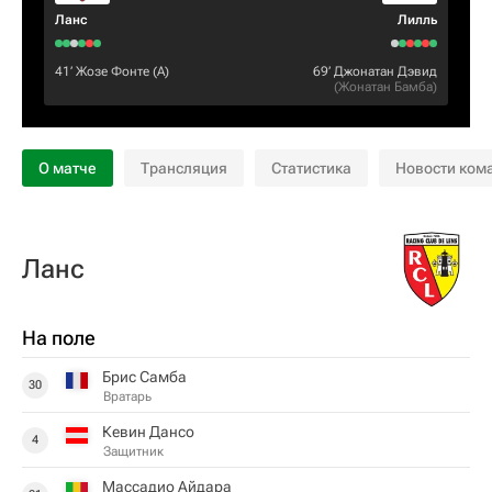
Ланс
Лилль
41‎’‎
Жозе Фонте
(А)
69‎’‎
Джонатан Дэвид
(
Жонатан Бамба
)
О матче
Трансляция
Статистика
Новости ком
Ланс
На поле
Брис Самба
30
Вратарь
Кевин Дансо
4
Защитник
Массадио Айдара