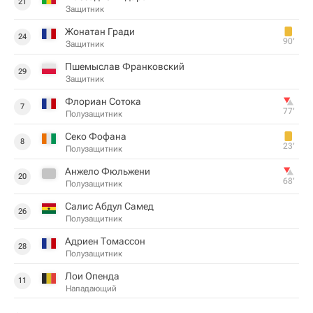
21
Защитник
Жонатан Гради
24
90‎’‎
Защитник
Пшемыслав Франковский
29
Защитник
Флориан Сотока
7
77‎’‎
Полузащитник
Секо Фофана
8
23‎’‎
Полузащитник
Анжело Фюльжени
20
68‎’‎
Полузащитник
Салис Абдул Самед
26
Полузащитник
Адриен Томассон
28
Полузащитник
Лои Опенда
11
Нападающий