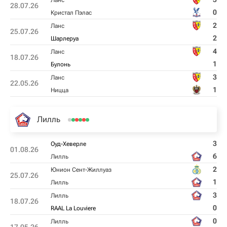
Ланс
28.07.26
0
Кристал Пэлас
2
Ланс
25.07.26
2
Шарлеруа
4
Ланс
18.07.26
1
Булонь
3
Ланс
22.05.26
1
Ницца
Лилль
3
Оуд-Хеверле
01.08.26
6
Лилль
2
Юнион Сент-Жиллуаз
25.07.26
1
Лилль
3
Лилль
18.07.26
0
RAAL La Louviere
0
Лилль