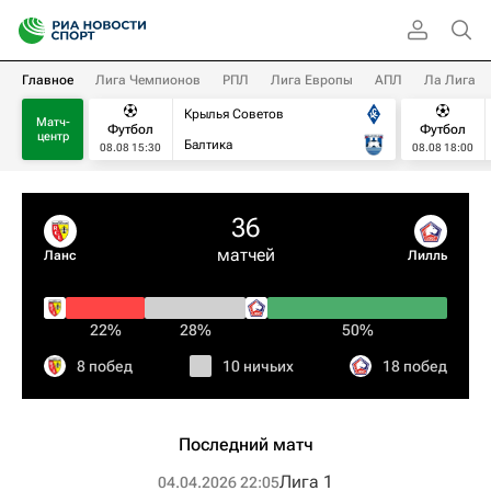
Главное
Лига Чемпионов
РПЛ
Лига Европы
АПЛ
Ла Лига
Крылья Советов
Матч-
Футбол
Футбол
центр
Балтика
08.08 15:30
08.08 18:00
36
матчей
Ланс
Лилль
22%
28%
50%
8 побед
10 ничьих
18 побед
Последний матч
Лига 1
04.04.2026 22:05