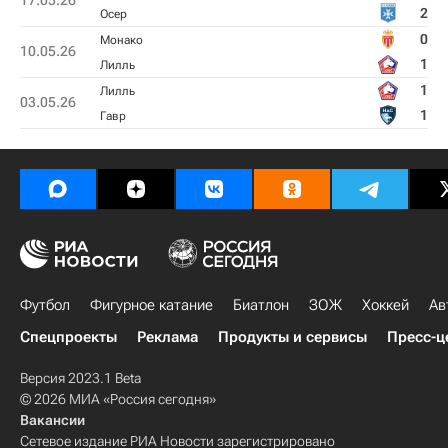
17.05.26
2
Осер
0
Монако
10.05.26
1
Лилль
1
Лилль
03.05.26
1
Гавр
Футбол
Фигурное катание
Биатлон
ЗОЖ
Хоккей
Ав
Спецпроекты
Реклама
Продукты и сервисы
Пресс-ц
Версия 2023.1 Beta
© 2026 МИА «Россия сегодня»
Вакансии
Сетевое издание РИА Новости зарегистрировано