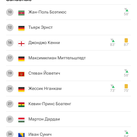
Жан-Поль Боэтиюс
10
58‎’‎
Тьярк Эрнст
12
Джонджо Кенни
16
83‎’‎
87‎’‎
Максимилиан Миттельштедт
17
Стеван Йоветич
19
58‎’‎
Жессик Нганкам
24
73‎’‎
75‎’‎
Кевин-Принс Боатенг
27
Мартон Дардаи
31
Иван Сунич
34
84‎’‎