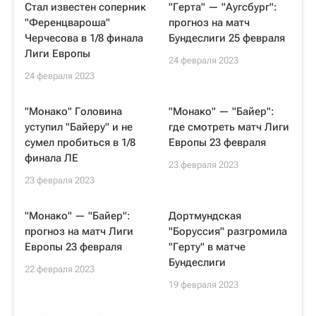
Стал известен соперник
"Герта" — "Аугсбург":
"Ференцвароша"
прогноз на матч
Черчесова в 1/8 финала
Бундеслиги 25 февраля
Лиги Европы
24 февраля 2023
24 февраля 2023
"Монако" Головина
"Монако" — "Байер":
уступил "Байеру" и не
где смотреть матч Лиги
сумел пробиться в 1/8
Европы 23 февраля
финала ЛЕ
23 февраля 2023
23 февраля 2023
"Монако" — "Байер":
Дортмундская
прогноз на матч Лиги
"Боруссия" разгромила
Европы 23 февраля
"Герту" в матче
Бундеслиги
22 февраля 2023
19 февраля 2023