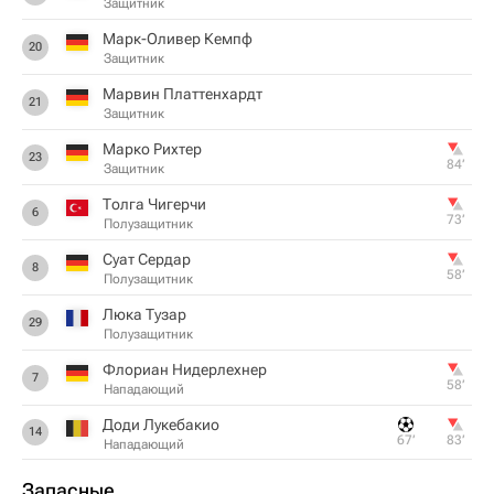
Защитник
Марк-Оливер Кемпф
20
Защитник
Марвин Платтенхардт
21
Защитник
Марко Рихтер
23
84‎’‎
Защитник
Толга Чигерчи
6
73‎’‎
Полузащитник
Суат Сердар
8
58‎’‎
Полузащитник
Люка Тузар
29
Полузащитник
Флориан Нидерлехнер
7
58‎’‎
Нападающий
Доди Лукебакио
14
67‎’‎
83‎’‎
Нападающий
Запасные