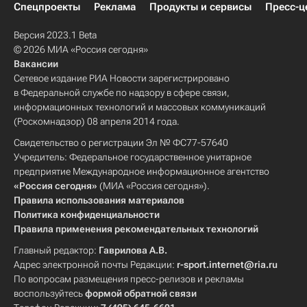
Спецпроекты
Реклама
Продукты и сервисы
Пресс-ц
Версия 2023.1 Beta
© 2026 МИА «Россия сегодня»
Вакансии
Сетевое издание РИА Новости зарегистрировано
в Федеральной службе по надзору в сфере связи,
информационных технологий и массовых коммуникаций
(Роскомнадзор) 08 апреля 2014 года.
Свидетельство о регистрации Эл № ФС77-57640
Учредитель: Федеральное государственное унитарное
предприятие Международное информационное агентство
«Россия сегодня»
(МИА «Россия сегодня»).
Правила использования материалов
Политика конфиденциальности
Правила применения рекомендательных технологий
Главный редактор:
Гаврилова А.В.
Адрес электронной почты Редакции:
r-sport.internet@ria.ru
По вопросам размещения пресс-релизов и рекламы
воспользуйтесь
формой обратной связи