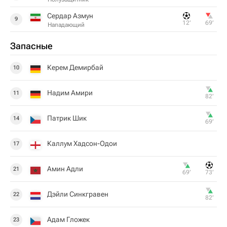
Сердар Азмун
9
12‎’‎
69‎’‎
Нападающий
Запасные
Керем Демирбай
10
Надим Амири
11
82‎’‎
Патрик Шик
14
69‎’‎
Каллум Хадсон-Одои
17
Амин Адли
21
69‎’‎
73‎’‎
Дэйли Синкгравен
22
82‎’‎
Адам Гложек
23