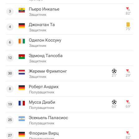
Пьеро Инкапье
3
82‎’‎
Защитник
Джонатан Та
4
75‎’‎
Защитник
Одилон Коссуну
6
Защитник
Эдмонд Тапсоба
12
Защитник
Жереми Фримпонг
30
21‎’‎
29‎’‎
Защитник
Роберт Андрих
8
Полузащитник
Мусса Диаби
19
60‎’‎
69‎’‎
Полузащитник
Эсекьель Паласиос
25
Полузащитник
Флориан Вирц
27
82‎’‎
Полузащитник