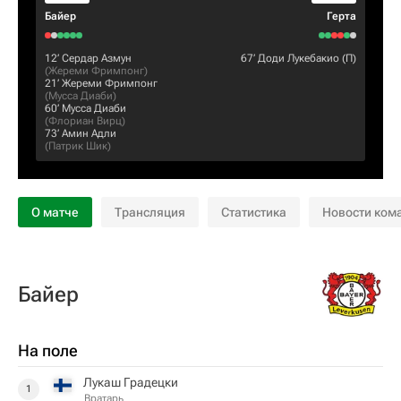
Байер
Герта
12‎’‎
Сердар Азмун
67‎’‎
Доди Лукебакио
(П)
(
Жереми Фримпонг
)
21‎’‎
Жереми Фримпонг
(
Мусса Диаби
)
60‎’‎
Мусса Диаби
(
Флориан Вирц
)
73‎’‎
Амин Адли
(
Патрик Шик
)
О матче
Трансляция
Статистика
Новости ком
Байер
На поле
Лукаш Градецки
1
Вратарь