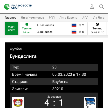
Главное
Лига Чемпионов
РПЛ
Лига Европы
АПЛ
Ла Лига
3
2
А. Калинская
Матч-
Теннис
Теннис
центр
6
0
Д. Шнайдер
2-й сет
06.08 21:20
Футбол
Бундеслига
Тур:
23
Время начала:
05.03.2023 в 17:30
Стадион:
BayArena
Зрители:
30210
Завершен
4
:
1