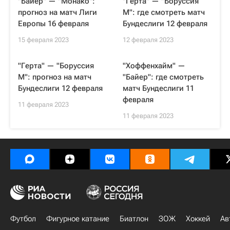
"Байер" — "Монако":
"Герта" — "Боруссия
прогноз на матч Лиги
М": где смотреть матч
Европы 16 февраля
Бундеслиги 12 февраля
15 февраля 2023
12 февраля 2023
"Герта" — "Боруссия
"Хоффенхайм" —
М": прогноз на матч
"Байер": где смотреть
Бундеслиги 12 февраля
матч Бундеслиги 11
февраля
11 февраля 2023
11 февраля 2023
Футбол
Фигурное катание
Биатлон
ЗОЖ
Хоккей
Ав