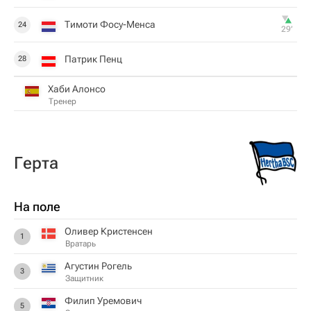
Тимоти Фосу-Менса
24
29‎’‎
Патрик Пенц
28
Хаби Алонсо
Тренер
Герта
На поле
Оливер Кристенсен
1
Вратарь
Агустин Рогель
3
Защитник
Филип Уремович
5