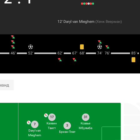
12‎’‎
Daryl van Mieghem
(
Хенк Веерман
)
46‎’‎
52‎’‎
62‎’‎
67‎’‎
68‎’‎
74‎’‎
76‎’‎
85‎’‎
манд
17
31
Калвин
Ксавье
7
3
Твигт
Мбуямба
Daryl van
Бриан Плат
Mieghem