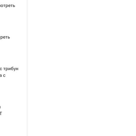
мотреть
треть
с трибун
а с
я
Т