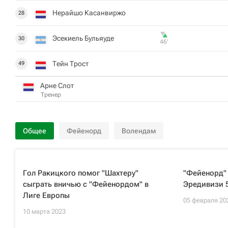
Нерайшо Касанвиржо
28
Эсекиель Бульяуде
30
46‎’‎
Тейн Трост
49
Арне Слот
Тренер
Общее
Фейенорд
Волендам
Гол Ракицкого помог "Шахтеру"
"Фейенорд" 
сыграть вничью с "Фейенордом" в
Эредивизи 
Лиге Европы
05 февраля 20
10 марта 2023