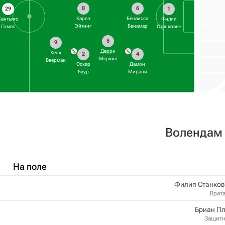
8
6
29
1
Карел
Бенаисса
Сантьяго
Филип
Эйтинг
Бенамар
Гомес
Станкович
5
9
Дерри
Хенк
2
4
Меркин
Веерман
Оскар
Дамон
Буур
Мирани
Волендам
На поле
Филип Станков
Врат
Бриан Пл
Защит