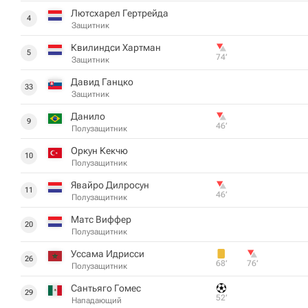
Лютсхарел Гертрейда
4
Защитник
Квилиндси Хартман
5
74‎’‎
Защитник
Давид Ганцко
33
Защитник
Данило
9
46‎’‎
Полузащитник
Оркун Кекчю
10
Полузащитник
Явайро Дилросун
11
46‎’‎
Полузащитник
Матс Виффер
20
Полузащитник
Уссама Идрисси
26
68‎’‎
76‎’‎
Полузащитник
Сантьяго Гомес
29
52‎’‎
Нападающий