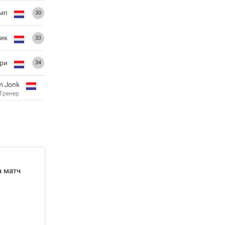
мп
30
ик
33
ри
34
m Jonk
Тренер
а матч