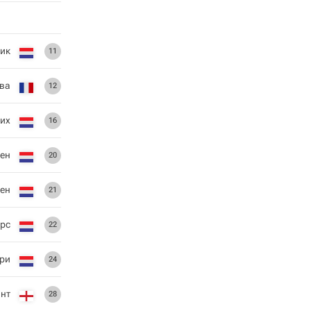
ик
11
ва
12
их
16
лен
20
ен
21
эрс
22
ри
24
нт
28