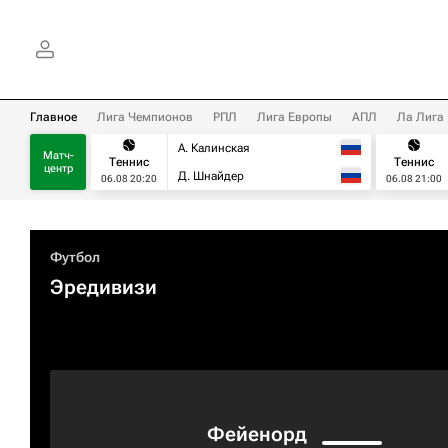
Главное
Лига Чемпионов
РПЛ
Лига Европы
АПЛ
Ла Лига
А. Калинская
Матч-
Теннис
Теннис
центр
Д. Шнайдер
06.08 20:20
06.08 21:00
Футбол
Эредивизи
Фейенорд