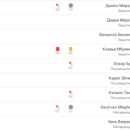
Дамон Мира
88‎’‎
74‎’‎
Защит
Дерри Мерк
Защит
Бенаисса Бенам
Защит
Ксавье Мбуям
90‎’‎
85‎’‎
Защит
Оскар Б
62‎’‎
Полузащит
Карел Эйт
Полузащит
Калвин Тв
88‎’‎
Полузащит
Daryl van Mieg
67‎’‎
12‎’‎
Нападающ
Хенк Веерм
Нападающ