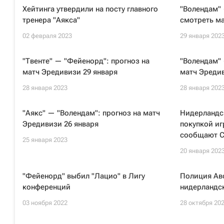
Хейтинга утвердили на посту главного
"Волендам" 
тренера "Аякса"
смотреть ма
02 февраля 2023
29 января 202
"Твенте" — "Фейенорд": прогноз на
"Волендам" 
матч Эредивизи 29 января
матч Эредив
28 января 2023
28 января 202
"Аякс" — "Волендам": прогноз на матч
Нидерландс
Эредивизи 26 января
покупкой иг
сообщают 
25 января 2023
20 января 202
"Фейенорд" выбил "Лацио" в Лигу
Полиция Ав
конференций
нидерландск
03 ноября 2022
28 октября 20