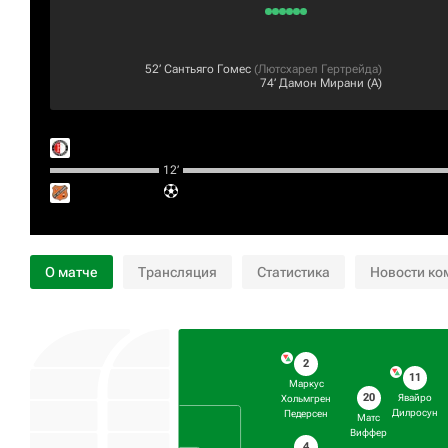
52‎’‎
Сантьяго Гомес
(
Лютсхарел Гертрейда
)
74‎’‎
Дамон Мирани
(А)
12‎’‎
О матче
Трансляция
Статистика
Новости ко
2
11
Маркус
20
Явайро
Хольмгрен
Дилросун
Педерсен
Матс
Виффер
4