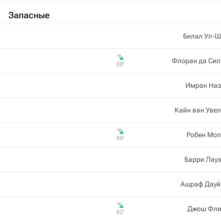
Запасные
Билал Ул-Ш
Флоран да Сил
88‎’‎
Имран Наз
Кайн ван Уве
Робен Мол
88‎’‎
Барри Лау
Ашраф Дауй
Джош Фли
62‎’‎