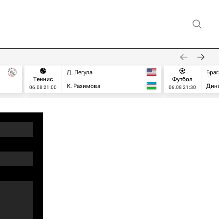
Д. Пегула
Браг
Теннис
Футбол
К. Рахимова
Дин
06.08 21:00
06.08 21:30