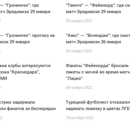
— "Гронинген": где
"Твенте" — "Фейенорд": где с
тч Эредивизи 29 января
матч Эредивизи 29 января
3
29 января 2023
— "Гронинген": прогноз на
"Аякс" — "Волендам": где смо
изи 29 января
матч Эредивизи 26 января
3
26 января 2023
кие клубы интересуются
Фанаты "Фейенорда" бросали 
рока "Краснодара",
пакеты с мочой во время матч
СМИ
"Лацио"
3
04 ноября 2022
стрии задержала
Турецкий футболист отказалс
их фанатов за беспорядки
надевать повязку в цветах ЛГБ
22
16 октября 2022