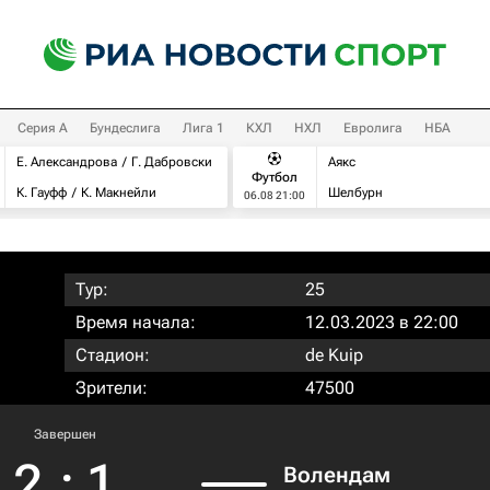
Серия А
Бундеслига
Лига 1
КХЛ
НХЛ
Евролига
НБА
Е. Александрова
Г. Дабровски
Аякс
Футбол
К. Гауфф
К. Макнейли
Шелбурн
06.08 21:00
Тур:
25
Время начала:
12.03.2023 в 22:00
Стадион:
de Kuip
Зрители:
47500
Завершен
2
:
1
Волендам