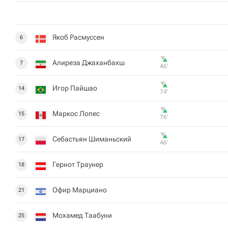
Якоб Расмуссен
6
Алиреза Джаханбахш
7
46‎’‎
Игор Пайшао
14
74‎’‎
Маркос Лопес
15
76‎’‎
Себастьян Шиманьский
17
46‎’‎
Гернот Траунер
18
Офир Марциано
21
Мохамед Таабуни
25