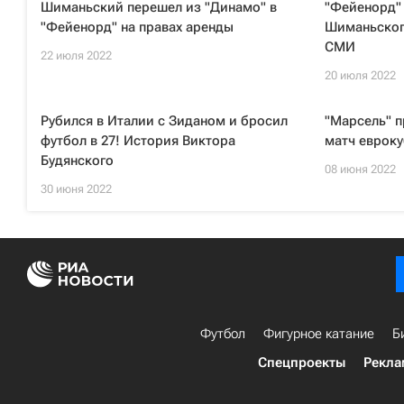
Шиманьский перешел из "Динамо" в
"Фейенорд"
"Фейенорд" на правах аренды
Шиманьског
СМИ
22 июля 2022
20 июля 2022
Рубился в Италии с Зиданом и бросил
"Марсель" 
футбол в 27! История Виктора
матч евроку
Будянского
08 июня 2022
30 июня 2022
Футбол
Фигурное катание
Б
Спецпроекты
Рекла