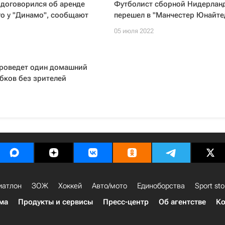
 договорился об аренде
Футболист сборной Нидерлан
о у "Динамо", сообщают
перешел в "Манчестер Юнайте
05 июля 2022
проведет один домашний
бков без зрителей
иатлон
ЗОЖ
Хоккей
Авто/мото
Единоборства
Sport sto
ма
Продукты и сервисы
Пресс-центр
Об агентстве
Ко