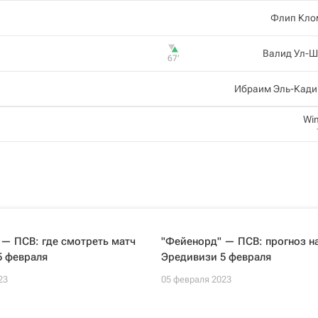
Флип Кло
Валид Ул-Ш
67‎’‎
Ибраим Эль-Кади
Wi
— ПСВ: где смотреть матч
"Фейенорд" — ПСВ: прогноз н
5 февраля
Эредивизи 5 февраля
23
05 февраля 2023