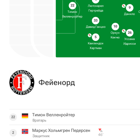
22
Лютсхарел
9
Гертрейда
Тимон
Данило
Велленройтер
33
10
Давид Ганцко
26
Оркун
5
Кекчю
Уссама
Квилиндси
Идрисси
Хартман
Фейенорд
Тимон Велленройтер
22
Вратарь
Маркус Хольмгрен Педерсен
2
46‎’‎
Защитник