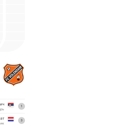
ич
1
арь
ат
3
ник