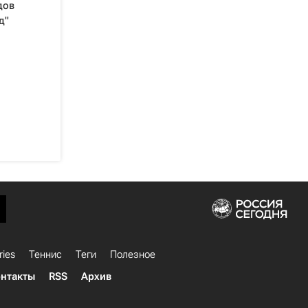
дов
д"
ries
Теннис
Теги
Полезное
нтакты
RSS
Архив