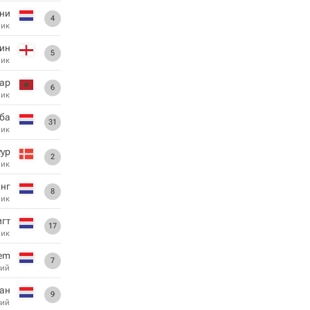
ни
4
ник
ин
5
ник
ар
6
ник
ба
31
ник
уур
2
ник
инг
8
ник
игт
17
ник
hem
7
ий
ан
9
ий