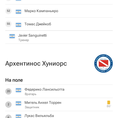
Марко Кампаньяро
52
Томас Джейкоб
55
Javier Sanguinetti
Тренер
Архентинос Хуниорс
На поле
Федерико Лансильотта
20
Вратарь
Мигель Анхел Торрен
2
86‎’‎
Защитник
Лукас Вильяльба
6