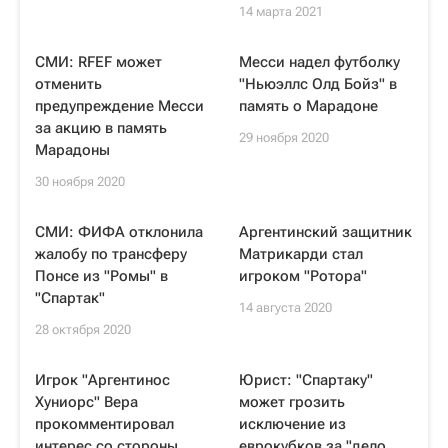
14 марта 2021
СМИ: RFEF может
Месси надел футболку
отменить
"Ньюэллс Олд Бойз" в
предупреждение Месси
память о Марадоне
за акцию в память
29 ноября 2020
Марадоны
30 ноября 2020
СМИ: ФИФА отклонила
Аргентинский защитник
жалобу по трансферу
Матрикарди стал
Понсе из "Ромы" в
игроком "Ротора"
"Спартак"
14 августа 2020
28 октября 2020
Игрок "Аргентинос
Юрист: "Спартаку"
Хуниорс" Вера
может грозить
прокомментировал
исключение из
интерес со стороны
еврокубков за "дело