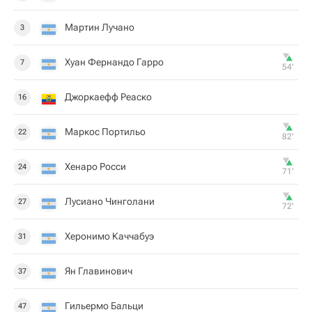
Мартин Лучано
3
Хуан Фернандо Гарро
7
54‎’‎
Джоркаефф Реаско
16
Маркос Портильо
22
82‎’‎
Хенаро Росси
24
71‎’‎
Лусиано Чинголани
27
72‎’‎
Херонимо Каччабуэ
31
Ян Главинович
37
Гильермо Бальци
47