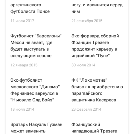
аргентинского
ногу, и извинится перед
футболиста Понсе
ним
11 июля 2017
21 сентября 2015
Футболист "Барселоны"
Экс-форвард сборной
Месси не знает, где
Франции Трезеге
будет выступать в
продолжит карьеру в
следующем сезоне
индийской "Пуне"
12 января 2015
30 июля 2014
Экс-футболист
ФК "Локомотив"
московского "Динамо"
близок к приобретению
Фернандес вернулся в
парагвайского
"Ньюэллс Олд Бойз"
защитника Касереса
18 июля 2014
23 февраля 2014
Вратарь Нахуэль Гузман
Французский
может заменить
нападающий Трезеге