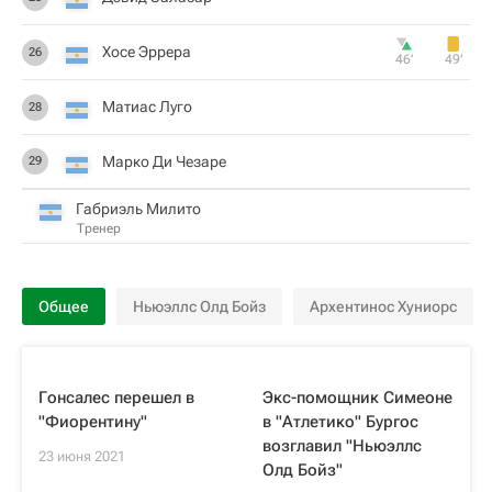
Хосе Эррера
26
46‎’‎
49‎’‎
Матиас Луго
28
Марко Ди Чезаре
29
Габриэль Милито
Тренер
Общее
Ньюэллс Олд Бойз
Архентинос Хуниорс
Гонсалес перешел в
Экс-помощник Симеоне
"Фиорентину"
в "Атлетико" Бургос
возглавил "Ньюэллс
23 июня 2021
Олд Бойз"