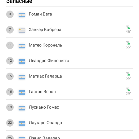
Запасные
Роман Вега
3
Хавьер Кабрера
7
46‎’‎
Матео Коронель
11
65‎’‎
Леандро Финочетто
12
Матиас Галарца
15
66‎’‎
Гастон Верон
16
29‎’‎
Лусиано Гомес
19
Лаутаро Овандо
22
Дэвид Залазар
25