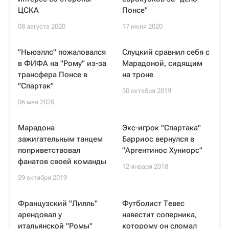
ЦСКА
Понсе"
08 августа 2020
17 июня 2020
"Ньюэллc" пожаловался
Слуцкий сравнил себя с
в ФИФА на "Рому" из-за
Марадоной, сидящим
трансфера Понсе в
на троне
"Спартак"
30 октября 2019
06 мая 2020
Марадона
Экс-игрок "Спартака"
зажигательным танцем
Барриос вернулся в
поприветствовал
"Аргентинос Хуниорс"
фанатов своей команды
12 января 2018
29 октября 2019
Французский "Лилль"
Футболист Тевес
арендовал у
навестит соперника,
итальянской "Ромы"
которому он сломал