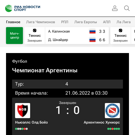
Главное
Лига Чемпионов
РПЛ
Лига Европы
АПЛ
Ла Лига
3
3
А. Калинская
Матч-
Теннис
Теннис
центр
6
6
Д. Шнайдер
Завершен
Завершен
Футбол
Чемпионат Аргентины
Тур:
4
Время начала:
21.06.2022 в 03:30
Завершен
1
:
0
Ньюэллс Олд Бойз
Архентинос Хуниорс