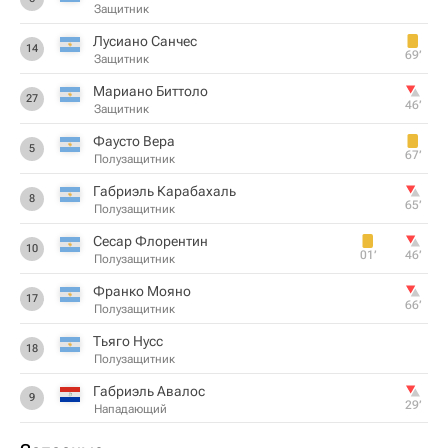
Защитник
Лусиано Санчес
14
69‎’‎
Защитник
Мариано Биттоло
27
46‎’‎
Защитник
Фаусто Вера
5
67‎’‎
Полузащитник
Габриэль Карабахаль
8
65‎’‎
Полузащитник
Сесар Флорентин
10
01‎’‎
46‎’‎
Полузащитник
Франко Мояно
17
66‎’‎
Полузащитник
Тьяго Нусс
18
Полузащитник
Габриэль Авалос
9
29‎’‎
Нападающий