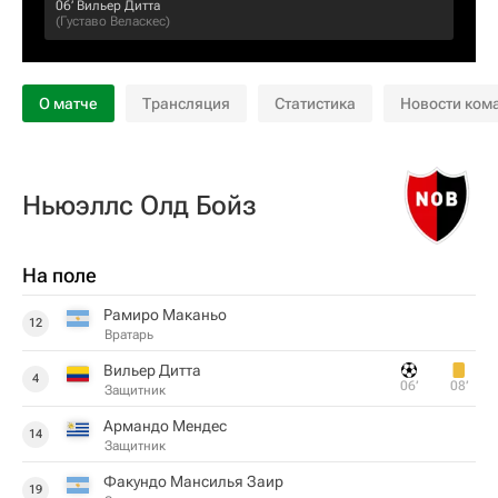
06‎’‎
Вильер Дитта
(
Густаво Веласкес
)
О матче
Трансляция
Статистика
Новости ком
Ньюэллс Олд Бойз
На поле
Рамиро Маканьо
12
Вратарь
Вильер Дитта
4
06‎’‎
08‎’‎
Защитник
Армандо Мендес
14
Защитник
Факундо Мансилья Заир
19