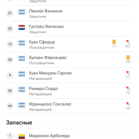
Защитник
Леонел Ваниони
21
Защитник
Густаво Веласкес
25
Защитник
Хуан Сфорца
13
17‎’‎
82‎’‎
Полузащитник
Хулиан Фернандес
20
28‎’‎
Полузащитник
Хуан Мануэль Гарсия
9
71‎’‎
Нападающий
Рамиро Сордо
26
72‎’‎
Нападающий
Франциско Гонсалес
44
54‎’‎
Нападающий
Запасные
Маурисио Арболеда
1