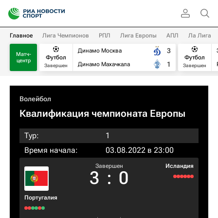
Главное
Лига Чемпионов
РПЛ
Лига Европы
АПЛ
Ла Лига
3
Динамо Москва
Матч-
Футбол
Футбол
центр
1
Динамо Махачкала
Завершен
Завершен
Волейбол
Квалификация чемпионата Европы
Тур:
1
Время начала:
03.08.2022 в 23:00
Завершен
Исландия
3
:
0
Португалия