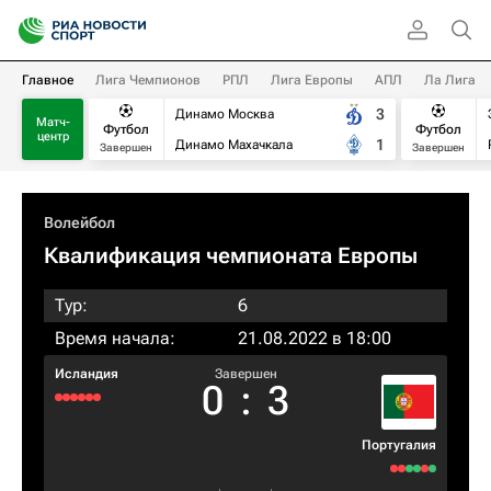
Главное
Лига Чемпионов
РПЛ
Лига Европы
АПЛ
Ла Лига
3
Динамо Москва
Матч-
Футбол
Футбол
центр
1
Динамо Махачкала
Завершен
Завершен
Волейбол
Квалификация чемпионата Европы
Тур:
6
Время начала:
21.08.2022 в 18:00
Исландия
Завершен
0
:
3
Португалия