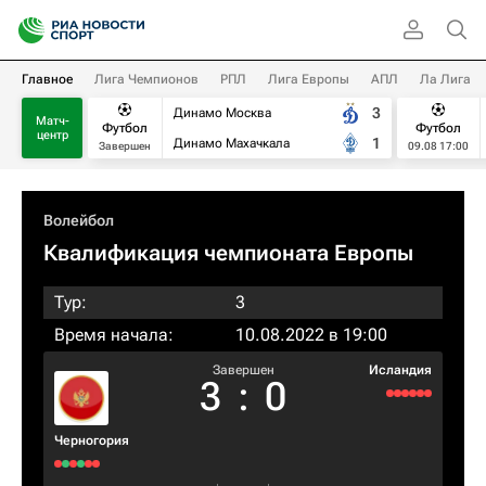
Главное
Лига Чемпионов
РПЛ
Лига Европы
АПЛ
Ла Лига
3
Динамо Москва
Матч-
Футбол
Футбол
центр
1
Динамо Махачкала
Завершен
09.08 17:00
Волейбол
Квалификация чемпионата Европы
Тур:
3
Время начала:
10.08.2022 в 19:00
Завершен
Исландия
3
:
0
Черногория