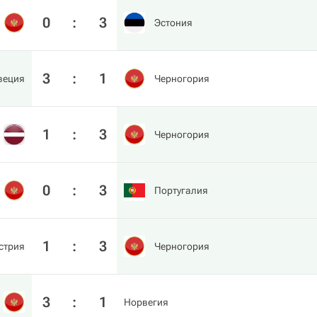
0
:
3
Эстония
3
:
1
веция
Черногория
1
:
3
Черногория
0
:
3
Португалия
1
:
3
стрия
Черногория
3
:
1
Норвегия