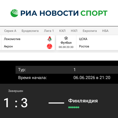
Серия А
Бундеслига
Лига 1
КХЛ
НХЛ
Евролига
НБА
Локомотив
ЦСКА
Футбол
Акрон
Ростов
08.08 20:30
Тур:
1
Время начала:
06.06.2026 в 21:20
Завершен
1
:
3
Финляндия