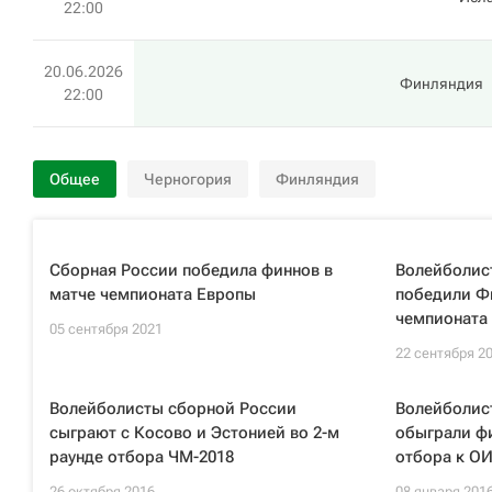
22:00
20.06.2026
Финляндия
22:00
Общее
Черногория
Финляндия
Сборная России победила финнов в
Волейболис
матче чемпионата Европы
победили Ф
чемпионата
05 сентября 2021
22 сентября 2
Волейболисты сборной России
Волейболис
сыграют с Косово и Эстонией во 2-м
обыграли ф
раунде отбора ЧМ-2018
отбора к О
26 октября 2016
08 января 201