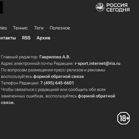
ries
Теннис
Теги
Полезное
нтакты
RSS
Архив
Главный редактор:
Гаврилова А.В.
Адрес электронной почты Редакции:
r-sport.internet@ria.ru
По вопросам размещения пресс-релизов и рекламы
воспользуйтесь
формой обратной связи
Телефон Редакции:
7 (495) 645-6601
Чтобы связаться с редакцией или сообщить обо всех
замеченных ошибках, воспользуйтесь
формой обратной
связи
.