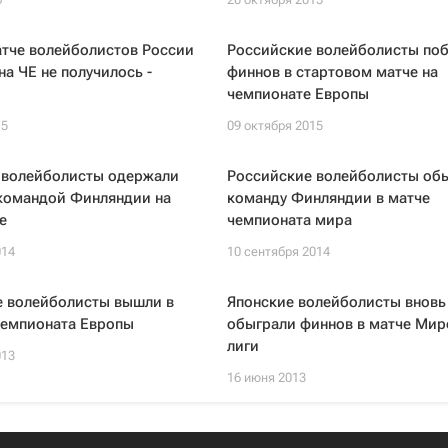
атче волейболистов России
Российские волейболисты по
на ЧЕ не получилось -
финнов в стартовом матче на
чемпионате Европы
15
09 октября 2015
 волейболисты одержали
Российские волейболисты об
 командой Финляндии на
команду Финляндии в матче
е
чемпионата мира
014
10 сентября 2014
е волейболисты вышли в
Японские волейболисты вновь
чемпионата Европы
обыграли финнов в матче Мир
лиги
013
16 июня 2013