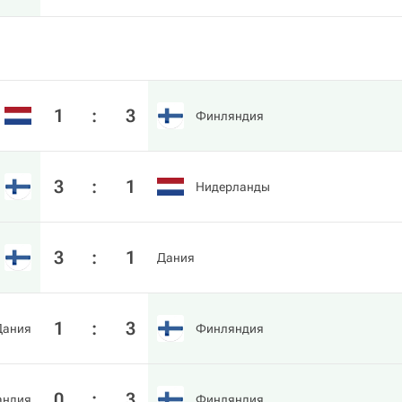
1
:
3
Финляндия
3
:
1
Нидерланды
3
:
1
Дания
1
:
3
Дания
Финляндия
0
:
3
андия
Финляндия