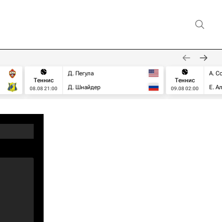
Д. Пегула
А. С
Теннис
Теннис
Д. Шнайдер
Е. А
08.08 21:00
09.08 02:00