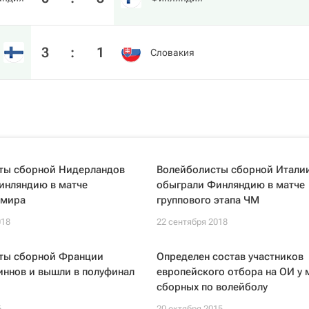
3
:
1
Словакия
ты сборной Нидерландов
Волейболисты сборной Итали
инляндию в матче
обыграли Финляндию в матче
 мира
группового этапа ЧМ
018
22 сентября 2018
ты сборной Франции
Определен состав участников
иннов и вышли в полуфинал
европейского отбора на ОИ у 
И
сборных по волейболу
6
20 октября 2015