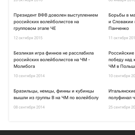
Президент ВФВ доволен выступлением
Борьбы в м
российских волейболистов на
и Словакии 
групповом этапе ЧЕ
Панченко
12 октября 2015
11 октября 20
Безликая игра финнов не расслабила
Российские
российских волейболистов на ЧМ -
победу над
Молибога
ЧМ в Польш
10 сентября 2014
10 сентября 2
Бразильцы, немцы, финны и кубинцы
Итальянски
вышли из группы B на ЧМ по волейболу
полуфинал 
08 сентября 2014
25 сентября 2