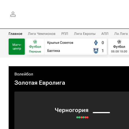
Главное
Лига Чемпионов
РПЛ
Лига Европы
АПЛ
Ла Лига
0
Крылья Советов
Матч-
Футбол
Футбол
центр
1
Балтика
Перерыв
08.08 18:00
Волейбол
Золотая Евролига
Черногория