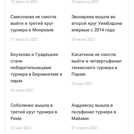
13 августа 2021
13 августа 2021
Самсонова не смогла
Звонарева вышла во
выйти в третий круг
второй круг Уимблдона
турнира в Монреале
впервые с 2014 года
11 августа 2021
29 июня 2021
Боузкова и Градецкая
Касаткина не смогла
стали
выйти в четвертьфинал
победительницами
теннисного турнира в
турнира в Бирмингеме в
Парме
парах
18 мая 2021
20 июня 2021
Соболенко вышла в
Андрееску вышла в
третий круг турнира в
полуфинал турнира в
Риме
Майами
12 мая 2021
01 апреля 2021