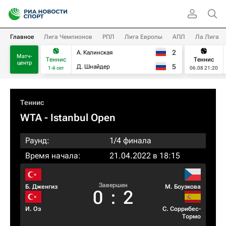
Главное
Лига Чемпионов
РПЛ
Лига Европы
АПЛ
Ла Лига
2
А. Калинская
Матч-
Теннис
Теннис
центр
5
Д. Шнайдер
1-й сет
06.08 21:20
Теннис
WTA
- Istanbul Open
Раунд:
1/4 финала
Время начала:
21.04.2022 в 18:15
Завершен
Б. Дженгиз
М. Боузкова
0
:
2
И. Оз
С. Соррибес-
Тормо