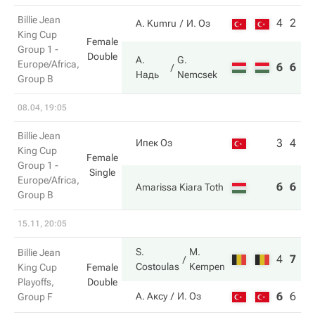
Billie Jean
4
2
A. Kumru
И. Оз
King Cup
Female
Group 1 -
Double
А.
G.
Europe/Africa,
6
6
Надь
Nemcsek
Group B
08.04, 19:05
Billie Jean
3
4
Ипек Оз
King Cup
Female
Group 1 -
Single
Europe/Africa,
6
6
Amarissa Kiara Toth
Group B
15.11, 20:05
S.
M.
Billie Jean
4
7
7
Costoulas
Kempen
King Cup
Female
Playoffs,
Double
6
6
6
А. Аксу
И. Оз
Group F