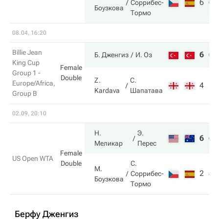
6
6
Соррибес-
Боузкова
Тормо
08.04, 16:20
Billie Jean
6
6
Б. Дженгиз
И. Оз
King Cup
Female
Group 1 -
Double
Z.
С.
Europe/Africa,
4
1
Kardava
Шапатава
Group B
02.09, 20:10
Н.
Э.
6
6
Меликар
Перес
Female
US Open WTA
Double
С.
М.
2
4
Соррибес-
Боузкова
Тормо
Берфу Дженгиз