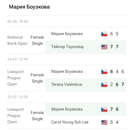
Мария Боузкова
05.08, 19:40
6
5
Мария Боузкова
National
Female
Bank Open
Single
7
7
Тейлор Таунсенд
24.07, 13:45
6
4
6
Мария Боузкова
Livesport
Female
Prague
Single
Open
2
6
7
Tereza Valentova
22.07, 13:25
7
6
Мария Боузкова
Livesport
Female
Prague
Single
Open
5
4
Carol Young Suh Lee