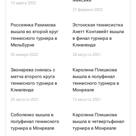
Мексике
15 марта 2022
27 февраля 2022
Россиянка Рахимова
Эстонская теннисистка
вышла во второй круг
Анетт Контавейт вышла
теннисного турнира в
в финал турнира в
Мельбурне
Кливленде
05 января 2022
28 августа 2021
Звонарева снялась с
Каролина Плишкова
матча второго круга
вышла в полуфинал
теннисного турнира в
теннисного турнира в
Кливленде
Монреале
25 августа 2021
13 августа 2021
Соболенко вышла в
Каролина Плишкова
полуфинал теннисного
вышла в четвертьфинал
турнира в Монреале
турнира в Монреале