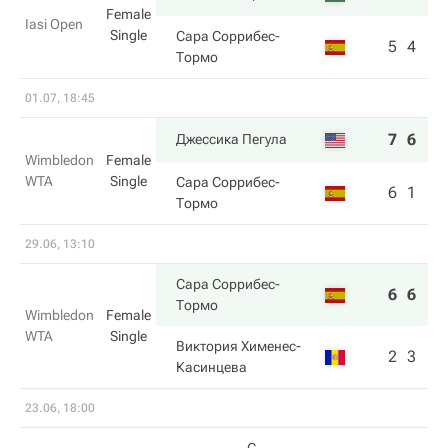
Female
Iasi Open
Single
Сара Соррибес-
5
4
Тормо
01.07, 18:45
7
6
Джессика Пегула
Wimbledon
Female
WTA
Single
Сара Соррибес-
6
1
Тормо
29.06, 13:10
Сара Соррибес-
6
6
Тормо
Wimbledon
Female
WTA
Single
Виктория Хименес-
2
3
Касинцева
23.06, 18:00