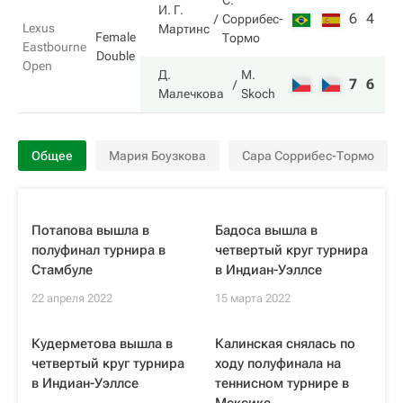
С.
И. Г.
6
4
Соррибес-
Lexus
Мартинс
Female
Тормо
Eastbourne
Double
Open
Д.
M.
7
6
Малечкова
Skoch
Общее
Мария Боузкова
Сара Соррибес-Тормо
Потапова вышла в
Бадоса вышла в
полуфинал турнира в
четвертый круг турнира
Стамбуле
в Индиан-Уэллсе
22 апреля 2022
15 марта 2022
Кудерметова вышла в
Калинская снялась по
четвертый круг турнира
ходу полуфинала на
в Индиан-Уэллсе
теннисном турнире в