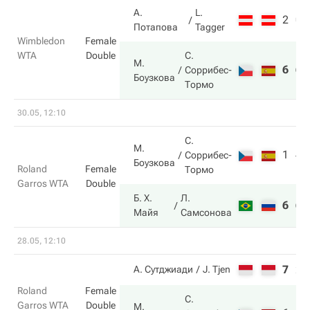
А.
L.
2
0
Потапова
Tagger
Wimbledon
Female
WTA
Double
С.
М.
6
6
Соррибес-
Боузкова
Тормо
30.05, 12:10
С.
М.
1
4
Соррибес-
Боузкова
Roland
Female
Тормо
Garros WTA
Double
Б. Х.
Л.
6
6
Майя
Самсонова
28.05, 12:10
7
2
А. Сутджиади
J. Tjen
Roland
Female
С.
Garros WTA
Double
М.