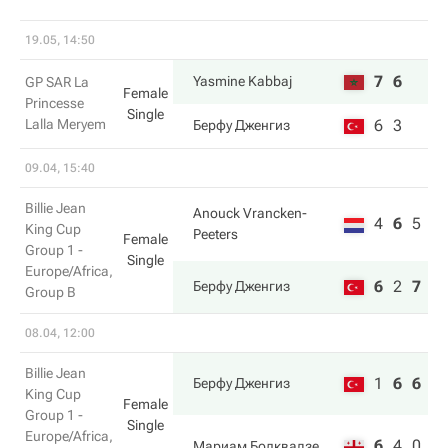
19.05, 14:50
7
6
Yasmine Kabbaj
GP SAR La
Female
Princesse
Single
Lalla Meryem
6
3
Берфу Дженгиз
09.04, 15:40
Billie Jean
Anouck Vrancken-
4
6
5
King Cup
Peeters
Female
Group 1 -
Single
Europe/Africa,
6
2
7
Берфу Дженгиз
Group B
08.04, 12:00
Billie Jean
1
6
6
Берфу Дженгиз
King Cup
Female
Group 1 -
Single
Europe/Africa,
6
4
0
Мариам Болквадзе