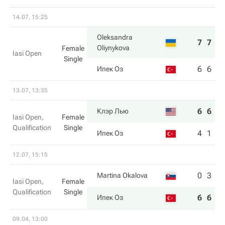
14.07, 15:25
Oleksandra
7
7
Oliynykova
Female
Iasi Open
Single
6
6
Ипек Оз
13.07, 13:35
6
6
Клэр Лью
Iasi Open,
Female
Qualification
Single
4
1
Ипек Оз
12.07, 15:15
0
3
Martina Okalova
Iasi Open,
Female
Qualification
Single
6
6
Ипек Оз
09.04, 13:00