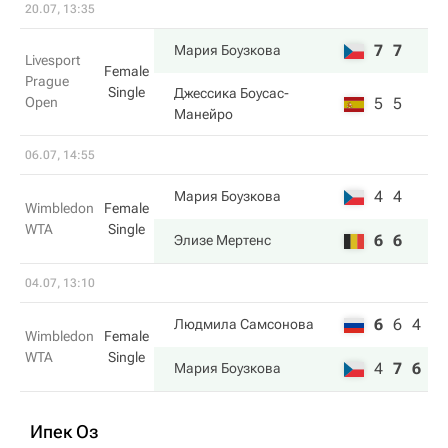
20.07, 13:35
7
7
Мария Боузкова
Livesport
Female
Prague
Single
Джессика Боусас-
Open
5
5
Манейро
06.07, 14:55
4
4
Мария Боузкова
Wimbledon
Female
WTA
Single
6
6
Элизе Мертенс
04.07, 13:10
6
6
4
Людмила Самсонова
Wimbledon
Female
WTA
Single
4
7
6
Мария Боузкова
Ипек Оз