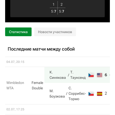
1
2
5
:
7
5
:
7
Статистика
Новости участников
Последние матчи между собой
04.07, 20:15
К.
Т.
6
6
Синякова
Таунсенд
Wimbledon
Female
WTA
Double
С.
М.
2
1
Соррибес-
Боузкова
Тормо
02.07, 17:25