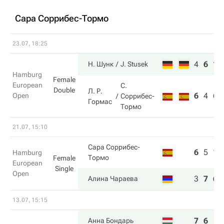
Сара Соррибес-Тормо
23.07, 18:25
4
6
10
Н. Шунк
J. Stusek
Hamburg
Female
European
С.
Double
Л. Р.
6
4
6
Open
Соррибес-
Гормас
Тормо
21.07, 15:10
Сара Соррибес-
6
5
1
Hamburg
Тормо
Female
European
Single
Open
3
7
6
Алина Чараева
13.07, 15:15
7
6
Анна Бондарь