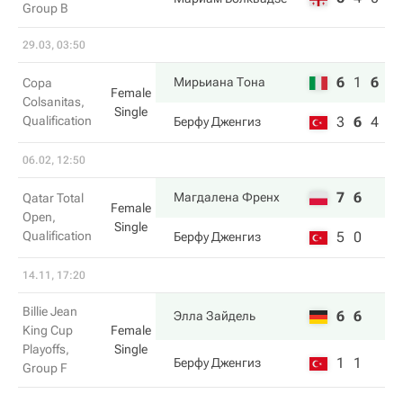
Group B
29.03, 03:50
6
1
6
Мирьиана Тона
Copa
Female
Colsanitas,
Single
Qualification
3
6
4
Берфу Дженгиз
06.02, 12:50
7
6
Магдалена Френх
Qatar Total
Female
Open,
Single
Qualification
5
0
Берфу Дженгиз
14.11, 17:20
Billie Jean
6
6
Элла Зайдель
King Cup
Female
Playoffs,
Single
1
1
Берфу Дженгиз
Group F