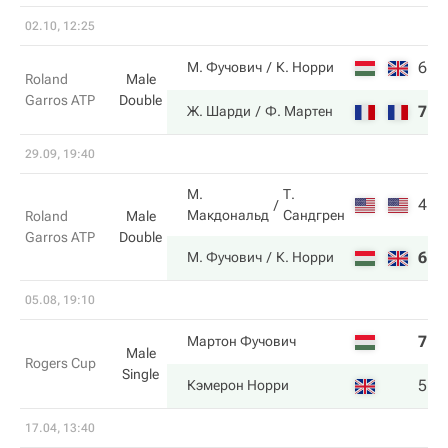
02.10, 12:25
6
2
М. Фучович
К. Норри
Roland
Male
Garros ATP
Double
7
6
Ж. Шарди
Ф. Мартен
29.09, 19:40
М.
Т.
4
6
Макдональд
Сандгрен
Roland
Male
Garros ATP
Double
6
2
М. Фучович
К. Норри
05.08, 19:10
7
2
Мартон Фучович
Male
Rogers Cup
Single
5
6
Кэмерон Норри
17.04, 13:40