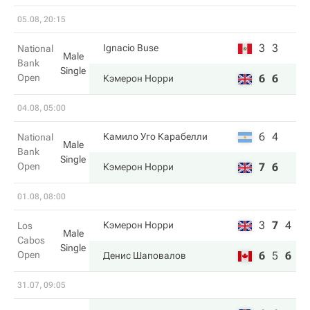
05.08, 20:15
3
3
Ignacio Buse
National
Male
Bank
Single
Open
6
6
Кэмерон Норри
04.08, 05:00
6
4
Камило Уго Карабелли
National
Male
Bank
Single
Open
7
6
Кэмерон Норри
01.08, 08:00
3
7
4
Кэмерон Норри
Los
Male
Cabos
Single
Open
6
5
6
Денис Шаповалов
31.07, 09:05