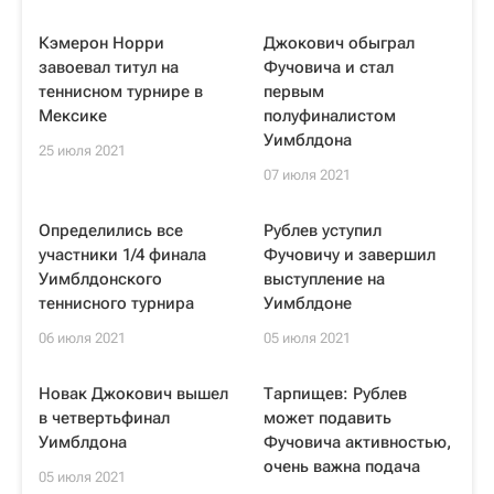
Кэмерон Норри
Джокович обыграл
завоевал титул на
Фучовича и стал
теннисном турнире в
первым
Мексике
полуфиналистом
Уимблдона
25 июля 2021
07 июля 2021
Определились все
Рублев уступил
участники 1/4 финала
Фучовичу и завершил
Уимблдонского
выступление на
теннисного турнира
Уимблдоне
06 июля 2021
05 июля 2021
Новак Джокович вышел
Тарпищев: Рублев
в четвертьфинал
может подавить
Уимблдона
Фучовича активностью,
очень важна подача
05 июля 2021