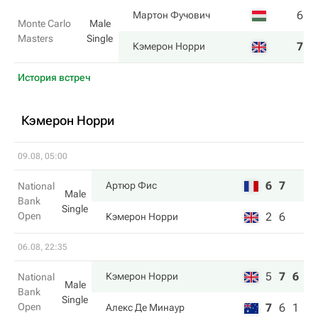
6
3
Мартон Фучович
Monte Carlo
Male
Masters
Single
7
6
Кэмерон Норри
История встреч
Кэмерон Норри
09.08, 05:00
6
7
Артюр Фис
National
Male
Bank
Single
Open
2
6
Кэмерон Норри
06.08, 22:35
5
7
6
Кэмерон Норри
National
Male
Bank
Single
Open
7
6
1
Алекс Де Минаур