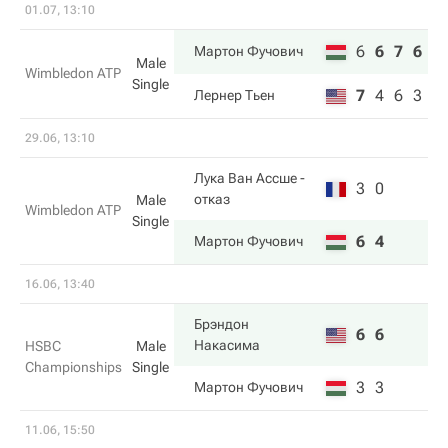
01.07, 13:10
6
6
7
6
Мартон Фучович
Male
Wimbledon ATP
Single
7
4
6
3
Лернер Тьен
29.06, 13:10
Лука Ван Ассше
-
3
0
отказ
Male
Wimbledon ATP
Single
6
4
Мартон Фучович
16.06, 13:40
Брэндон
6
6
Накаcима
HSBC
Male
Championships
Single
3
3
Мартон Фучович
11.06, 15:50