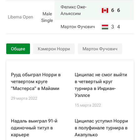
Феликс Оже-
6
6
Альяссим
Male
Libema Open
Single
3
4
Мартон Фучович
Общее
Кэмерон Норри
Мартон Фучович
Рууд обыграл Норри в
Циципас не смог выйти
четвертом круге
в четвертый круг
"Мастерса" в Майами
турнира в Индиан-
Уэллсе
29 марта 2022
15 марта 2022
Надаль выиграл 91-й
Циципас уступил Норри
одиночный титул в
в полуфинале турнира в
карьере
Акапулько