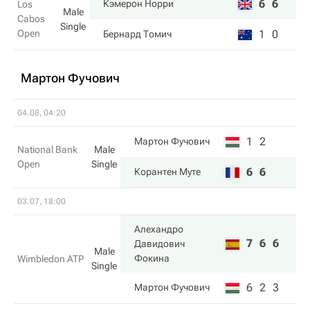
6
6
Кэмерон Норри
Los
Male
Cabos
Single
Open
1
0
Бернард Томич
Мартон Фучович
04.08, 04:20
1
2
Мартон Фучович
National Bank
Male
Open
Single
6
6
Корантен Муте
03.07, 18:00
Алехандро
7
6
6
Давидович
Male
Фокина
Wimbledon ATP
Single
6
2
3
Мартон Фучович