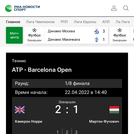
Главное
Лига Чемпионов
РПЛ
Лига Европы
АПЛ
Ла Лига
3
Динамо Москва
Матч-
Футбол
Футбол
центр
1
Динамо Махачкала
Завершен
Завершен
Теннис
ATP
- Barcelona Open
Раунд:
1/8 финала
Время начала:
22.04.2022 в 14:40
Завершен
2
:
1
Кэмерон Норри
Мартон Фучович
1
2
3