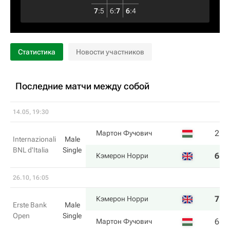
7
:
5
6
:
7
6
:
4
Статистика
Новости участников
Последние матчи между собой
14.05, 19:30
2
6
Мартон Фучович
Internazionali
Male
BNL d'Italia
Single
6
7
Кэмерон Норри
26.10, 16:05
7
6
Кэмерон Норри
Erste Bank
Male
Open
Single
6
1
Мартон Фучович