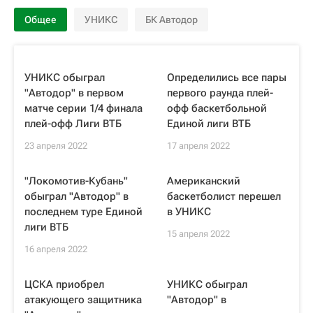
Общее
УНИКС
БК Автодор
УНИКС обыграл
Определились все пары
"Автодор" в первом
первого раунда плей-
матче серии 1/4 финала
офф баскетбольной
плей-офф Лиги ВТБ
Единой лиги ВТБ
23 апреля 2022
17 апреля 2022
"Локомотив-Кубань"
Американский
обыграл "Автодор" в
баскетболист перешел
последнем туре Единой
в УНИКС
лиги ВТБ
15 апреля 2022
16 апреля 2022
ЦСКА приобрел
УНИКС обыграл
атакующего защитника
"Автодор" в