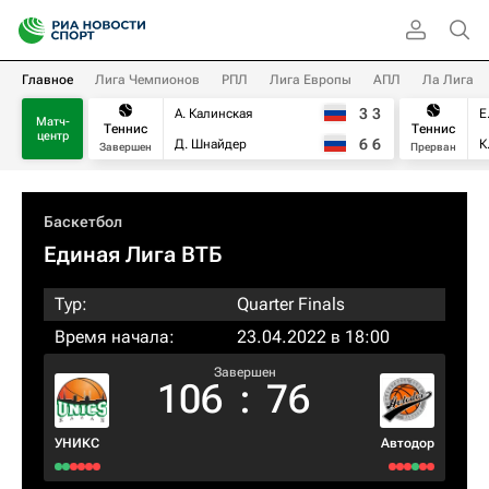
Главное
Лига Чемпионов
РПЛ
Лига Европы
АПЛ
Ла Лига
3
3
А. Калинская
Е
Матч-
Теннис
Теннис
центр
6
6
Д. Шнайдер
К
Завершен
Прерван
Баскетбол
Единая Лига ВТБ
Тур:
Quarter Finals
Время начала:
23.04.2022 в 18:00
Завершен
106
:
76
УНИКС
Автодор