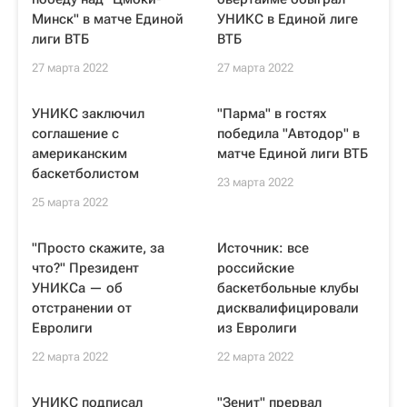
Минск" в матче Единой
УНИКС в Единой лиге
лиги ВТБ
ВТБ
27 марта 2022
27 марта 2022
УНИКС заключил
"Парма" в гостях
соглашение с
победила "Автодор" в
американским
матче Единой лиги ВТБ
баскетболистом
23 марта 2022
25 марта 2022
"Просто скажите, за
Источник: все
что?" Президент
российские
УНИКСа — об
баскетбольные клубы
отстранении от
дисквалифицировали
Евролиги
из Евролиги
22 марта 2022
22 марта 2022
УНИКС подписал
"Зенит" прервал