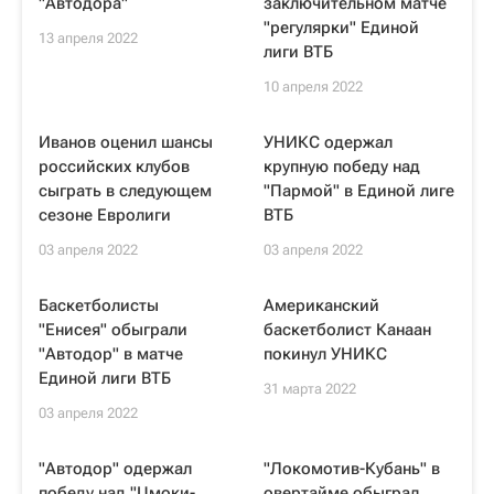
"Автодора"
заключительном матче
"регулярки" Единой
13 апреля 2022
лиги ВТБ
10 апреля 2022
Иванов оценил шансы
УНИКС одержал
российских клубов
крупную победу над
сыграть в следующем
"Пармой" в Единой лиге
сезоне Евролиги
ВТБ
03 апреля 2022
03 апреля 2022
Баскетболисты
Американский
"Енисея" обыграли
баскетболист Канаан
"Автодор" в матче
покинул УНИКС
Единой лиги ВТБ
31 марта 2022
03 апреля 2022
"Автодор" одержал
"Локомотив-Кубань" в
победу над "Цмоки-
овертайме обыграл