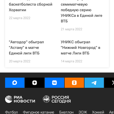
баскетболиста сборной
семиматчевую
Хорватии
победную серию
УНИКСа в Единой лиге
22 марта 2022
ВТБ
21 марта 2022
"Автодор" обыграл
УНИКС обыграл
"Астану" в матче
"Нижний Новгород" в
Единой лиги ВТБ
матче Лиги ВТБ
20 марта 2022
14 марта 2022
Футбол
Фигурное катание
Биатлон
ЗОЖ
Хоккей
Ав