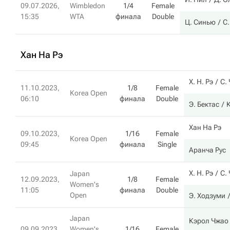
09.07.2026,
Wimbledon
1/4
Female
15:35
WTA
финала
Double
Ц. Синью
С
Хан На Рэ
Х. Н. Рэ
С.
11.10.2023,
1/8
Female
Korea Open
06:10
финала
Double
Э. Бектас
Хан На Рэ
09.10.2023,
1/16
Female
Korea Open
09:45
финала
Single
Аранча Рус
Х. Н. Рэ
С.
Japan
12.09.2023,
1/8
Female
Women's
11:05
финала
Double
Open
Э. Ходзуми
Japan
Кэрол Чжао
09.09.2023,
Women's
1/16
Female