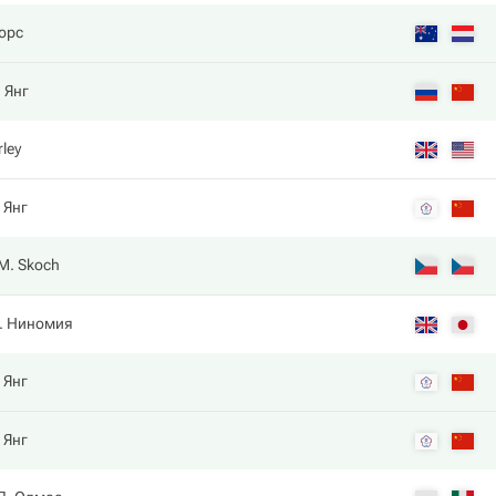
юрс
. Янг
rley
. Янг
M. Skoch
. Ниномия
. Янг
. Янг