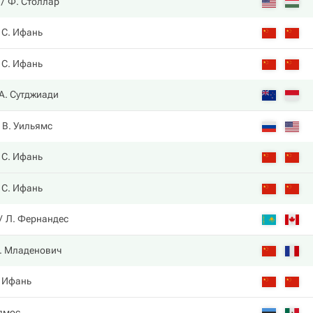
Ф. Столлар
С. Ифань
С. Ифань
А. Сутджиади
В. Уильямс
С. Ифань
С. Ифань
Л. Фернандес
. Младенович
. Ифань
лмос