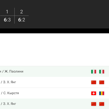
1
2
6
:
3
6
:
2
и
Ж. Паолини
З. Х. Янг
С. Кырстя
З. Х. Янг