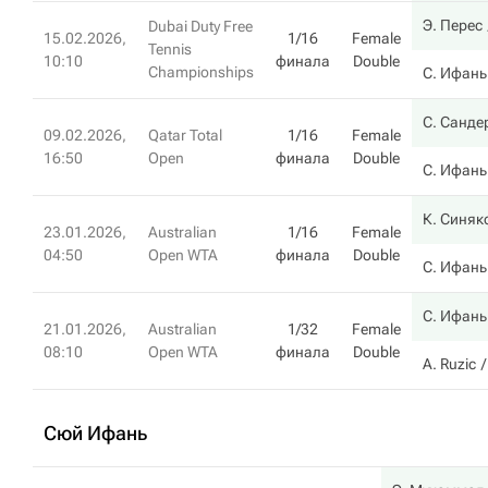
Э. Перес
Dubai Duty Free
15.02.2026,
1/16
Female
Tennis
10:10
финала
Double
Championships
С. Ифань
С. Санде
09.02.2026,
Qatar Total
1/16
Female
16:50
Open
финала
Double
С. Ифань
К. Синяк
23.01.2026,
Australian
1/16
Female
04:50
Open WTA
финала
Double
С. Ифань
С. Ифань
21.01.2026,
Australian
1/32
Female
08:10
Open WTA
финала
Double
A. Ruzic
Сюй Ифань