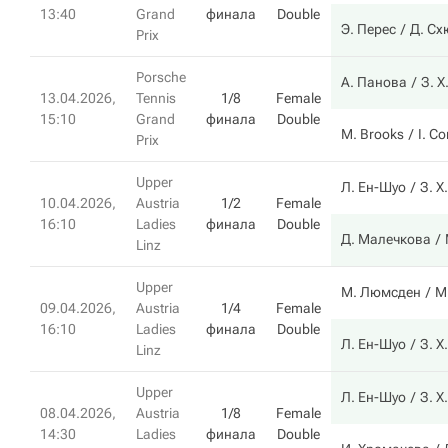
13:40
Grand
финала
Double
Э. Перес
Д. Сх
Prix
Porsche
А. Панова
З. Х
13.04.2026,
Tennis
1/8
Female
15:10
Grand
финала
Double
M. Brooks
I. Co
Prix
Upper
Л. Ен-Шуо
З. Х
10.04.2026,
Austria
1/2
Female
16:10
Ladies
финала
Double
Д. Малечкова
Linz
Upper
М. Люмсден
М
09.04.2026,
Austria
1/4
Female
16:10
Ladies
финала
Double
Л. Ен-Шуо
З. Х
Linz
Upper
Л. Ен-Шуо
З. Х
08.04.2026,
Austria
1/8
Female
14:30
Ladies
финала
Double