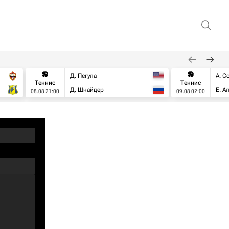
Д. Пегула
А. С
Теннис
Теннис
Д. Шнайдер
Е. А
08.08 21:00
09.08 02:00