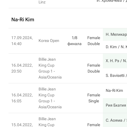
И. Хромачева
Linz
Na-Ri Kim
Н. Меликар
17.09.2024,
1/8
Female
Korea Open
14:40
финала
Double
D. Kim
N. 
Billie Jean
Х. Н. Рэ
N.
16.04.2022,
King Cup
Female
20:50
Group 1 -
Double
S. Bavisetti
Asia/Oceania
Billie Jean
Na-Ri Kim
16.04.2022,
King Cup
Female
16:05
Group 1 -
Single
Рия Бхатия
Asia/Oceania
Billie Jean
С. Аояма
15.04.2022,
King Cup
Female