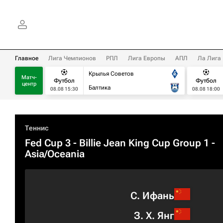
Главное
Лига Чемпионов
РПЛ
Лига Европы
АПЛ
Ла Лига
Крылья Советов
Матч-
Футбол
Футбол
центр
Балтика
08.08 15:30
08.08 18:00
Теннис
Fed Cup 3 - Billie Jean King Cup Group 1 -
Asia/Oceania
С. Ифань
З. Х. Янг