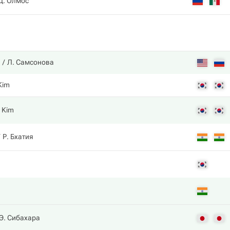
Д. Олмос
Л. Самсонова
Kim
 Kim
Р. Бхатия
Э. Сибахара