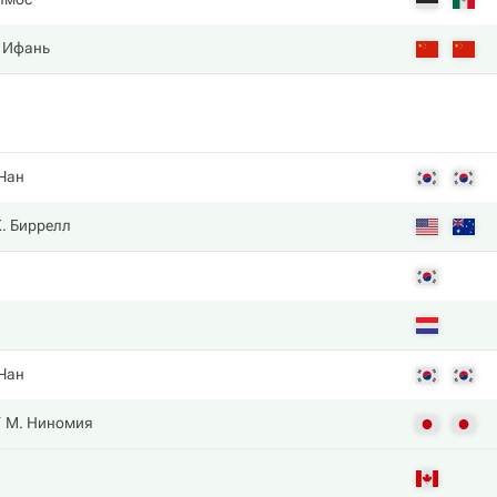
. Ифань
 Чан
К. Биррелл
 Чан
М. Ниномия