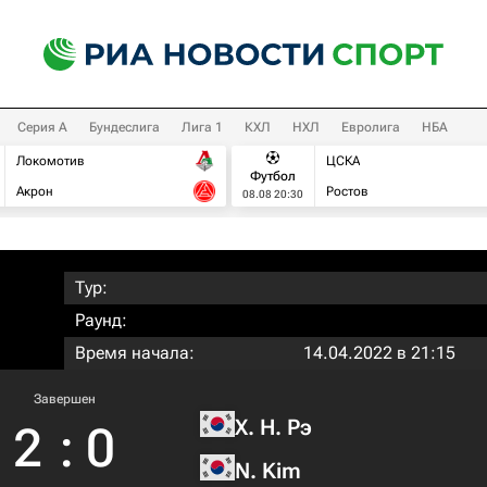
Серия А
Бундеслига
Лига 1
КХЛ
НХЛ
Евролига
НБА
Локомотив
ЦСКА
Футбол
Акрон
Ростов
08.08 20:30
Тур:
Раунд:
Время начала:
14.04.2022 в 21:15
Завершен
Х. Н. Рэ
2
:
0
N. Kim