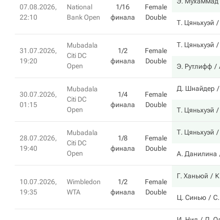
Э. Мухаммад
07.08.2026,
National
1/16
Female
22:10
Bank Open
финала
Double
Т. Цяньхуэй
Т. Цяньхуэй
Mubadala
31.07.2026,
1/2
Female
Citi DC
19:20
финала
Double
Open
Э. Рутлифф
Д. Шнайдер
Mubadala
30.07.2026,
1/4
Female
Citi DC
01:15
финала
Double
Open
Т. Цяньхуэй
Т. Цяньхуэй
Mubadala
28.07.2026,
1/8
Female
Citi DC
19:40
финала
Double
Open
А. Данилина
Г. Ханьюй
К
10.07.2026,
Wimbledon
1/2
Female
19:35
WTA
финала
Double
Ц. Синью
С
И. Нил
Д. О