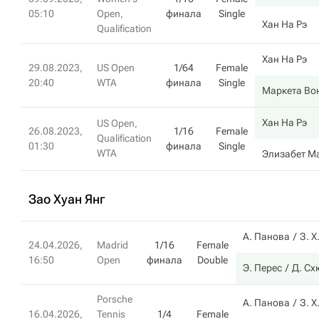
05:10
Open,
финала
Single
Хан На Рэ
Qualification
Хан На Рэ
29.08.2023,
US Open
1/64
Female
20:40
WTA
финала
Single
Маркета Во
Хан На Рэ
US Open,
26.08.2023,
1/16
Female
Qualification
01:30
финала
Single
WTA
Элизабет М
Зао Хуан Янг
А. Панова
З. Х
24.04.2026,
Madrid
1/16
Female
16:50
Open
финала
Double
Э. Перес
Д. Сх
Porsche
А. Панова
З. Х
16.04.2026,
Tennis
1/4
Female