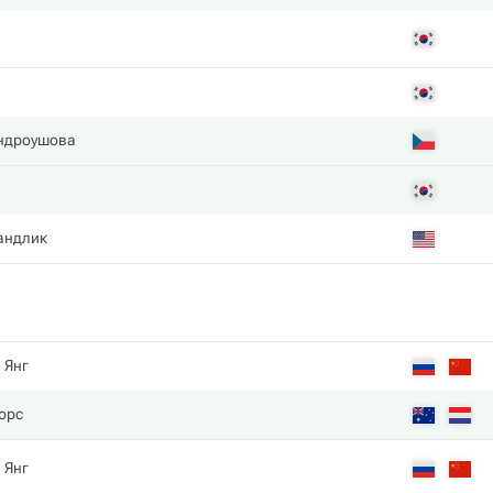
ндроушова
андлик
. Янг
юрс
. Янг