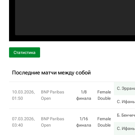
Статистика
Последние матчи между собой
С. Эрран
10.03.2026,
BNP Paribas
1/8
Female
01:50
Open
финала
Double
С. Ифань
Б. Бенчич
07.03.2026,
BNP Paribas
1/16
Female
03:40
Open
финала
Double
С. Ифань