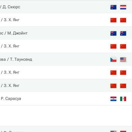
Д. Схюрс
З. Х. Янг
рс
М. Джойнт
З. Х. Янг
ова
Т. Таунсенд
З. Х. Янг
З. Х. Янг
Р. Сарасуа