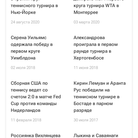
теннисного турнира в
круга турнира WTA в
Нью-Йорке
Монтеррее
24 августа 2020
03 марта 2020
Серена Уильямс
Александрова
одержала победу в
проиграла в первом
первом круге
раунде турнира в
Уимблдона
Хертогенбосе
02 июля 2018
11 июня 2018
Сборная США по
Кирин Лемуан и Аранта
теннису ведет со
Рус победили на
счетом 2:0 в матче Fed
теннисном турнире в
Cup против команды
Бостаде в парном
Нидерландов
разряде
11 февраля 2018
30 июля 2017
Россиянка Вихлянцева
Лыкина и Саваянаги