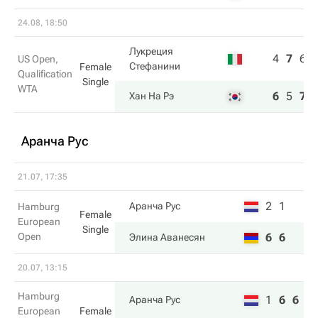
24.08, 18:50
Лукреция
4
7
6
US Open,
Стефанини
Female
Qualification
Single
WTA
6
5
7
Хан На Рэ
Аранча Рус
21.07, 17:35
2
1
Аранча Рус
Hamburg
Female
European
Single
Open
6
6
Элина Аванесян
20.07, 13:15
Hamburg
1
6
6
Аранча Рус
European
Female