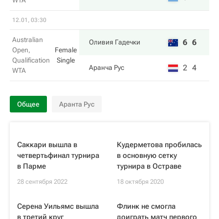
WTA
12.01, 03:30
Australian
6
6
Оливия Гадечки
Open,
Female
Qualification
Single
2
4
Аранча Рус
WTA
Общее
Аранта Рус
Саккари вышла в
Кудерметова пробилась
четвертьфинал турнира
в основную сетку
в Парме
турнира в Остраве
28 сентября 2022
18 октября 2020
Серена Уильямс вышла
Флинк не смогла
в третий круг
доиграть матч первого