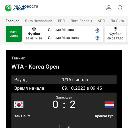
Главное
Лига Чемпионов
РПЛ
Лига Европы
АПЛ
Ла Лига
Динамо Москва
Матч-
Футбол
Футбол
центр
Динамо Махачкала
09.08 14:30
09.08 17:00
Теннис
WTA
- Korea Open
Раунд:
1/16 финала
Время начала:
09.10.2023 в 09:45
Завершен
0
:
2
Хан На Рэ
Аранча Рус
1
2