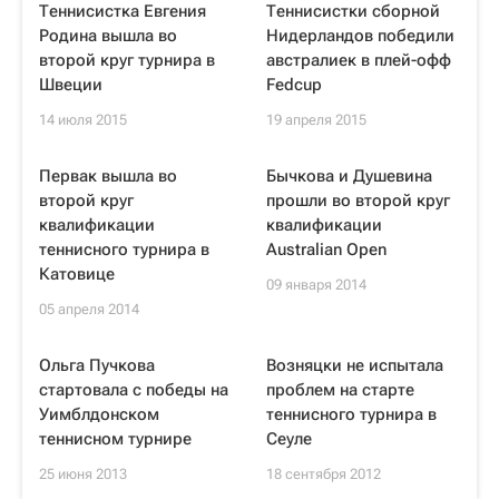
Теннисистка Евгения
Теннисистки сборной
Родина вышла во
Нидерландов победили
второй круг турнира в
австралиек в плей-офф
Швеции
Fedcup
14 июля 2015
19 апреля 2015
Первак вышла во
Бычкова и Душевина
второй круг
прошли во второй круг
квалификации
квалификации
теннисного турнира в
Australian Open
Катовице
09 января 2014
05 апреля 2014
Ольга Пучкова
Возняцки не испытала
стартовала с победы на
проблем на старте
Уимблдонском
теннисного турнира в
теннисном турнире
Сеуле
25 июня 2013
18 сентября 2012