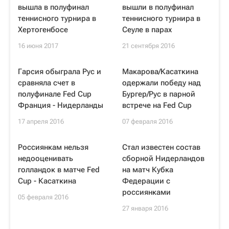
вышла в полуфинал
вышли в полуфинал
теннисного турнира в
теннисного турнира в
Хертогенбосе
Сеуле в парах
16 июня 2017
21 сентября 2016
Гарсия обыграла Рус и
Макарова/Касаткина
сравняла счет в
одержали победу над
полуфинале Fed Cup
Бургер/Рус в парной
Франция - Нидерланды
встрече на Fed Cup
17 апреля 2016
07 февраля 2016
Россиянкам нельзя
Стал известен состав
недооценивать
сборной Нидерландов
голландок в матче Fed
на матч Кубка
Cup - Касаткина
Федерации с
россиянками
05 февраля 2016
27 января 2016