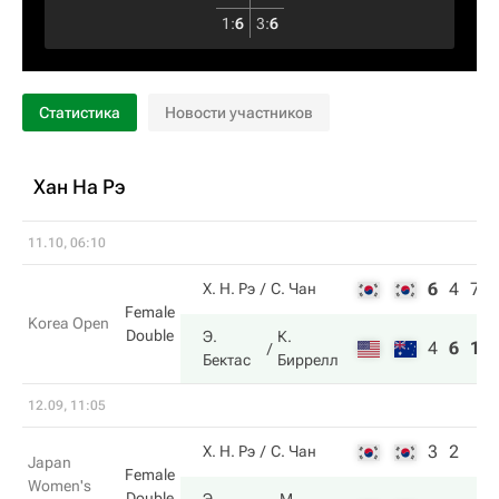
1
:
6
3
:
6
Статистика
Новости участников
Хан На Рэ
11.10, 06:10
6
4
7
Х. Н. Рэ
С. Чан
Female
Korea Open
Double
Э.
К.
4
6
10
Бектас
Биррелл
12.09, 11:05
3
2
Х. Н. Рэ
С. Чан
Japan
Female
Women's
Double