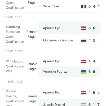
Open,
Single
6
4
4
Хлоя Паке
Qualification
19.07, 12:15
Hamburg
6
6
Аранча Рус
European
Female
Open,
Single
4
0
Ekaterina Kazionova
Qualification
23.06, 18:55
4
4
Аранча Рус
Wimbledon,
Female
Qualification
Single
WTA
6
6
Veronika Podrez
18.05, 19:35
Roland
4
6
6
Аранча Рус
Garros,
Female
Qualification
Single
6
1
7
Jazmin Ortenzi