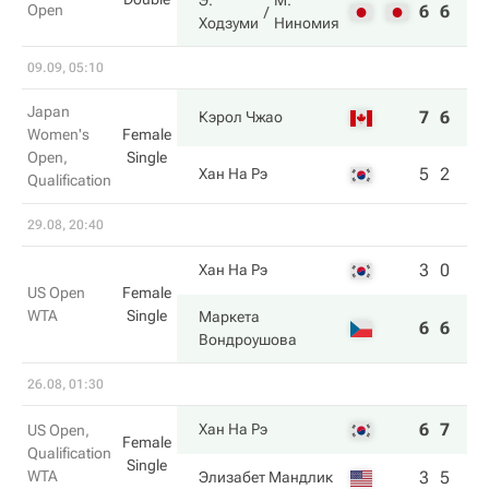
Э.
М.
Open
6
6
Ходзуми
Ниномия
09.09, 05:10
Japan
7
6
Кэрол Чжао
Women's
Female
Open,
Single
5
2
Хан На Рэ
Qualification
29.08, 20:40
3
0
Хан На Рэ
US Open
Female
WTA
Single
Маркета
6
6
Вондроушова
26.08, 01:30
6
7
Хан На Рэ
US Open,
Female
Qualification
Single
WTA
3
5
Элизабет Мандлик