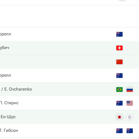
ррелл
убич
ррелл
E. Ovcharenko
П. Стирнс
 Ен-Шуо
Т. Гибсон