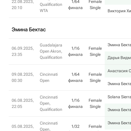
22.08.2023,
1/64
Female
Qualification
20:10
финала
Single
WTA
Виктория Х
Эмина Бектас
Эмина Бект
Guadalajara
06.09.2025,
1/16
Female
Open Akron,
23:35
финала
Single
Qualification
Дарья Видм
Анастасия 
09.08.2025,
Cincinnati
1/64
Female
00:30
Open
финала
Single
Эмина Бект
Solana Sierr
Cincinnati
06.08.2025,
1/16
Female
Open,
22:05
финала
Single
Qualification
Эмина Бект
Эмина Бект
Cincinnati
05.08.2025,
1/32
Female
Open,