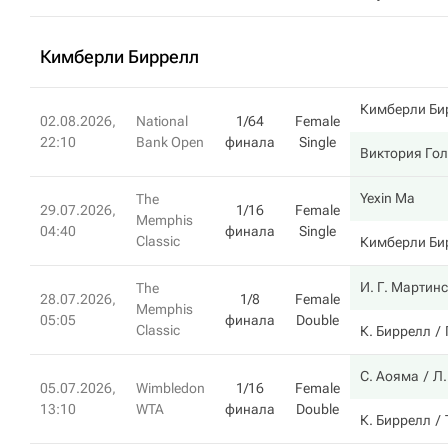
Кимберли Биррелл
Кимберли Би
02.08.2026,
National
1/64
Female
22:10
Bank Open
финала
Single
Виктория Гол
Yexin Ma
The
29.07.2026,
1/16
Female
Memphis
04:40
финала
Single
Classic
Кимберли Би
И. Г. Мартинс
The
28.07.2026,
1/8
Female
Memphis
05:05
финала
Double
Classic
К. Биррелл
С. Аояма
Л.
05.07.2026,
Wimbledon
1/16
Female
13:10
WTA
финала
Double
К. Биррелл