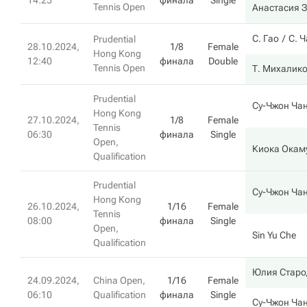
14:25
финала
Single
Tennis Open
Анастасия 
С. Гао
С. 
Prudential
28.10.2024,
1/8
Female
Hong Kong
12:40
финала
Double
Tennis Open
Т. Михалик
Prudential
Су-Чжон Ча
Hong Kong
27.10.2024,
1/8
Female
Tennis
06:30
финала
Single
Open,
Киока Окам
Qualification
Prudential
Су-Чжон Ча
Hong Kong
26.10.2024,
1/16
Female
Tennis
08:00
финала
Single
Open,
Sin Yu Che
Qualification
Юлия Старо
24.09.2024,
China Open,
1/16
Female
06:10
Qualification
финала
Single
Су-Чжон Ча