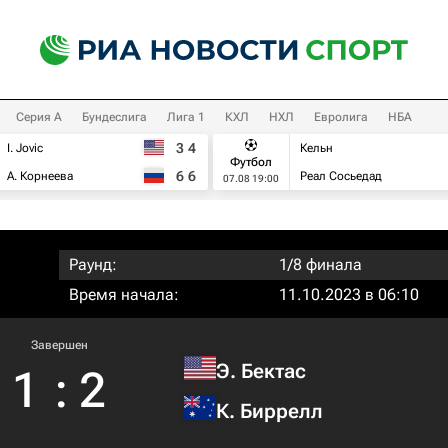
Серия А
Бундеслига
Лига 1
КХЛ
НХЛ
Евролига
НБА
3
4
I. Jovic
Кельн
Футбол
6
6
А. Корнеева
Реал Сосьедад
07.08 19:00
Раунд:
1/8 финала
Время начала:
11.10.2023 в 06:10
Завершен
Э. Бектас
1
:
2
К. Биррелл