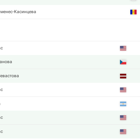
именес-Касинцева
ас
анова
Севастова
ас
a
ас
ас