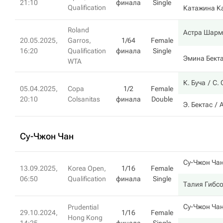
21:10
финала
Single
Qualification
Катажина К
Roland
Астра Шарм
20.05.2025,
Garros,
1/64
Female
16:20
Qualification
финала
Single
Эмина Бект
WTA
К. Буча
С.
05.04.2025,
Copa
1/2
Female
20:10
Colsanitas
финала
Double
Э. Бектас
А
Су-Чжон Чан
Су-Чжон Ча
13.09.2025,
Korea Open,
1/16
Female
06:50
Qualification
финала
Single
Талия Гибс
Су-Чжон Ча
Prudential
29.10.2024,
1/16
Female
Hong Kong