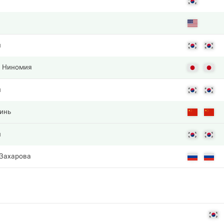
н
. Ниномия
н
Линь
н
 Захарова