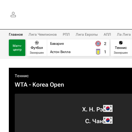
Главное
Лига Чемпионов
РПЛ
Лига Европы
АПЛ
Ла Лига
2
Бавария
Матч-
Футбол
Теннис
центр
1
Астон Вилла
Завершен
Завершен
Теннис
WTA
- Korea Open
Х. Н. Рэ
С. Чан