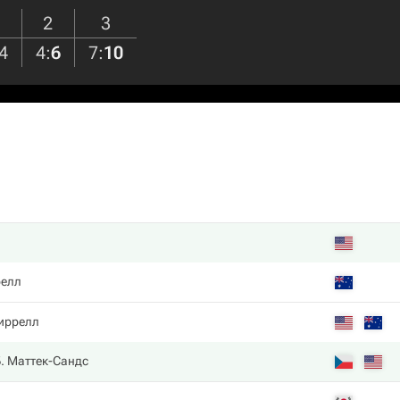
2
3
4
4
:
6
7
:
10
релл
Биррелл
Б. Маттек-Сандс