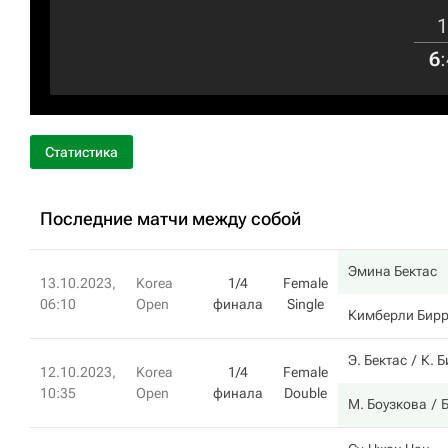
1
6
:
Статистика
Последние матчи между собой
Эмина Бектас
13.10.2023,
Korea
1/4
Female
06:10
Open
финала
Single
Кимберли Бир
Э. Бектас
К. 
12.10.2023,
Korea
1/4
Female
10:35
Open
финала
Double
М. Боузкова