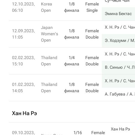
Су-Чжон Чан
12.10.2023,
Korea
1/8
Female
06:10
Open
финала
Single
Эмина Бектас
Х. Н. Рэ
С. Ча
Japan
12.09.2023,
1/8
Female
Women's
11:05
финала
Double
Open
Э. Ходзуми
М
Х. Н. Рэ
С. Ча
02.02.2023,
Thailand
1/4
Female
15:10
Open
финала
Double
В. Синью
Ч. 
Х. Н. Рэ
С. Ча
01.02.2023,
Thailand
1/8
Female
14:05
Open
финала
Double
А. Габуева
А.
Хан На Рэ
Хан На Рэ
09.10.2023,
1/16
Female