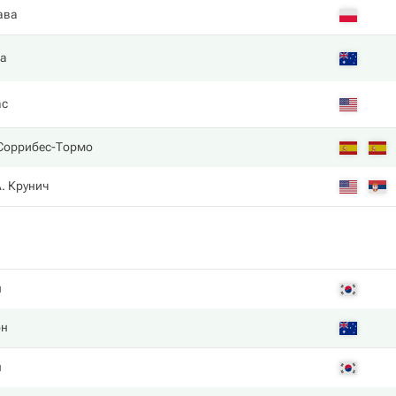
ава
а
ас
 Соррибес-Тормо
. Крунич
н
он
н