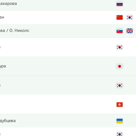
Захарова
Чан
ова
О. Николс
н
ура
н
дубцева
н