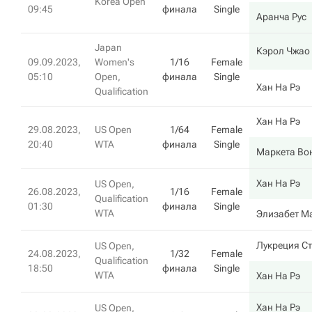
Korea Open
09:45
финала
Single
Аранча Рус
Japan
Кэрол Чжао
09.09.2023,
Women's
1/16
Female
05:10
Open,
финала
Single
Хан На Рэ
Qualification
Хан На Рэ
29.08.2023,
US Open
1/64
Female
20:40
WTA
финала
Single
Маркета Во
Хан На Рэ
US Open,
26.08.2023,
1/16
Female
Qualification
01:30
финала
Single
WTA
Элизабет М
Лукреция С
US Open,
24.08.2023,
1/32
Female
Qualification
18:50
финала
Single
WTA
Хан На Рэ
Хан На Рэ
US Open,