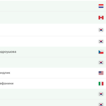
ндроушова
андлик
тефанини